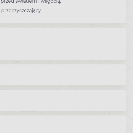
rzed światłem i wilgocią.
przeczyszczający.