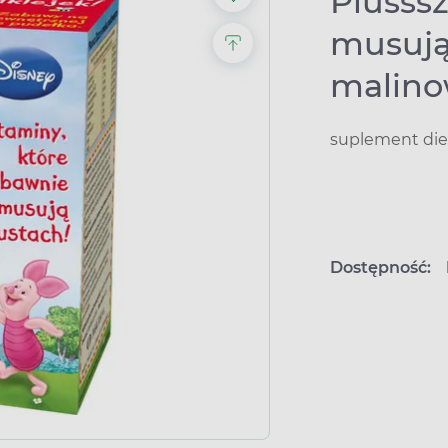
Plusssz
musują
malin
suplement die
Dostępność: