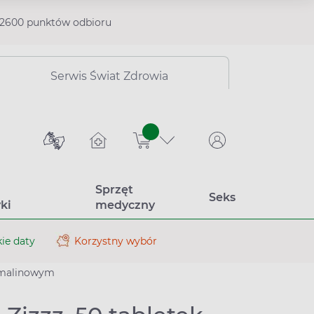
2600 punktów odbioru
Serwis Świat Zdrowia
sztuk
Sprzęt
Seks
ki
medyczny
ie daty
Korzystny wybór
u malinowym