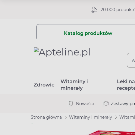
20 000 produkt
Katalog produktów
Witaminy i
Leki n
Zdrowie
minerały
recept
Nowości
Zestawy p
Strona główna
Witaminy i minerały
Witamin