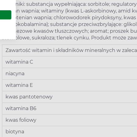
Składniki: substancja wypełniająca: sorbitole; regulat
węglan wapnia; witaminy (kwas L-askorbinowy, amid kw
pantotenian wapnia; chlorowodorek pirydoksyny, kwas
cyjanokobalamina); substancje przeciwzbrylające: glikol 
magnezowe kwasów tłuszczowych; aromat; proszek bura
stewiolowe, sukraloza; tlenek cynku. Produkt może zawi
Zawartość witamin i składników mineralnych w zalecan
witamina C
niacyna
witamina E
kwas pantotenowy
witamina B6
kwas foliowy
biotyna