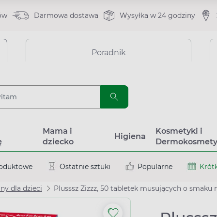
ów
Darmowa dostawa
Wysyłka w 24 godziny
Poradnik
a
Mama i
Kosmetyki i
Higiena
ę
dziecko
Dermokosmety
roduktowe
Ostatnie sztuki
Popularne
Krótk
y dla dzieci
Plusssz Zizzz, 50 tabletek musujących o smak