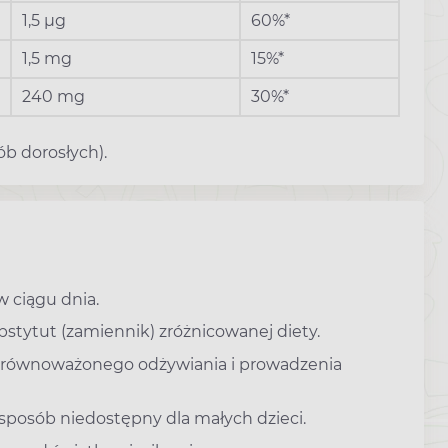
1,5 µg
60%*
1,5 mg
15%*
240 mg
30%*
b dorosłych).
w ciągu dnia.
stytut (zamiennik) zróżnicowanej diety.
zrównoważonego odżywiania i prowadzenia
osób niedostępny dla małych dzieci.