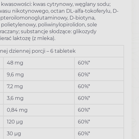
ory kwasowości: kwas cytrynowy, węglany sodu;
asu nikotynowego, octan DL-alfa-tokoferylu, D-
 pteroilomonoglutaminowy, D-biotyna,
polietylenowy, poliwinylopirolidon, sole
czany; substancje słodzące: glikozydy
erać laktozę (z mleka).
ej dziennej porcji – 6 tabletek
48 mg
60%*
9,6 mg
60%*
7,2 mg
60%*
3,6 mg
60%*
0,84 mg
60%*
120 µg
60%*
30 µg
60%*