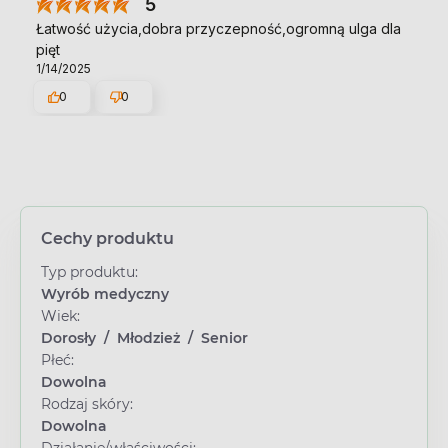
5
Łatwość użycia,dobra przyczepność,ogromną ulga dla
pięt
1/14/2025
0
0
Cechy produktu
Typ produktu:
Wyrób medyczny
Wiek:
Dorosły
/
Młodzież
/
Senior
Płeć:
Dowolna
Rodzaj skóry:
Dowolna
Działanie/właściwości: