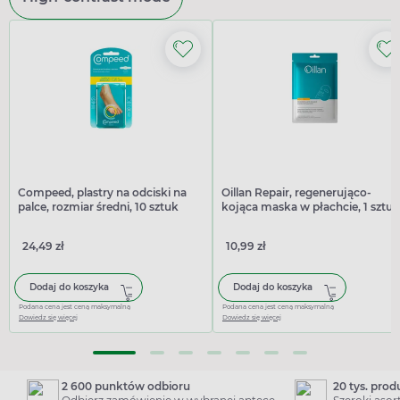
Compeed, plastry na odciski na
Oillan Repair, regenerująco-
palce, rozmiar średni, 10 sztuk
kojąca maska w płachcie, 1 sztu
24,49 zł
10,99 zł
Dodaj do koszyka
Dodaj do koszyka
Podana cena jest ceną maksymalną
Podana cena jest ceną maksymalną
Dowiedz się więcej
Dowiedz się więcej
2 600 punktów odbioru
20 tys. pro