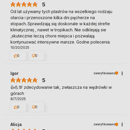
5
Od lat używamy tych plastrów na wszelkiego rodzaju
otarcia i przenoszone kilka dni pęcherze na
stopach..Sprawdzają się doskonale w każdej strefie
klimatycznej , nawet w tropikach. Nie odklejają sie
,skutecznie leczą chore miejsca i pozwalają
kontynuować intensywne marsze. Godne polecenia.
10/20/2025
0
0
Igor
zweryfikowano
5
👍️💪💯 zdecydowanie tak, zwłaszcza na wędrówki w
górach
8/7/2025
0
0
Alicja
zweryfikowano