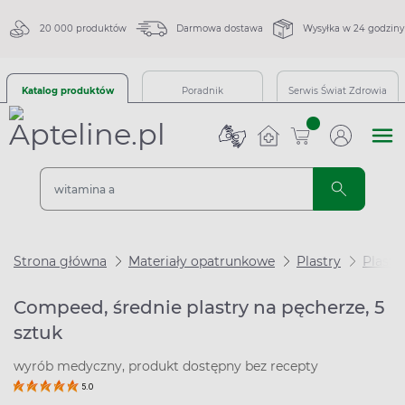
20 000 produktów
Darmowa dostawa
Wysyłka w 24 godziny
Katalog produktów
Poradnik
Serwis Świat Zdrowia
sztuk
Strona główna
Materiały opatrunkowe
Plastry
Plastr
Compeed, średnie plastry na pęcherze, 5
sztuk
wyrób medyczny, produkt dostępny bez recepty
5.0