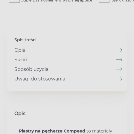
Odbierz zamówienie w wybranej aptece
Szeroki aso
Spis treści
Opis
Skład
Sposób użycia
Uwagi do stosowania
Opis
Plastry na pęcherze Compeed
to materiały