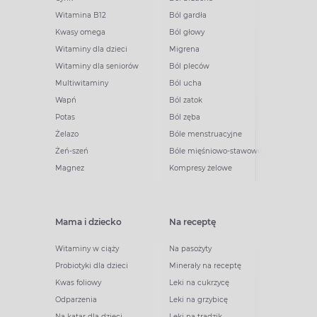
Witamina B12
Ból gardła
Kwasy omega
Ból głowy
Witaminy dla dzieci
Migrena
Witaminy dla seniorów
Ból pleców
Multiwitaminy
Ból ucha
Wapń
Ból zatok
Potas
Ból zęba
Żelazo
Bóle menstruacyjne
Żeń-szeń
Bóle mięśniowo-stawowe
Magnez
Kompresy żelowe
Mama i dziecko
Na receptę
Witaminy w ciąży
Na pasożyty
Probiotyki dla dzieci
Minerały na receptę
Kwas foliowy
Leki na cukrzycę
Odparzenia
Leki na grzybicę
Na katar dla dzieci
Leki na trądzik