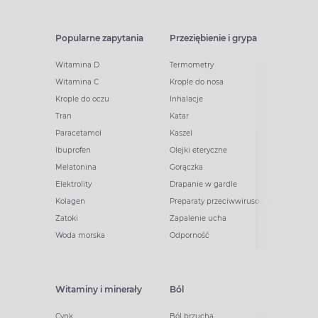
Popularne zapytania
Przeziębienie i grypa
Witamina D
Termometry
Witamina C
Krople do nosa
Krople do oczu
Inhalacje
Tran
Katar
Paracetamol
Kaszel
Ibuprofen
Olejki eteryczne
Melatonina
Gorączka
Elektrolity
Drapanie w gardle
Kolagen
Preparaty przeciwwirusowe
Zatoki
Zapalenie ucha
Woda morska
Odporność
Witaminy i minerały
Ból
Cynk
Ból brzucha