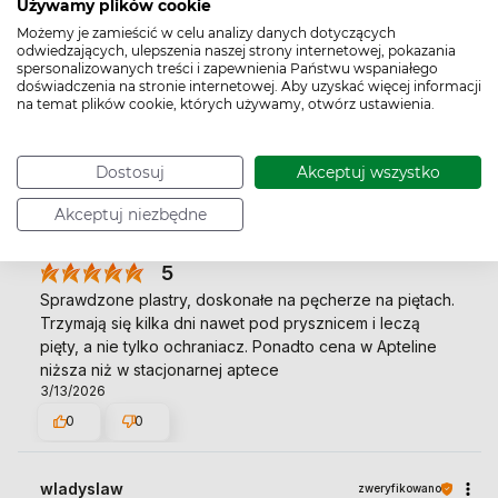
Używamy plików cookie
Możemy je zamieścić w celu analizy danych dotyczących
odwiedzających, ulepszenia naszej strony internetowej, pokazania
spersonalizowanych treści i zapewnienia Państwu wspaniałego
Anna
zweryfikowano
doświadczenia na stronie internetowej. Aby uzyskać więcej informacji
5
na temat plików cookie, których używamy, otwórz ustawienia.
❤️super produkt
4/22/2026
Dostosuj
Akceptuj wszystko
0
0
Akceptuj niezbędne
Bożena
zweryfikowano
5
Sprawdzone plastry, doskonałe na pęcherze na piętach.
Trzymają się kilka dni nawet pod prysznicem i leczą
pięty, a nie tylko ochraniacz. Ponadto cena w Apteline
niższa niż w stacjonarnej aptece
3/13/2026
0
0
wladyslaw
zweryfikowano