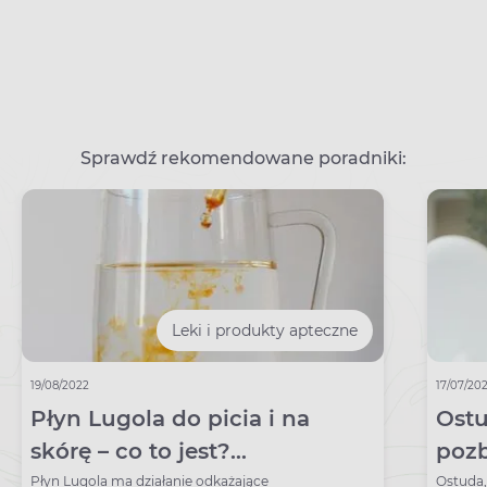
Sprawdź rekomendowane poradniki:
Leki i produkty apteczne
19/08/2022
17/07/20
Płyn Lugola do picia i na
Ostu
skórę – co to jest?
poz
Zastosowanie i dawkowanie
prze
Płyn Lugola ma działanie odkażające
Ostuda,