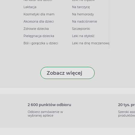
Laktacja
Na tarczycę
Kosmetyki dla mam
Na hemoroidy
Akcesoria dla dzieci
Na nadciśnienie
Zdrowie dziecka
Szczepionki
Pielęgnacja dziecka
Leki na otyłość
Ból i gorączka u dzieci
Leki na dnę moczanową
Zobacz więcej
2 600 punktów odbioru
20 tys. 
Odbierz zamówienie w
Szeroki as
wybranej aptece
produktów