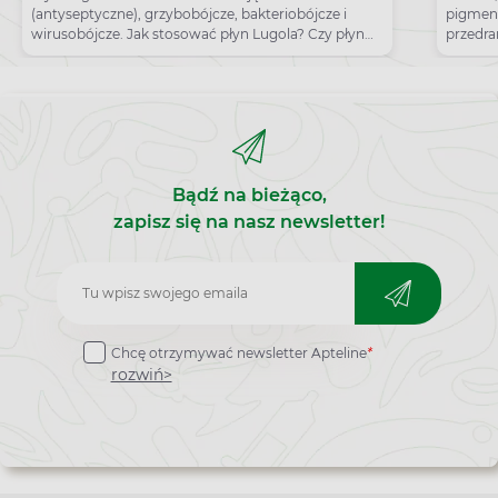
(antyseptyczne), grzybobójcze, bakteriobójcze i
pigment
wirusobójcze. Jak stosować płyn Lugola? Czy płyn
przedr
Lugola można pić?
Bądź na bieżąco,
zapisz się na nasz newsletter!
Zapisz
do
Chcę otrzymywać newsletter Apteline
*
newslettera
rozwiń>