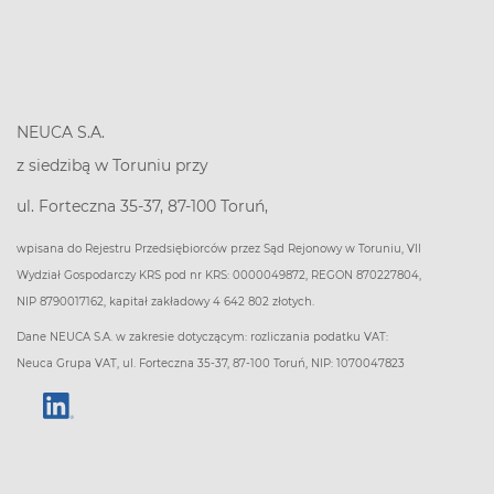
NEUCA S.A.
z siedzibą w Toruniu przy
ul. Forteczna 35-37, 87-100 Toruń,
wpisana do Rejestru Przedsiębiorców przez Sąd Rejonowy w Toruniu, VII
Wydział Gospodarczy KRS pod nr KRS: 0000049872, REGON 870227804,
NIP 8790017162, kapitał zakładowy 4 642 802 złotych.
Dane NEUCA S.A. w zakresie dotyczącym: rozliczania podatku VAT:
Neuca Grupa VAT, ul. Forteczna 35-37, 87-100 Toruń, NIP: 1070047823