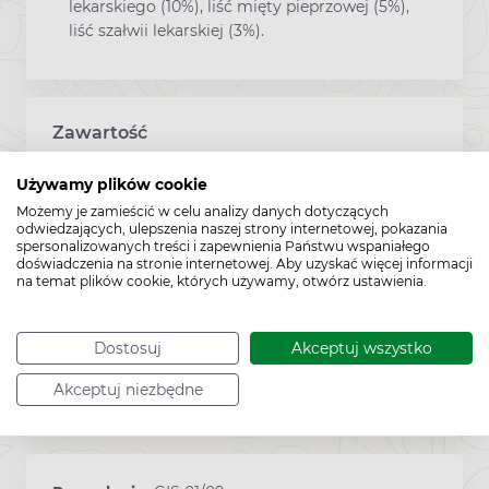
lekarskiego (10%), liść mięty pieprzowej (5%),
liść szałwii lekarskiej (3%).
Zawartość
Używamy plików cookie
Opakowanie zawiera 20 torebek x 2 g do
zaparzania.
Możemy je zamieścić w celu analizy danych dotyczących
odwiedzających, ulepszenia naszej strony internetowej, pokazania
spersonalizowanych treści i zapewnienia Państwu wspaniałego
doświadczenia na stronie internetowej. Aby uzyskać więcej informacji
na temat plików cookie, których używamy, otwórz ustawienia.
Sposób przechowywania:
poniżej 25°C
Dostosuj
Akceptuj wszystko
Akceptuj niezbędne
Producent:
PHYTOPHARM