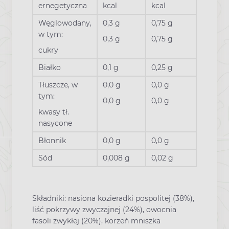
ernegetyczna
kcal
kcal
Węglowodany,
0,3 g
0,75 g
w tym:
0,3 g
0,75 g
cukry
Białko
0,1 g
0,25 g
Tłuszcze, w
0,0 g
0,0 g
tym:
0,0 g
0,0 g
kwasy tł.
nasycone
Błonnik
0,0 g
0,0 g
Sód
0,008 g
0,02 g
Składniki: nasiona kozieradki pospolitej (38%),
liść pokrzywy zwyczajnej (24%), owocnia
fasoli zwykłej (20%), korzeń mniszka