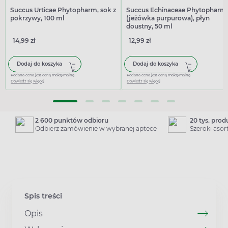
Succus Urticae Phytopharm, sok z
Succus Echinaceae Phytopharm,
pokrzywy, 100 ml
(jeżówka purpurowa), płyn
doustny, 50 ml
14,99 zł
12,99 zł
Dodaj do koszyka
Dodaj do koszyka
Podana cena jest ceną maksymalną
Podana cena jest ceną maksymalną
Dowiedz się więcej
Dowiedz się więcej
2 600 punktów odbioru
20 tys. pro
Odbierz zamówienie w wybranej aptece
Szeroki aso
Spis treści
Opis