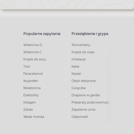
Popularne zapytania
Przeziębienie i grypa
Witamina D
Termometry
Witamina C
Krople do nosa
Krople do oczu
Inhalacje
Tran
Katar
Paracetamol
Kaszel
Ibuprofen
Olejki eteryczne
Melatonina
Gorączka
Elektrolity
Drapanie w gardle
Kolagen
Preparaty przeciwwirusowe
Zatoki
Zapalenie ucha
Woda morska
Odporność