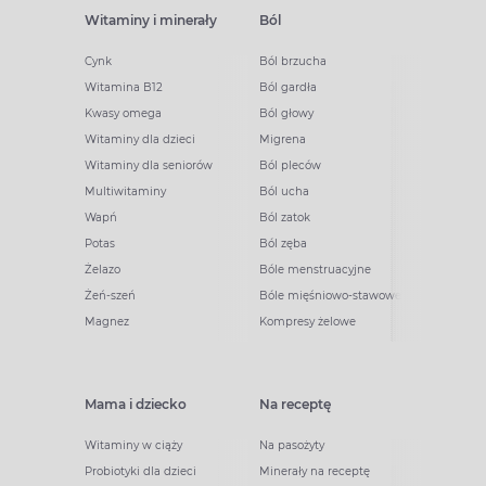
Witaminy i minerały
Ból
Cynk
Ból brzucha
Witamina B12
Ból gardła
Kwasy omega
Ból głowy
Witaminy dla dzieci
Migrena
Witaminy dla seniorów
Ból pleców
Multiwitaminy
Ból ucha
Wapń
Ból zatok
Potas
Ból zęba
Żelazo
Bóle menstruacyjne
Żeń-szeń
Bóle mięśniowo-stawowe
Magnez
Kompresy żelowe
Mama i dziecko
Na receptę
Witaminy w ciąży
Na pasożyty
Probiotyki dla dzieci
Minerały na receptę