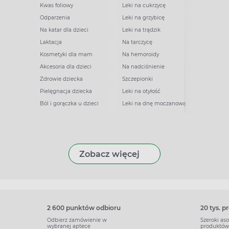
Kwas foliowy
Leki na cukrzycę
Odparzenia
Leki na grzybicę
Na katar dla dzieci
Leki na trądzik
Laktacja
Na tarczycę
Kosmetyki dla mam
Na hemoroidy
Akcesoria dla dzieci
Na nadciśnienie
Zdrowie dziecka
Szczepionki
Pielęgnacja dziecka
Leki na otyłość
Ból i gorączka u dzieci
Leki na dnę moczanową
Zobacz więcej
2 600 punktów odbioru
20 tys. 
Odbierz zamówienie w
Szeroki as
wybranej aptece
produktów