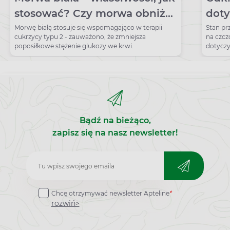
stosować? Czy morwa obniża
doty
cukier?
Morwę białą stosuje się wspomagająco w terapii
Stan pr
cukrzycy typu 2 - zauważono, że zmniejsza
na czcz
poposiłkowe stężenie glukozy we krwi.
dotyczy
Bądź na bieżąco,
zapisz się na nasz newsletter!
Zapisz
do
Chcę otrzymywać newsletter Apteline
*
newslettera
rozwiń>