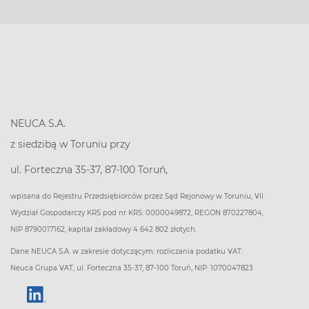
NEUCA S.A.
z siedzibą w Toruniu przy
ul. Forteczna 35-37, 87-100 Toruń,
wpisana do Rejestru Przedsiębiorców przez Sąd Rejonowy w Toruniu, VII
Wydział Gospodarczy KRS pod nr KRS: 0000049872, REGON 870227804,
NIP 8790017162, kapitał zakładowy 4 642 802 złotych.
Dane NEUCA S.A. w zakresie dotyczącym: rozliczania podatku VAT:
Neuca Grupa VAT, ul. Forteczna 35-37, 87-100 Toruń, NIP: 1070047823