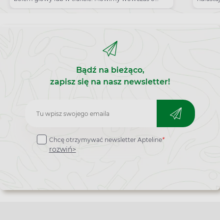
migrenie ocznej.
Bądź na bieżąco,
zapisz się na nasz newsletter!
Zapisz
do
Chcę otrzymywać newsletter Apteline
*
newslettera
rozwiń>