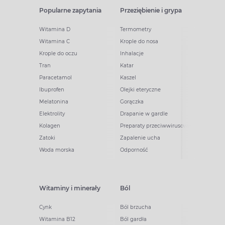
Popularne zapytania
Przeziębienie i grypa
Witamina D
Termometry
Witamina C
Krople do nosa
Krople do oczu
Inhalacje
Tran
Katar
Paracetamol
Kaszel
Ibuprofen
Olejki eteryczne
Melatonina
Gorączka
Elektrolity
Drapanie w gardle
Kolagen
Preparaty przeciwwirusowe
Zatoki
Zapalenie ucha
Woda morska
Odporność
Witaminy i minerały
Ból
Cynk
Ból brzucha
Witamina B12
Ból gardła