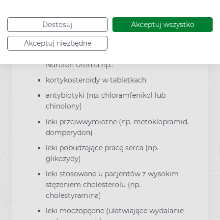
paracetamol
z innymi lekami z grupy NLPZ takimi jak
Dostosuj
Akceptuj wszystko
aspiryna, ibuprofen Należy zachować
szczególną ostrożność, ponieważ
Akceptuj niezbędne
niektóre leki mogą oddziaływać z lekiem
Nurofen Ultima np.:
kortykosteroidy w tabletkach
antybiotyki (np. chloramfenikol lub
chinolony)
leki przciwwymiotne (np. metoklopramid,
domperydon)
leki pobudzające pracę serca (np.
glikozydy)
leki stosowane u pacjentów z wysokim
stężeniem cholesterolu (np.
cholestyramina)
leki moczopędne (ułatwiające wydalanie