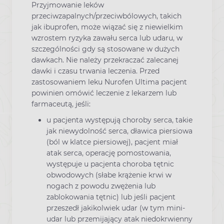
Przyjmowanie leków
przeciwzapalnych/przeciwbólowych, takich
jak ibuprofen, może wiązać się z niewielkim
wzrostem ryzyka zawału serca lub udaru, w
szczególności gdy są stosowane w dużych
dawkach. Nie należy przekraczać zalecanej
dawki i czasu trwania leczenia. Przed
zastosowaniem leku Nurofen Ultima pacjent
powinien omówić leczenie z lekarzem lub
farmaceutą, jeśli:
u pacjenta występują choroby serca, takie
jak niewydolność serca, dławica piersiowa
(ból w klatce piersiowej), pacjent miał
atak serca, operację pomostowania,
występuje u pacjenta choroba tętnic
obwodowych (słabe krążenie krwi w
nogach z powodu zwężenia lub
zablokowania tętnic) lub jeśli pacjent
przeszedł jakikolwiek udar (w tym mini-
udar lub przemijający atak niedokrwienny