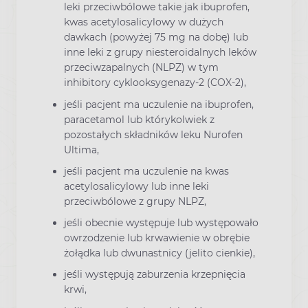
leki przeciwbólowe takie jak ibuprofen,
kwas acetylosalicylowy w dużych
dawkach (powyżej 75 mg na dobę) lub
inne leki z grupy niesteroidalnych leków
przeciwzapalnych (NLPZ) w tym
inhibitory cyklooksygenazy-2 (COX-2),
jeśli pacjent ma uczulenie na ibuprofen,
paracetamol lub którykolwiek z
pozostałych składników leku Nurofen
Ultima,
jeśli pacjent ma uczulenie na kwas
acetylosalicylowy lub inne leki
przeciwbólowe z grupy NLPZ,
jeśli obecnie występuje lub występowało
owrzodzenie lub krwawienie w obrębie
żołądka lub dwunastnicy (jelito cienkie),
jeśli występują zaburzenia krzepnięcia
krwi,