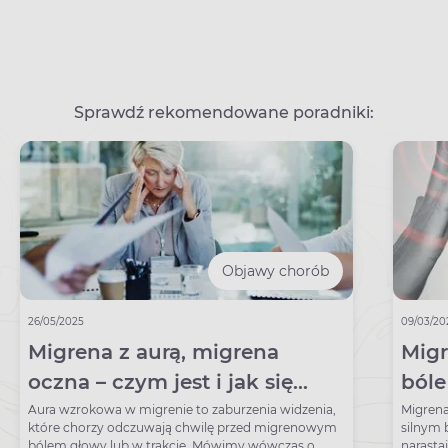
Sprawdź rekomendowane poradniki:
Objawy chorób
26/05/2025
09/03/20
Migrena z aurą, migrena
Migr
oczna – czym jest i jak się
ból
objawia się aura migrenowa?
Aura wzrokowa w migrenie to zaburzenia widzenia,
Migren
które chorzy odczuwają chwilę przed migrenowym
silnym 
bólem głowy lub w trakcie. Mówimy wówczas o
narasta