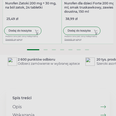
Nurofen Zatoki 200 mg + 30 mg,
Nurofen dla dzieci Forte 200 mg/
na ból zatok, 24 tabletki
ml, smak truskawkowy, zawiesi
doustna, 150 ml
25,49 zł
38,99 zł
Dodaj do koszyka
Dodaj do koszyka
Podana cena jest ceną maksymalną
Podana cena jest ceną maksymalną
Dowiedz się więcej
Dowiedz się więcej
2 600 punktów odbioru
20 tys. pro
Odbierz zamówienie w wybranej aptece
Szeroki aso
Spis treści
Opis
Wskazania