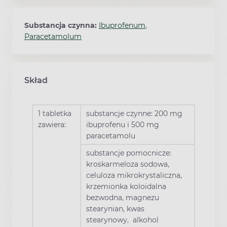
Substancja czynna:
Ibuprofenum
,
Paracetamolum
Skład
1 tabletka
substancje czynne: 200 mg
zawiera:
ibuprofenu i 500 mg
paracetamolu
substancje pomocnicze:
kroskarmeloza sodowa,
celuloza mikrokrystaliczna,
krzemionka koloidalna
bezwodna, magnezu
stearynian, kwas
stearynowy, alkohol