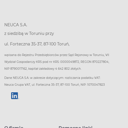
NEUCA S.A.
z siedzibą w Toruniu przy
ul. Forteczna 35-37, 87-100 Toruń,
wpisana do Rejestru Przedsiębiorców przez Sąd Rejonowy w Toruniu, VII
Wydział Gospodarczy KRS pod nr KRS: 0000049872, REGON 870227804,
NIP 8790017162, kapitał zakładowy 4 642 802 złotych.
Dane NEUCA S.A. w zakresie dotyczącym: rozliczania podatku VAT:
Neuca Grupa VAT, ul. Forteczna 35-37, 87-100 Toruń, NIP: 1070047823