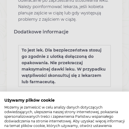
odwracalne po zaprzestaniu stosowania leku.
Należy poinformować lekarza, jeśli kobieta
planuje zajście w ciążę lub gdy występują
problemy z zajściem w ciążę.
Dodatkowe informacje
To jest lek. Dla bezpieczeństwa stosuj
go zgodnie z ulotką dołączoną do
opakowania. Nie przekraczaj
maksymalnej dawki leku. W przypadku
wątpliwości skonsultuj się z lekarzem
lub farmaceutą.
Używamy plików cookie
Interakcje z innymi lekami
Możemy je zamieścić w celu analizy danych dotyczących
odwiedzających, ulepszenia naszej strony internetowej, pokazania
spersonalizowanych treści i zapewnienia Państwu wspaniałego
Nie należy stosować leku Nurofen Ultima:
doświadczenia na stronie internetowej. Aby uzyskać więcej informacji
na temat plików cookie, których używamy, otwórz ustawienia.
z innymi lekami zawierającymi