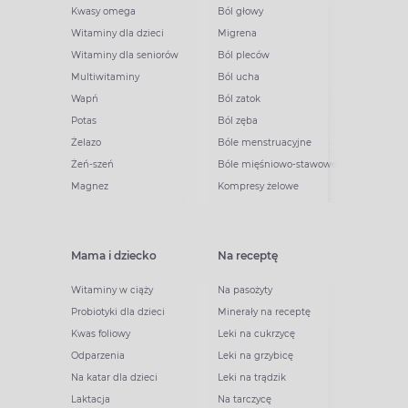
Kwasy omega
Ból głowy
Witaminy dla dzieci
Migrena
Witaminy dla seniorów
Ból pleców
Multiwitaminy
Ból ucha
Wapń
Ból zatok
Potas
Ból zęba
Żelazo
Bóle menstruacyjne
Żeń-szeń
Bóle mięśniowo-stawowe
Magnez
Kompresy żelowe
Mama i dziecko
Na receptę
Witaminy w ciąży
Na pasożyty
Probiotyki dla dzieci
Minerały na receptę
Kwas foliowy
Leki na cukrzycę
Odparzenia
Leki na grzybicę
Na katar dla dzieci
Leki na trądzik
Laktacja
Na tarczycę