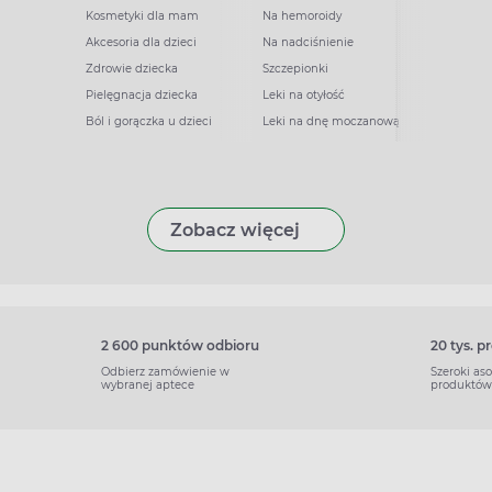
Kosmetyki dla mam
Na hemoroidy
Akcesoria dla dzieci
Na nadciśnienie
Zdrowie dziecka
Szczepionki
Pielęgnacja dziecka
Leki na otyłość
Ból i gorączka u dzieci
Leki na dnę moczanową
Zobacz więcej
2 600 punktów odbioru
20 tys. 
Odbierz zamówienie w
Szeroki as
wybranej aptece
produktów