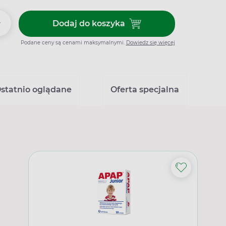
+
Dodaj do koszyka
Dodaj do koszyka Nurofen Expr
Podane ceny są cenami maksymalnymi.
Dowiedz się więcej
statnio oglądane
Oferta specjalna