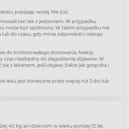
ości, popijając wodą. Nie żuć.
yjmowali ten lek z jedzeniem. W przypadku
leku może być opóźniony. W takim przypadku nie
a lub do czasu, gdy minie odpowiedni odstęp
nie do krótkotrwałego stosowania. Należy
zy czas niezbędny do złagodzenia objawów. W
ę z lekarzem, jeśli objawy (takie jak gorączka i
ie leku jest konieczne przez więcej niż 3 dni lub
ej 40 kg ani dzieciom w wieku poniżej 12 lat.