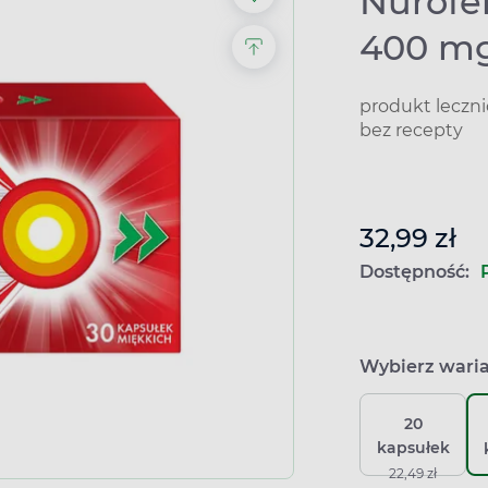
Nurofe
400 mg
produkt leczn
bez recepty
32,99 zł
Dostępność:
Wybierz wari
20
kapsułek
22,49 zł