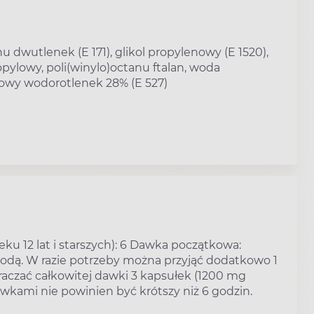
dwutlenek (E 171), glikol propylenowy (E 1520),
ropylowy, poli(winylo)octanu ftalan, woda
owy wodorotlenek 28% (E 527)
eku 12 lat i starszych): 6 Dawka początkowa:
 wodą. W razie potrzeby można przyjąć dodatkowo 1
raczać całkowitej dawki 3 kapsułek (1200 mg
wkami nie powinien być krótszy niż 6 godzin.