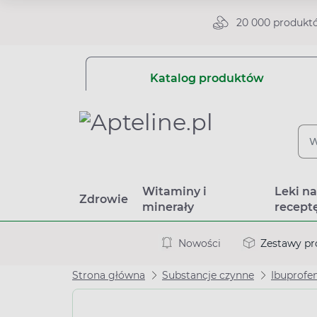
20 000 produkt
Katalog produktów
Witaminy i
Leki n
Zdrowie
minerały
recept
Nowości
Zestawy p
Strona główna
Substancje czynne
Ibuprof