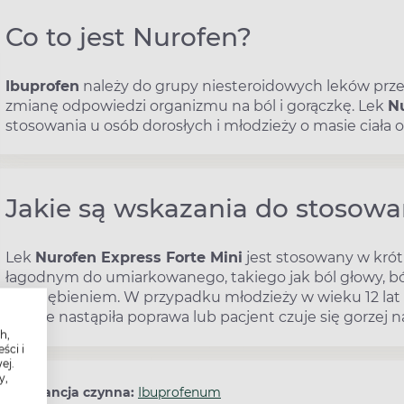
Co to jest Nurofen?
Ibuprofen
należy do grupy niesteroidowych leków przec
zmianę odpowiedzi organizmu na ból i gorączkę. Lek
Nu
stosowania u osób dorosłych i młodzieży o masie ciała od
Jakie są wskazania do stosowa
Lek
Nurofen Express Forte Mini
jest stosowany w kró
łagodnym do umiarkowanego, takiego jak ból głowy, ból 
przeziębieniem. W przypadku młodzieży w wieku 12 lat i 
dni nie nastąpiła poprawa lub pacjent czuje się gorzej 
h,
ści i
ej.
y,
Substancja czynna:
Ibuprofenum