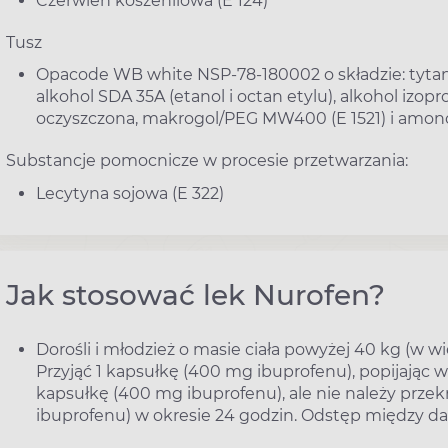
Czerwień koszenilowa (E 124)
Tusz
Opacode WB white NSP-78-180002 o składzie: tytanu 
alkohol SDA 35A (etanol i octan etylu), alkohol izop
oczyszczona, makrogol/PEG MW400 (E 1521) i amon
Substancje pomocnicze w procesie przetwarzania:
Lecytyna sojowa (E 322)
Jak stosować lek Nurofen?
Dorośli i młodzież o masie ciała powyżej 40 kg (w wi
Przyjąć 1 kapsułkę (400 mg ibuprofenu), popijając
kapsułkę (400 mg ibuprofenu), ale nie należy przek
ibuprofenu) w okresie 24 godzin. Odstęp między da