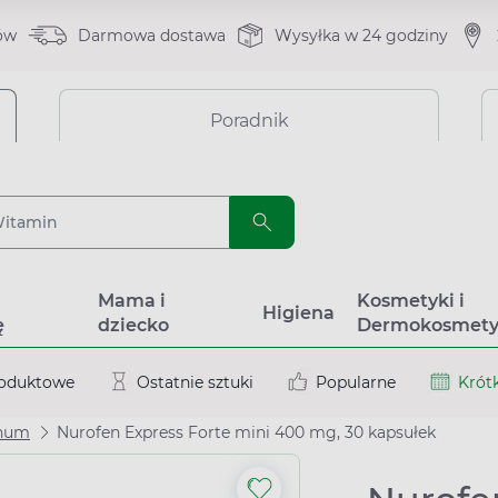
ów
Darmowa dostawa
Wysyłka w 24 godziny
Poradnik
a
Mama i
Kosmetyki i
Higiena
ę
dziecko
Dermokosmety
roduktowe
Ostatnie sztuki
Popularne
Krótk
enum
Nurofen Express Forte mini 400 mg, 30 kapsułek