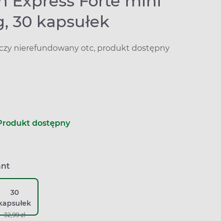
n Express Forte mini
, 30 kapsułek
iczy nierefundowany otc, produkt dostępny
Produkt dostępny
ant
30
kapsułek
32,99 zł