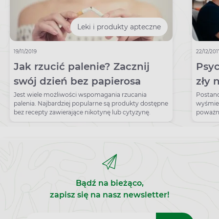
Leki i produkty apteczne
19/11/2019
22/12/201
Jak rzucić palenie? Zacznij
Psyc
swój dzień bez papierosa
zły 
Jest wiele możliwości wspomagania rzucania
Postano
palenia. Najbardziej popularne są produkty dostępne
wyśmiew
bez recepty zawierające nikotynę lub cytyzynę.
poważni
realizo
Bądź na bieżąco,
zapisz się na nasz newsletter!