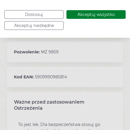
Sposób przechowywania:
poniżej 30°C
Dostosuj
Akceptuj wszystko
Akceptuj niezbędne
Podmiot odpowiedzialny:
PERRIGO
Pozwolenie:
MZ 9859
Kod EAN:
5909990985814
Ważne przed zastosowaniem
Ostrzeżenia
To jest lek. Dla bezpieczeństwa stosuj go