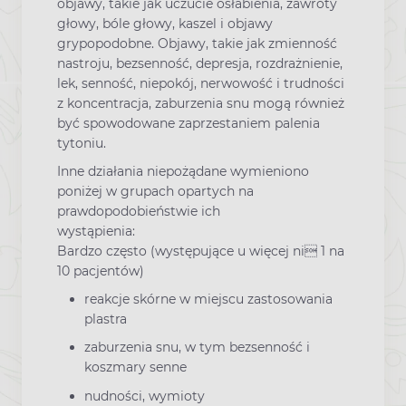
objawy, takie jak uczucie osłabienia, zawroty
głowy, bóle głowy, kaszel i objawy
grypopodobne. Objawy, takie jak zmienność
nastroju, bezsenność, depresja, rozdrażnienie,
lek, senność, niepokój, nerwowość i trudności
z koncentracja, zaburzenia snu mogą również
być spowodowane zaprzestaniem palenia
tytoniu.
Inne działania niepożądane wymieniono
poniżej w grupach opartych na
prawdopodobieństwie ich
wystąpienia:
Bardzo często (występujące u więcej ni 1 na
10 pacjentów)
reakcje skórne w miejscu zastosowania
plastra
zaburzenia snu, w tym bezsenność i
koszmary senne
nudności, wymioty