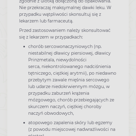
zgodnie z ulotką dołączoną do opakowania.
Nie przekraczaj maksymalnej dawki leku. W
przypadku wątpliwości skonsultuj się z
lekarzem lub farmaceutą.
Przed zastosowaniem należy skonsultować
się z lekarzem w przypadkach:
chorób sercowonaczyniowych (np.
niestabilnej dławicy piersiowej, dławicy
Prinzmetala, niewydolności
serca, niekontrolowanego nadciśnienia
tętniczego, ciężkiej arytmii), po niedawno
przebytym zawale mięśnia sercowego
lub udarze niedokrwiennym mózgu, w
przypadku zaburzeń krążenia
mózgowego, chorób przebiegających ze
skurczem naczyń, ciężkiej choroby
naczyń obwodowych,
atopowego zapalenia skóry lub egzemy
(z powodu miejscowej nadwrażliwości na