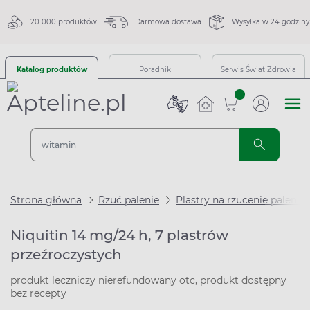
20 000 produktów
Darmowa dostawa
Wysyłka w 24 godziny
Katalog produktów
Poradnik
Serwis Świat Zdrowia
sztuk
Strona główna
Rzuć palenie
Plastry na rzucenie palenia
Niquitin 14 mg/24 h, 7 plastrów
przeźroczystych
produkt leczniczy nierefundowany otc, produkt dostępny
bez recepty