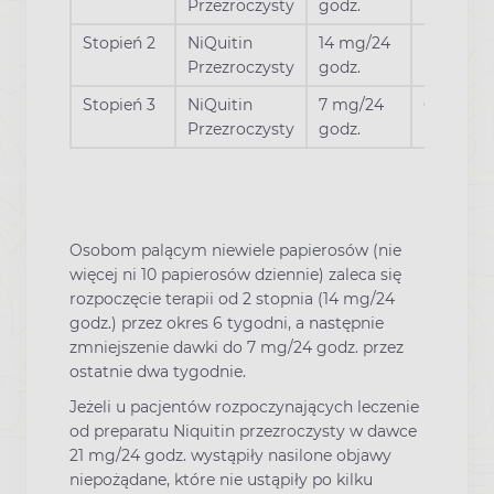
Przezroczysty
godz.
Stopień 2
NiQuitin
14 mg/24
Następne
Przezroczysty
godz.
Stopień 3
NiQuitin
7 mg/24
Ostatnie
Przezroczysty
godz.
Osobom palącym niewiele papierosów (nie
więcej ni 10 papierosów dziennie) zaleca się
rozpoczęcie terapii od 2 stopnia (14 mg/24
godz.) przez okres 6 tygodni, a następnie
zmniejszenie dawki do 7 mg/24 godz. przez
ostatnie dwa tygodnie.
Jeżeli u pacjentów rozpoczynających leczenie
od preparatu Niquitin przezroczysty w dawce
21 mg/24 godz. wystąpiły nasilone objawy
niepożądane, które nie ustąpiły po kilku