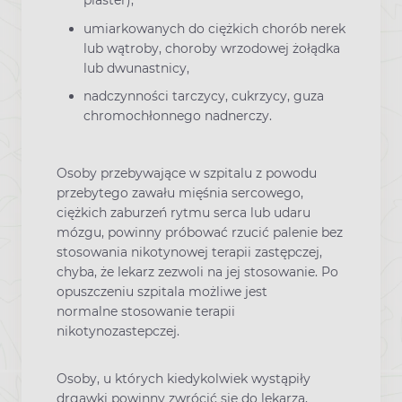
plaster),
umiarkowanych do ciężkich chorób nerek
lub wątroby, choroby wrzodowej żołądka
lub dwunastnicy,
nadczynności tarczycy, cukrzycy, guza
chromochłonnego nadnerczy.
Osoby przebywające w szpitalu z powodu
przebytego zawału mięśnia sercowego,
ciężkich zaburzeń rytmu serca lub udaru
mózgu, powinny próbować rzucić palenie bez
stosowania nikotynowej terapii zastępczej,
chyba, że lekarz zezwoli na jej stosowanie. Po
opuszczeniu szpitala możliwe jest
normalne stosowanie terapii
nikotynozastepczej.
Osoby, u których kiedykolwiek wystąpiły
drgawki powinny zwrócić się do lekarza,