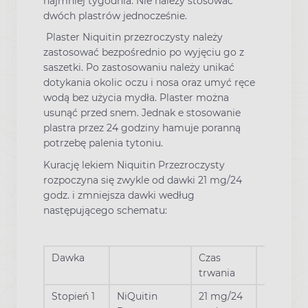
najmniej tygodnia. Nie należy stosować
dwóch plastrów jednocześnie.
Plaster Niquitin przezroczysty należy
zastosować bezpośrednio po wyjęciu go z
saszetki. Po zastosowaniu należy unikać
dotykania okolic oczu i nosa oraz umyć ręce
wodą bez użycia mydła. Plaster można
usunąć przed snem. Jednak e stosowanie
plastra przez 24 godziny hamuje poranną
potrzebę palenia tytoniu.
Kurację lekiem Niquitin Przezroczysty
rozpoczyna się zwykle od dawki 21 mg/24
godz. i zmniejsza dawki według
następującego schematu:
Dawka
Czas
trwania
Stopień 1
NiQuitin
21 mg/24
Pierwsze