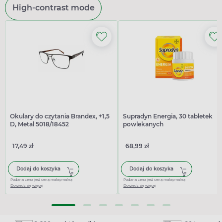
High-contrast mode
Okulary do czytania Brandex, +1,5
Supradyn Energia, 30 tabletek
D, Metal 5018/18452
powlekanych
17,49 zł
68,99 zł
Dodaj do koszyka
Dodaj do koszyka
Podana cena jest ceną maksymalną
Podana cena jest ceną maksymalną
Dowiedz się więcej
Dowiedz się więcej