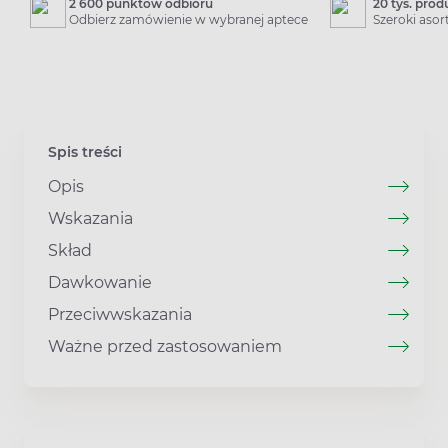
2 600 punktów odbioru
20 tys. pro
Odbierz zamówienie w wybranej aptece
Szeroki aso
Spis treści
Opis
Wskazania
Skład
Dawkowanie
Przeciwwskazania
Ważne przed zastosowaniem