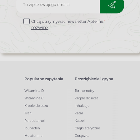
Zapisz
do
Chcę otrzymywać newsletter Apteline
*
newslettera
rozwiń>
Popularne zapytania
Przeziębienie i grypa
Witamina D
Termometry
Witamina C
Krople do nosa
Krople do oczu
Inhalacje
Tran
Katar
Paracetamol
Kaszel
Ibuprofen
Olejki eteryczne
Melatonina
Gorączka