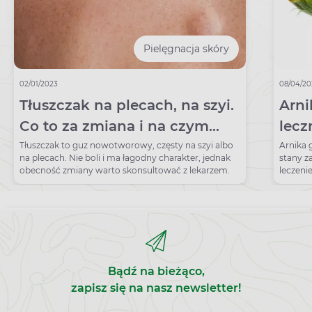
Pielęgnacja skóry
02/01/2023
08/04/20
Tłuszczak na plecach, na szyi.
Arni
Co to za zmiana i na czym
lecz
polega usuwanie tłuszczaka?
zast
Tłuszczak to guz nowotworowy, częsty na szyi albo
Arnika 
na plecach. Nie boli i ma łagodny charakter, jednak
stany z
obecność zmiany warto skonsultować z lekarzem.
leczeni
oparzeń
Bądź na bieżąco,
zapisz się na nasz newsletter!