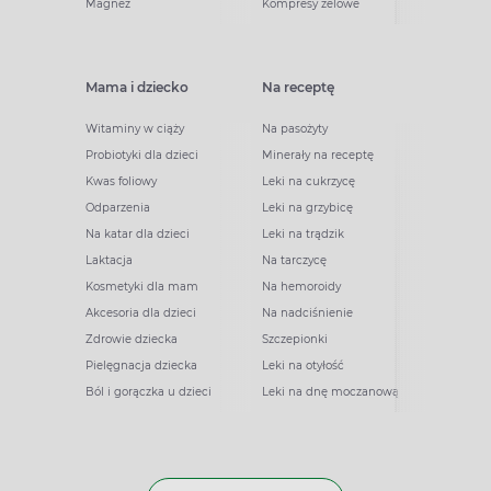
Magnez
Kompresy żelowe
Mama i dziecko
Na receptę
Witaminy w ciąży
Na pasożyty
Probiotyki dla dzieci
Minerały na receptę
Kwas foliowy
Leki na cukrzycę
Odparzenia
Leki na grzybicę
Na katar dla dzieci
Leki na trądzik
Laktacja
Na tarczycę
Kosmetyki dla mam
Na hemoroidy
Akcesoria dla dzieci
Na nadciśnienie
Zdrowie dziecka
Szczepionki
Pielęgnacja dziecka
Leki na otyłość
Ból i gorączka u dzieci
Leki na dnę moczanową