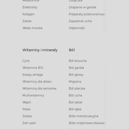
Melatonina
Gorączka
Elektrolity
Drapanie w gardle
Kolagen
Preparaty przeciwwirusowe
Zatoki
Zapalenie ucha
Woda morska
Odporność
Witaminy i minerały
Ból
Cynk
Ból brzucha
Witamina B12
Ból gardła
Kwasy omega
Ból głowy
Witaminy dla dzieci
Migrena
Witaminy dla seniorów
Ból pleców
Multiwitaminy
Ból ucha
Wapń
Ból zatok
Potas
Ból zęba
Żelazo
Bóle menstruacyjne
Żeń-szeń
Bóle mięśniowo-stawowe