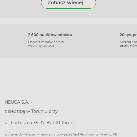
Zobacz więcej
2 600 punktów odbioru
20 tys. 
Odbierz zamówienie w
Szeroki as
wybranej aptece
produktów
NEUCA S.A.
z siedzibą w Toruniu przy
ul. Forteczna 35-37, 87-100 Toruń,
wpisana do Rejestru Przedsiębiorców przez Sąd Rejonowy w Toruniu, VII