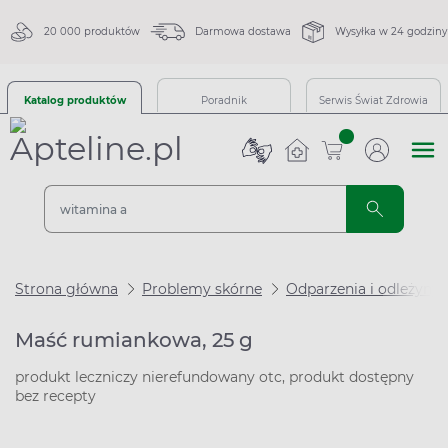
20 000 produktów
Darmowa dostawa
Wysyłka w 24 godziny
Katalog produktów
Poradnik
Serwis Świat Zdrowia
sztuk
Strona główna
Problemy skórne
Odparzenia i odleżyny
Maść rumiankowa, 25 g
produkt leczniczy nierefundowany otc, produkt dostępny
bez recepty