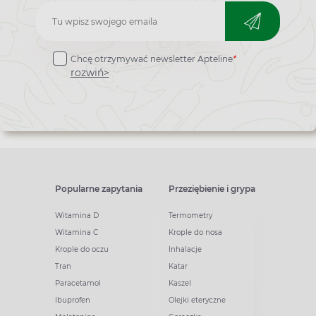
Zapisz
do
Chcę otrzymywać newsletter Apteline
*
newslettera
rozwiń>
Popularne zapytania
Przeziębienie i grypa
Witamina D
Termometry
Witamina C
Krople do nosa
Krople do oczu
Inhalacje
Tran
Katar
Paracetamol
Kaszel
Ibuprofen
Olejki eteryczne