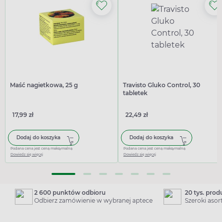
Maść nagietkowa, 25 g
Travisto Gluko Control, 30
tabletek
17,99 zł
22,49 zł
Dodaj do koszyka
Dodaj do koszyka
Podana cena jest ceną maksymalną
Podana cena jest ceną maksymalną
Dowiedz się więcej
Dowiedz się więcej
2 600 punktów odbioru
20 tys. pro
Odbierz zamówienie w wybranej aptece
Szeroki aso