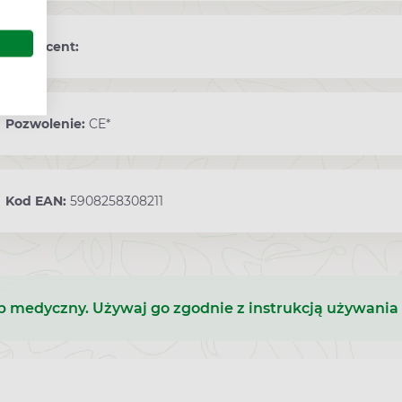
Producent:
Pozwolenie:
CE*
Kod EAN:
5908258308211
b medyczny. Używaj go zgodnie z instrukcją używania 