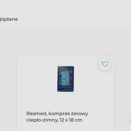
glądane
Resmed, kompres żelowy
ciepło-zimny, 12 x 18 cm