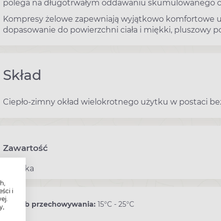
polega na długotrwałym oddawaniu skumulowanego ci
Kompresy żelowe zapewniają wyjątkowo komfortowe uż
dopasowanie do powierzchni ciała i miękki, pluszowy p
Skład
Ciepło-zimny okład wielokrotnego użytku w postaci be
Zawartość
1 sztuka
h,
ści i
ej.
Sposób przechowywania:
15°C - 25°C
y,