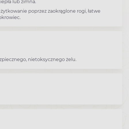
epła lub zimna.
ytkowanie poprzez zaokrąglone rogi, łatwe
okrowiec.
zpiecznego, nietoksycznego żelu.