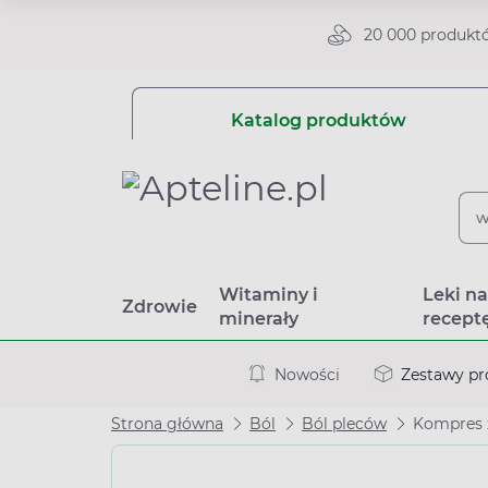
20 000 produkt
Katalog produktów
Witaminy i
Leki n
Zdrowie
minerały
recept
Nowości
Zestawy p
Strona główna
Ból
Ból pleców
Kompres 