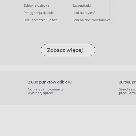
Zdrowie dziecka
Szczepionki
Pielęgnacja dziecka
Leki na otyłość
Ból i gorączka u dzieci
Leki na dnę moczanową
Zobacz więcej
2 600 punktów odbioru
20 tys. 
Odbierz zamówienie w
Szeroki as
wybranej aptece
produktów