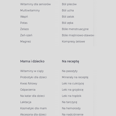
Witaminy dla seniorów
Ból pleców
Multiwitaminy
Ból ucha
Wapń
Ból zatok
Potas
Ból zęba
Żelazo
Bóle menstruacyjne
Żeń-szeń
Bóle mięśniowo-stawowe
Magnez
Kompresy żelowe
Mama i dziecko
Na receptę
Witaminy w ciąży
Na pasożyty
Probiotyki dla dzieci
Minerały na receptę
Kwas foliowy
Leki na cukrzycę
Odparzenia
Leki na grzybicę
Na katar dla dzieci
Leki na trądzik
Laktacja
Na tarczycę
Kosmetyki dla mam
Na hemoroidy
Akcesoria dla dzieci
Na nadciśnienie