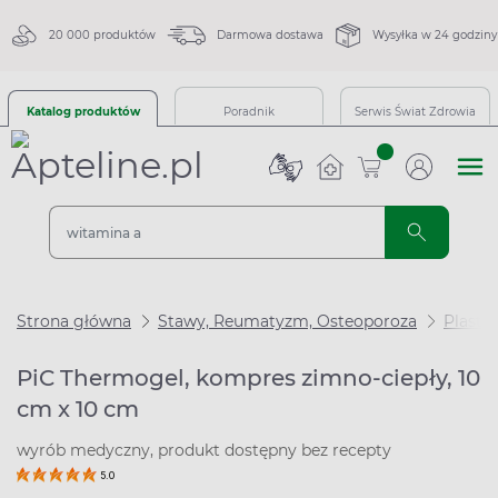
20 000 produktów
Darmowa dostawa
Wysyłka w 24 godziny
Katalog produktów
Poradnik
Serwis Świat Zdrowia
sztuk
Strona główna
Stawy, Reumatyzm, Osteoporoza
Plastr
PiC Thermogel, kompres zimno-ciepły, 10
cm x 10 cm
wyrób medyczny, produkt dostępny bez recepty
5.0