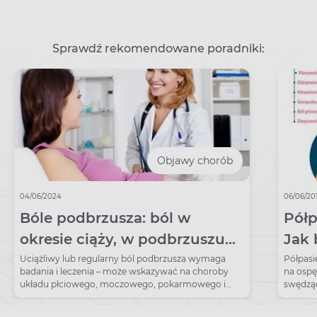
Sprawdź rekomendowane poradniki:
Objawy chorób
04/06/2024
06/06/20
Bóle podbrzusza: ból w
Półp
okresie ciąży, w podbrzuszu
Jak 
lewym, prawym
zara
Uciążliwy lub regularny ból podbrzusza wymaga
Półpasi
badania i leczenia – może wskazywać na choroby
na ospę
układu płciowego, moczowego, pokarmowego i
swędząc
kostno-mięśniowego.