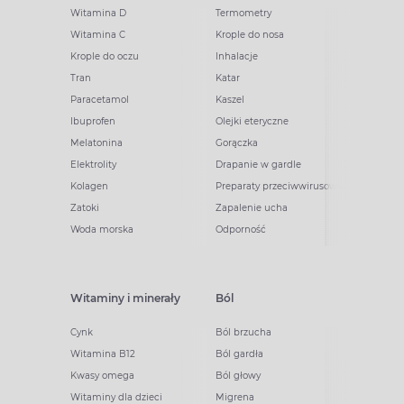
Witamina D
Termometry
Witamina C
Krople do nosa
Krople do oczu
Inhalacje
Tran
Katar
Paracetamol
Kaszel
Ibuprofen
Olejki eteryczne
Melatonina
Gorączka
Elektrolity
Drapanie w gardle
Kolagen
Preparaty przeciwwirusowe
Zatoki
Zapalenie ucha
Woda morska
Odporność
Witaminy i minerały
Ból
Cynk
Ból brzucha
Witamina B12
Ból gardła
Kwasy omega
Ból głowy
Witaminy dla dzieci
Migrena