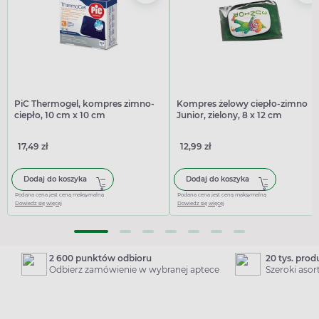
PiC Thermogel, kompres zimno-
Kompres żelowy ciepło-zimno
ciepło, 10 cm x 10 cm
Junior, zielony, 8 x 12 cm
17,49 zł
12,99 zł
Dodaj do koszyka
Dodaj do koszyka
Podana cena jest ceną maksymalną
Podana cena jest ceną maksymalną
Dowiedz się więcej
Dowiedz się więcej
2 600 punktów odbioru
20 tys. pro
Odbierz zamówienie w wybranej aptece
Szeroki aso