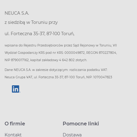
NEUCA S.A.
z siedzibą w Toruniu przy
ul. Forteczna 35-37, 87-100 Toruń,
wpisana do Rejestru Przedsiębiorców przez Sąd Rejonowy w Toruniu, VII
Wydział Gospodarczy KRS pod nr KRS: 0000049872, REGON 870227804,
NIP 8790017162, kapitał zakładowy 4 642 802 złotych.
Dane NEUCA S.A. w zakresie dotyczącym: rozliczania podatku VAT:
Neuca Grupa VAT, ul. Forteczna 35-37, 87-100 Toruń, NIP: 1070047823
O firmie
Pomocne linki
Kontakt
Dostawa