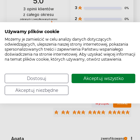
5.0
3
0%
3
opinii klientów
z całego okresu
2
0%
zebranych i zweryfikowanych przez
1
0%
Używamy plików cookie
Możemy je zamieścić w celu analizy danych dotyczących
odwiedzających, ulepszenia naszej strony internetowej, pokazania
spersonalizowanych treści i zapewnienia Państwu wspaniałego
doświadczenia na stronie internetowej. Aby uzyskać więcej informacji
na temat plików cookie, których używamy, otwórz ustawienia.
Jak zbieramy opinie?
Opinie klientów
Dostosuj
Akceptuj wszystko
Pytania i odpowiedzi (0)
Akceptuj niezbędne
Wyczyść
Szukaj
Agata
zweryfikowano