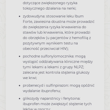
dotyczące zwiększonego ryzyka
toksycznego działania na nerki;
zydowudyna: stosowanie leku Ibum
Forte, zawiesina doustna może prowadzić
do zwiększenia ryzyka krwawienia do
stawów lub krwawienia, które prowadzi
do obrzęków (u pacjentów z hemofilią z
pozytywnym wynikiem testu na
obecność przeciwciał HIV);
pochodne sulfonylomocznika: mogą
wystąpić oddziaływania kliniczne między
tymi lekami a lekami z grupy NLPZ;
zalecana jest kontrola stężenia glukozy
we krwi;
probenecyd i sulfinpirazon: mogą opóźnić
wydalanie ibuprofenu;
glikozydy naparstnicy i fenytoina:
ibuprofen może zwiększyć stężenie tych
leków w osoczu;