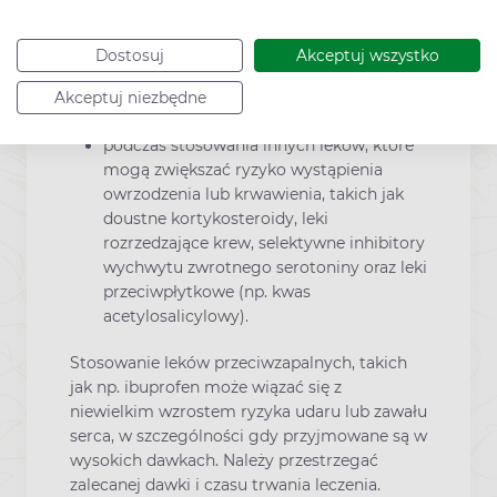
nerek;
przypadku występowania obecnie lub w
Dostosuj
Akceptuj wszystko
przeszłości astmy, przewlekłego kataru,
polipów nosa lub chorób alergicznych,
Akceptuj niezbędne
gdyż możliwe jest wystąpienie duszności;
podczas stosowania innych leków, które
mogą zwiększać ryzyko wystąpienia
owrzodzenia lub krwawienia, takich jak
doustne kortykosteroidy, leki
rozrzedzające krew, selektywne inhibitory
wychwytu zwrotnego serotoniny oraz leki
przeciwpłytkowe (np. kwas
acetylosalicylowy).
Stosowanie leków przeciwzapalnych, takich
jak np. ibuprofen może wiązać się z
niewielkim wzrostem ryzyka udaru lub zawału
serca, w szczególności gdy przyjmowane są w
wysokich dawkach. Należy przestrzegać
zalecanej dawki i czasu trwania leczenia.