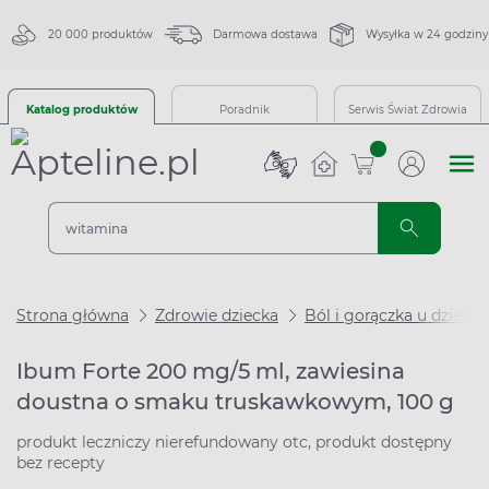
20 000 produktów
Darmowa dostawa
Wysyłka w 24 godziny
Katalog produktów
Poradnik
Serwis Świat Zdrowia
sztuk
Strona główna
Zdrowie dziecka
Ból i gorączka u dzieci
Ibum Forte 200 mg/5 ml, zawiesina
doustna o smaku truskawkowym, 100 g
produkt leczniczy nierefundowany otc, produkt dostępny
bez recepty