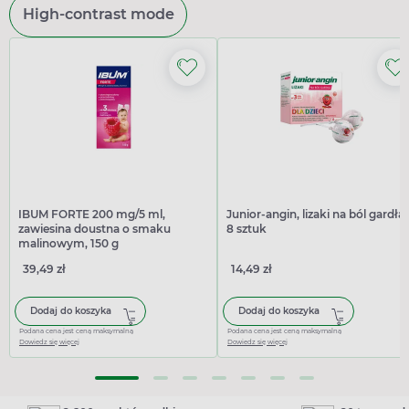
High-contrast mode
IBUM FORTE 200 mg/5 ml,
Junior-angin, lizaki na ból gardła,
zawiesina doustna o smaku
8 sztuk
malinowym, 150 g
39,49 zł
14,49 zł
Dodaj do koszyka
Dodaj do koszyka
Podana cena jest ceną maksymalną
Podana cena jest ceną maksymalną
Dowiedz się więcej
Dowiedz się więcej