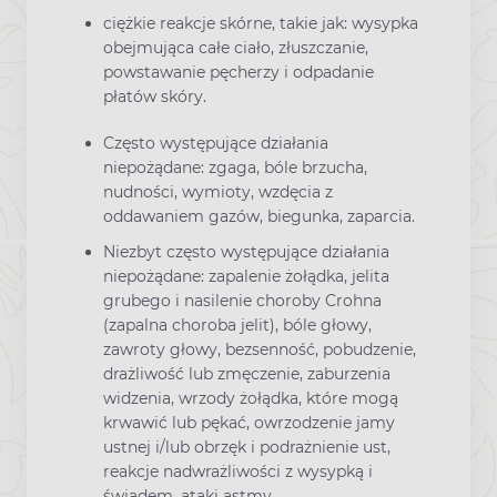
ciężkie reakcje skórne, takie jak: wysypka
obejmująca całe ciało, złuszczanie,
powstawanie pęcherzy i odpadanie
płatów skóry.
Często występujące działania
niepożądane: zgaga, bóle brzucha,
nudności, wymioty, wzdęcia z
oddawaniem gazów, biegunka, zaparcia.
Niezbyt często występujące działania
niepożądane: zapalenie żołądka, jelita
grubego i nasilenie choroby Crohna
(zapalna choroba jelit), bóle głowy,
zawroty głowy, bezsenność, pobudzenie,
drażliwość lub zmęczenie, zaburzenia
widzenia, wrzody żołądka, które mogą
krwawić lub pękać, owrzodzenie jamy
ustnej i/lub obrzęk i podrażnienie ust,
reakcje nadwrażliwości z wysypką i
świądem, ataki astmy.