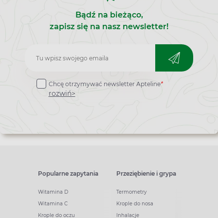
Bądź na bieżąco,
zapisz się na nasz newsletter!
Zapisz
do
Chcę otrzymywać newsletter Apteline
*
newslettera
rozwiń>
Popularne zapytania
Przeziębienie i grypa
Witamina D
Termometry
Witamina C
Krople do nosa
Krople do oczu
Inhalacje