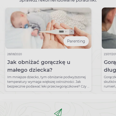
Sprawdź rekomendowane poradniki:
Parenting
28/08/2020
23/07/20
Jak obniżać gorączkę u
Gorą
małego dziecka?
dług
Im mniejsze dziecko, tym obniżanie podwyższonej
Gorączk
temperatury wymaga większej ostrożności. Jak
skutkó
bezpiecznie podawać leki przeciwgorączkowe? Czy u
rumień,
dzieci można stosować jednocześnie ibuprofen i
szczepi
paracetamol?