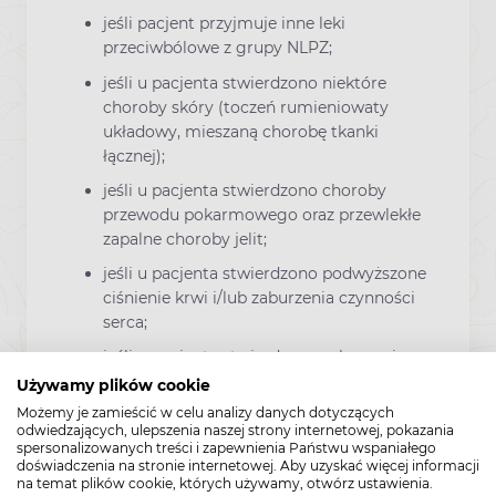
jeśli pacjent przyjmuje inne leki
przeciwbólowe z grupy NLPZ;
jeśli u pacjenta stwierdzono niektóre
choroby skóry (toczeń rumieniowaty
układowy, mieszaną chorobę tkanki
łącznej);
jeśli u pacjenta stwierdzono choroby
przewodu pokarmowego oraz przewlekłe
zapalne choroby jelit;
jeśli u pacjenta stwierdzono podwyższone
ciśnienie krwi i/lub zaburzenia czynności
serca;
jeśli u pacjenta stwierdzono zaburzenia
czynności nerek lub choroby wątroby;
Używamy plików cookie
Możemy je zamieścić w celu analizy danych dotyczących
po ostatnio przebytej poważnej operacji;
odwiedzających, ulepszenia naszej strony internetowej, pokazania
spersonalizowanych treści i zapewnienia Państwu wspaniałego
jeśli występuje odwodnienie ze względu
doświadczenia na stronie internetowej. Aby uzyskać więcej informacji
na zwiększone ryzyko niewydolności
na temat plików cookie, których używamy, otwórz ustawienia.