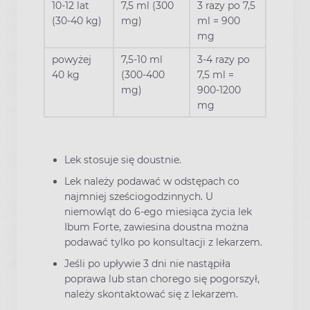
10-12 lat
7,5 ml (300
3 razy po 7,5
(30-40 kg)
mg)
ml = 900
mg
powyżej
7,5-10 ml
3-4 razy po
40 kg
(300-400
7,5 ml =
mg)
900-1200
mg
Lek stosuje się doustnie.
Lek należy podawać w odstępach co
najmniej sześciogodzinnych. U
niemowląt do 6-ego miesiąca życia lek
Ibum Forte, zawiesina doustna można
podawać tylko po konsultacji z lekarzem.
Jeśli po upływie 3 dni nie nastąpiła
poprawa lub stan chorego się pogorszył,
należy skontaktować się z lekarzem.