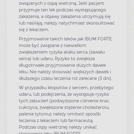
związanych z ospą wietrzną. Jeśli pacjent
przyjmuje ten lek podczas występującego
zakażenia, a objawy zakażenia utrzymują się
lub nasilają, należy natychmiast skonsultować
się z lekarzem.
Przyjmowanie takich leków jak IBUM FORTE
może być związane z niewielkim
zwiększeniem ryzyka ataku serca (zawału
serca) lub udaru. Ryzyko to zwiększa
długotrwałe przyjmowanie dużych dawek
leku. Nie należy stosować większych dawek i
dłuższego czasu leczenia niż zalecane (3 dni).
W przypadku kłopotów z sercem, przebytego
udaru, lub podejrzenia, że występuje ryzyko
tych zaburzeń (podwyższone ciśnienie krwi,
cukrzyca, zwiększone stężenie cholesterolu,
palenie tytoniu) należy omówić sposób
leczenia z lekarzem lub farmaceutą.
Podczas ospy wietrznej należy unikać
stosowania leku IBUM FORTE.