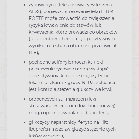
zydowudyna (lek stosowany w leczeniu
AIDS), ponieważ stosowanie leku IBUM
FORTE może prowadzić do zwiększenia
ryzyka krwawienia do stawów lub
krwawienia, które prowadzi do obrzęków
(u pacjentów z hemofilią z pozytywnym
wynikiem testu na obecność przeciwciał
HIV),
pochodne sulfonylomocznika (leki
przeciwcukrzycowe): mogą wystąpić
oddziaływania kliniczne między tymi
lekami a lekami z grupy NLPZ. Zalecana
jest kontrola stężenia glukozy we krwi,
probenecyd i sulfinpirazon (leki
stosowane w leczeniu dny moczanowej):
mogą opóźnić wydalanie ibuprofenu,
glikozydy naparstnicy, fenytoina i lit:
ibuprofen może zwiększyć stężenie tych
leków w osoczu,