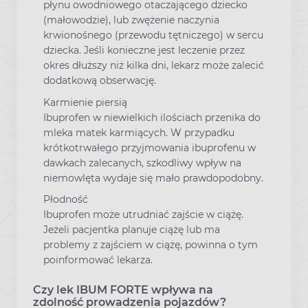
płynu owodniowego otaczającego dziecko
(małowodzie), lub zwężenie naczynia
krwionośnego (przewodu tętniczego) w sercu
dziecka. Jeśli konieczne jest leczenie przez
okres dłuższy niż kilka dni, lekarz może zalecić
dodatkową obserwację.
Karmienie piersią
Ibuprofen w niewielkich ilościach przenika do
mleka matek karmiących. W przypadku
krótkotrwałego przyjmowania ibuprofenu w
dawkach zalecanych, szkodliwy wpływ na
niemowlęta wydaje się mało prawdopodobny.
Płodność
Ibuprofen może utrudniać zajście w ciążę.
Jeżeli pacjentka planuje ciążę lub ma
problemy z zajściem w ciążę, powinna o tym
poinformować lekarza.
Czy lek IBUM FORTE wpływa na
zdolność prowadzenia pojazdów?