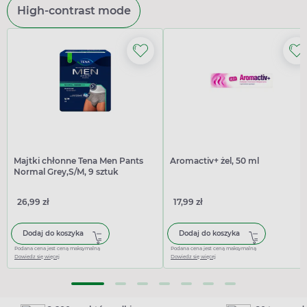
High-contrast mode
Majtki chłonne Tena Men Pants
Aromactiv+ żel, 50 ml
Normal Grey,S/M, 9 sztuk
26,99 zł
17,99 zł
Dodaj do koszyka
Dodaj do koszyka
Podana cena jest ceną maksymalną
Podana cena jest ceną maksymalną
Dowiedz się więcej
Dowiedz się więcej