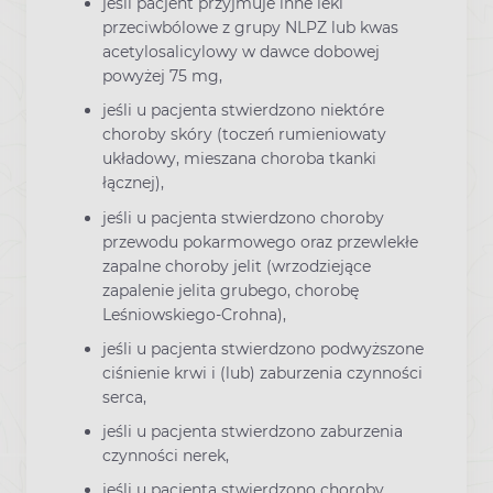
jeśli pacjent przyjmuje inne leki
przeciwbólowe z grupy NLPZ lub kwas
acetylosalicylowy w dawce dobowej
powyżej 75 mg,
jeśli u pacjenta stwierdzono niektóre
choroby skóry (toczeń rumieniowaty
układowy, mieszana choroba tkanki
łącznej),
jeśli u pacjenta stwierdzono choroby
przewodu pokarmowego oraz przewlekłe
zapalne choroby jelit (wrzodziejące
zapalenie jelita grubego, chorobę
Leśniowskiego-Crohna),
jeśli u pacjenta stwierdzono podwyższone
ciśnienie krwi i (lub) zaburzenia czynności
serca,
jeśli u pacjenta stwierdzono zaburzenia
czynności nerek,
jeśli u pacjenta stwierdzono choroby