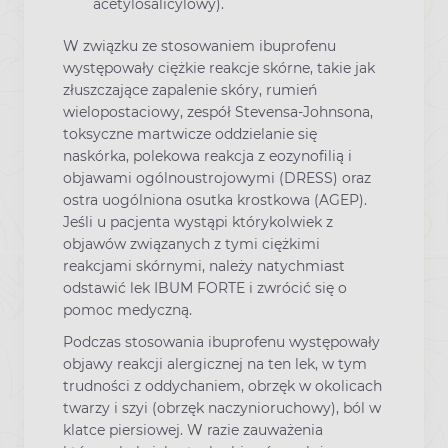
acetylosalicylowy).
W związku ze stosowaniem ibuprofenu
występowały ciężkie reakcje skórne, takie jak
złuszczające zapalenie skóry, rumień
wielopostaciowy, zespół Stevensa-Johnsona,
toksyczne martwicze oddzielanie się
naskórka, polekowa reakcja z eozynofilią i
objawami ogólnoustrojowymi (DRESS) oraz
ostra uogólniona osutka krostkowa (AGEP).
Jeśli u pacjenta wystąpi którykolwiek z
objawów związanych z tymi ciężkimi
reakcjami skórnymi, należy natychmiast
odstawić lek IBUM FORTE i zwrócić się o
pomoc medyczną.
Podczas stosowania ibuprofenu występowały
objawy reakcji alergicznej na ten lek, w tym
trudności z oddychaniem, obrzęk w okolicach
twarzy i szyi (obrzęk naczynioruchowy), ból w
klatce piersiowej. W razie zauważenia