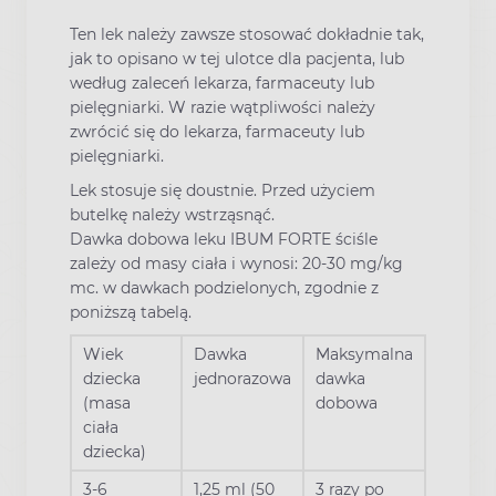
Ten lek należy zawsze stosować dokładnie tak,
jak to opisano w tej ulotce dla pacjenta, lub
według zaleceń lekarza, farmaceuty lub
pielęgniarki. W razie wątpliwości należy
zwrócić się do lekarza, farmaceuty lub
pielęgniarki.
Lek stosuje się doustnie. Przed użyciem
butelkę należy wstrząsnąć.
Dawka dobowa leku IBUM FORTE ściśle
zależy od masy ciała i wynosi: 20-30 mg/kg
mc. w dawkach podzielonych, zgodnie z
poniższą tabelą.
Wiek
Dawka
Maksymalna
dziecka
jednorazowa
dawka
(masa
dobowa
ciała
dziecka)
3-6
1,25 ml (50
3 razy po