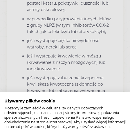
postaci kataru, pokrzywki, duszności lub
astmy oskrzelowej,
w przypadku przyjmowania innych leków
z grupy NLPZ (w tym inhibitorów COX-2
takich jak celekoksyb lub etorykoksyb),
jeśli występuje ciężka niewydolność
wątroby, nerek lub serca,
jeśli występuje krwawienie w mózgu
(krwawienie z naczyń mózgowych) lub
inne krwawienie,
jeśli występują zaburzenia krzepnięcia
krwi, skaza krwotoczna (skłonność do
krwawień) lub zaburzenia wytwarzania
krwi o nieustalonym pochodzeniu.
Używamy plików cookie
Możemy je zamieścić w celu analizy danych dotyczących
Jeśli osoby dorosłe stosują ten lek, nie należy
odwiedzających, ulepszenia naszej strony internetowej, pokazania
przyjmować go w ostatnich 3 miesiącach
spersonalizowanych treści i zapewnienia Państwu wspaniałego
ciąży.
doświadczenia na stronie internetowej. Aby uzyskać więcej informacji
na temat plików cookie, których używamy, otwórz ustawienia.