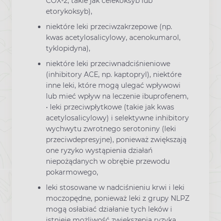
COX-2, takie jak celekoksyb lub
etorykoksyb),
niektóre leki przeciwzakrzepowe (np.
kwas acetylosalicylowy, acenokumarol,
tyklopidyna),
niektóre leki przeciwnadciśnieniowe
(inhibitory ACE, np. kaptopryl), niektóre
inne leki, które mogą ulegać wpływowi
lub mieć wpływ na leczenie ibuprofenem,
• leki przeciwpłytkowe (takie jak kwas
acetylosalicylowy) i selektywne inhibitory
wychwytu zwrotnego serotoniny (leki
przeciwdepresyjne), ponieważ zwiększają
one ryzyko wystąpienia działań
niepożądanych w obrębie przewodu
pokarmowego,
leki stosowane w nadciśnieniu krwi i leki
moczopędne, ponieważ leki z grupy NLPZ
mogą osłabiać działanie tych leków i
istnieje możliwość zwiększenia ryzyka