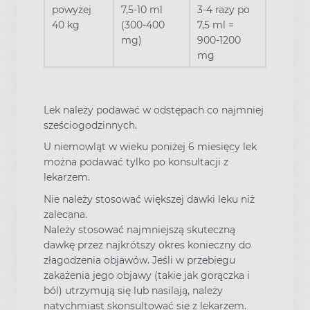
powyżej
7,5-10 ml
3-4 razy po
40 kg
(300-400
7,5 ml =
mg)
900-1200
mg
Lek należy podawać w odstępach co najmniej
sześciogodzinnych.
U niemowląt w wieku poniżej 6 miesięcy lek
można podawać tylko po konsultacji z
lekarzem.
Nie należy stosować większej dawki leku niż
zalecana.
Należy stosować najmniejszą skuteczną
dawkę przez najkrótszy okres konieczny do
złagodzenia objawów. Jeśli w przebiegu
zakażenia jego objawy (takie jak gorączka i
ból) utrzymują się lub nasilają, należy
natychmiast skonsultować się z lekarzem.