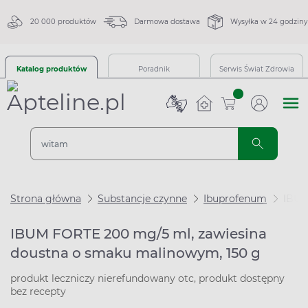
20 000 produktów
Darmowa dostawa
Wysyłka w 24 godziny
Katalog produktów
Poradnik
Serwis Świat Zdrowia
sztuk
Strona główna
Substancje czynne
Ibuprofenum
IBUM
IBUM FORTE 200 mg/5 ml, zawiesina
doustna o smaku malinowym, 150 g
produkt leczniczy nierefundowany otc, produkt dostępny
bez recepty