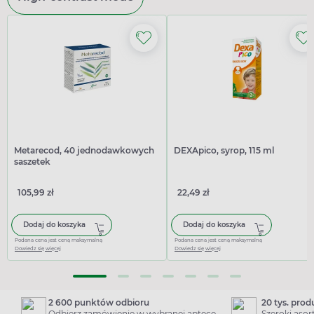
Metarecod, 40 jednodawkowych
DEXApico, syrop, 115 ml
saszetek
105,99 zł
22,49 zł
Dodaj do koszyka
Dodaj do koszyka
Podana cena jest ceną maksymalną
Podana cena jest ceną maksymalną
Dowiedz się więcej
Dowiedz się więcej
2 600 punktów odbioru
20 tys. pro
Odbierz zamówienie w wybranej aptece
Szeroki aso