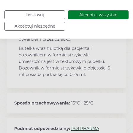
100 ml zawiesiny w białej butelce PET z
umieszczonym w niej adapterem, zamkniętej
Dostosuj
Akceptuj wszystko
polietylenową zakrętką z pierścieniem
gwarancyjnym z systemem
Akceptuj niezbędne
zabezpieczającym opakowanie przed
otwarciem przez dziecko.
Butelka wraz z ulotką dla pacjenta i
dozownikiem w formie strzykawki
umieszczona jest w tekturowym pudełku.
Dozownik w formie strzykawki o objętości 5
ml posiada podziałkę co 0,25 ml.
Sposób przechowywania:
15°C - 25°C
Podmiot odpowiedzialny:
POLPHARMA