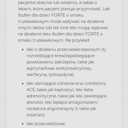
pacjenta obecnie lub ostatnio, a także o
lekach, które pacjent planuje przyjmować. Lek
Ibufen dla dzieci FORTE o smaku
truskawkowym może wpływać na działanie
innych leków lub też inne leki mogą wpływać
na działanie leku Ibufen dla dzieci FORTE o
smaku truskawkowym. Na przykład:
leki o działaniu przeciwzakrzepowym (tj.
rozrzedzające krew/zapobiegające
powstawaniu zakrzepów, takie jak
aspiryna/kwas acetylosalicylowy,
warfaryna, tyklopidyna);
leki obniżające ciśnienie krwi (inhibitory
ACE, takie jak kaptopryl, leki beta-
adrenolityczne, takie jak leki zawierające
atenolol, leki będące antagonistami
receptora angiotensyny II, takie jak
losartan);
leki przeciwbólowe;