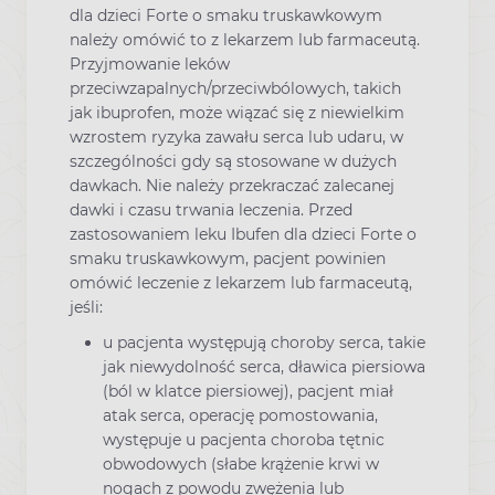
dla dzieci Forte o smaku truskawkowym
należy omówić to z lekarzem lub farmaceutą.
Przyjmowanie leków
przeciwzapalnych/przeciwbólowych, takich
jak ibuprofen, może wiązać się z niewielkim
wzrostem ryzyka zawału serca lub udaru, w
szczególności gdy są stosowane w dużych
dawkach. Nie należy przekraczać zalecanej
dawki i czasu trwania leczenia. Przed
zastosowaniem leku Ibufen dla dzieci Forte o
smaku truskawkowym, pacjent powinien
omówić leczenie z lekarzem lub farmaceutą,
jeśli:
u pacjenta występują choroby serca, takie
jak niewydolność serca, dławica piersiowa
(ból w klatce piersiowej), pacjent miał
atak serca, operację pomostowania,
występuje u pacjenta choroba tętnic
obwodowych (słabe krążenie krwi w
nogach z powodu zwężenia lub