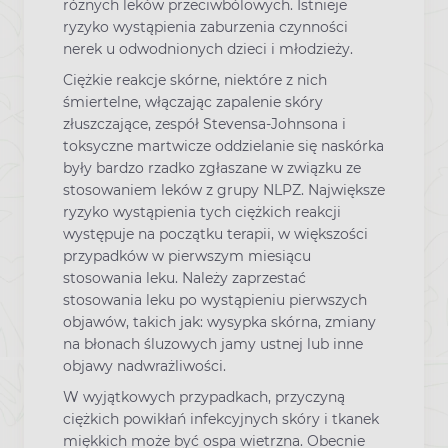
różnych leków przeciwbólowych. Istnieje
ryzyko wystąpienia zaburzenia czynności
nerek u odwodnionych dzieci i młodzieży.
Ciężkie reakcje skórne, niektóre z nich
śmiertelne, włączając zapalenie skóry
złuszczające, zespół Stevensa-Johnsona i
toksyczne martwicze oddzielanie się naskórka
były bardzo rzadko zgłaszane w związku ze
stosowaniem leków z grupy NLPZ. Największe
ryzyko wystąpienia tych ciężkich reakcji
występuje na początku terapii, w większości
przypadków w pierwszym miesiącu
stosowania leku. Należy zaprzestać
stosowania leku po wystąpieniu pierwszych
objawów, takich jak: wysypka skórna, zmiany
na błonach śluzowych jamy ustnej lub inne
objawy nadwrażliwości.
W wyjątkowych przypadkach, przyczyną
ciężkich powikłań infekcyjnych skóry i tkanek
miękkich może być ospa wietrzna. Obecnie