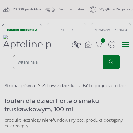
20 000 produktów
Darmowa dostawa
Wysyłka w 24 godziny
Katalog produktów
Poradnik
Serwis Świat Zdrowia
sztuk
Strona główna
Zdrowie dziecka
Ból i gorączka u dzieci
Ibufen dla dzieci Forte o smaku
truskawkowym, 100 ml
produkt leczniczy nierefundowany otc, produkt dostępny
bez recepty