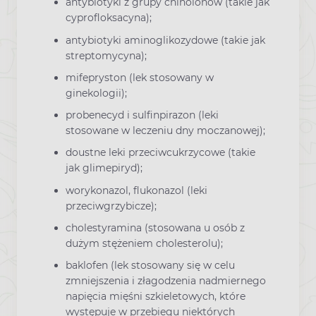
antybiotyki z grupy chinolonów (takie jak
cyprofloksacyna);
antybiotyki aminoglikozydowe (takie jak
streptomycyna);
mifepryston (lek stosowany w
ginekologii);
probenecyd i sulfinpirazon (leki
stosowane w leczeniu dny moczanowej);
doustne leki przeciwcukrzycowe (takie
jak glimepiryd);
worykonazol, flukonazol (leki
przeciwgrzybicze);
cholestyramina (stosowana u osób z
dużym stężeniem cholesterolu);
baklofen (lek stosowany się w celu
zmniejszenia i złagodzenia nadmiernego
napięcia mięśni szkieletowych, które
występuje w przebiegu niektórych