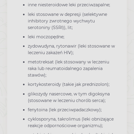
inne niesteroidowe leki przeciwzapalne;
leki stosowane w depresji (selektywne
inhibitory zwrotnego wychwytu
serotoniny (SSRI)), lit;
leki moczopędne;
zydowudyna, rytonawir (leki stosowane w
leczeniu zakażeń HIV);
metotreksat (lek stosowany w leczeniu
raka lub reumatoidalnego zapalenia
stawów);
kortykosteroidy (takie jak prednizolon);
glikozydy nasercowe, w tym digoksyna
(stosowane w leczeniu chorób serca);
fenytoina (lek przeciwpadaczkowy);
cyklosporyna, takrolimus (leki obniżające
reakcje odpornościowe organizmu);