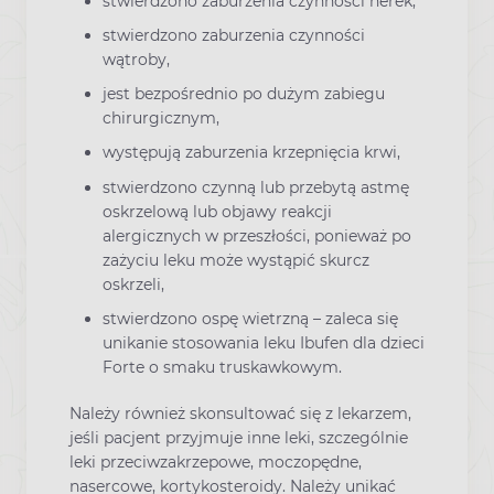
stwierdzono zaburzenia czynności nerek,
stwierdzono zaburzenia czynności
wątroby,
jest bezpośrednio po dużym zabiegu
chirurgicznym,
występują zaburzenia krzepnięcia krwi,
stwierdzono czynną lub przebytą astmę
oskrzelową lub objawy reakcji
alergicznych w przeszłości, ponieważ po
zażyciu leku może wystąpić skurcz
oskrzeli,
stwierdzono ospę wietrzną – zaleca się
unikanie stosowania leku Ibufen dla dzieci
Forte o smaku truskawkowym.
Należy również skonsultować się z lekarzem,
jeśli pacjent przyjmuje inne leki, szczególnie
leki przeciwzakrzepowe, moczopędne,
nasercowe, kortykosteroidy. Należy unikać