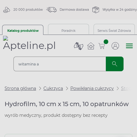
20 000 produktów
Darmowa dostawa
Wysyłka w 24 godziny
Katalog produktów
Poradnik
Serwis Świat Zdrowia
sztuk
Strona główna
Cukrzyca
Powikłania cukrzycy
Stopa 
Hydrofilm, 10 cm x 15 cm, 10 opatrunków
wyrób medyczny, produkt dostępny bez recepty