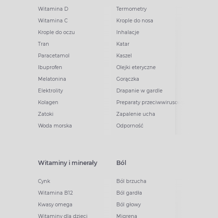
Witamina D
Termometry
Witamina C
Krople do nosa
Krople do oczu
Inhalacje
Tran
Katar
Paracetamol
Kaszel
Ibuprofen
Olejki eteryczne
Melatonina
Gorączka
Elektrolity
Drapanie w gardle
Kolagen
Preparaty przeciwwirusowe
Zatoki
Zapalenie ucha
Woda morska
Odporność
Witaminy i minerały
Ból
Cynk
Ból brzucha
Witamina B12
Ból gardła
Kwasy omega
Ból głowy
Witaminy dla dzieci
Migrena