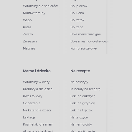
Witaminy dla seniorów
Ból pleców
Multiwitaminy
Ból ucha
Wapń
Ból zatok
Potas
Ból zęba
Żelazo
Bóle menstruacyjne
Żeń-szeń
Bóle mięśniowo-stawowe
Magnez
Kompresy żelowe
Mama i dziecko
Na receptę
Witaminy w ciąży
Na pasożyty
Probiotyki dla dzieci
Minerały na receptę
Kwas foliowy
Leki na cukrzycę
Odparzenia
Leki na grzybicę
Na katar dla dzieci
Leki na trądzik
Laktacja
Na tarczycę
Kosmetyki dla mam
Na hemoroidy
Akcesoria dla dzieci
Na nadciśnienie