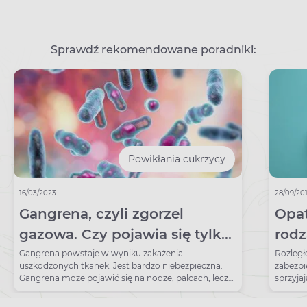
Sprawdź rekomendowane poradniki:
Powikłania cukrzycy
16/03/2023
28/09/20
Gangrena, czyli zgorzel
Opat
gazowa. Czy pojawia się tylko
rodz
na nodze?
Gangrena powstaje w wyniku zakażenia
Rozległ
uszkodzonych tkanek. Jest bardzo niebezpieczna.
zabezpi
Gangrena może pojawić się na nodze, palcach, lecz
sprzyja
także wewnątrz ciała.