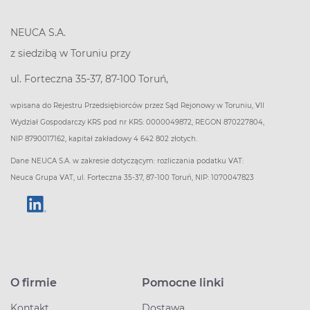
NEUCA S.A.
z siedzibą w Toruniu przy
ul. Forteczna 35-37, 87-100 Toruń,
wpisana do Rejestru Przedsiębiorców przez Sąd Rejonowy w Toruniu, VII
Wydział Gospodarczy KRS pod nr KRS: 0000049872, REGON 870227804,
NIP 8790017162, kapitał zakładowy 4 642 802 złotych.
Dane NEUCA S.A. w zakresie dotyczącym: rozliczania podatku VAT:
Neuca Grupa VAT, ul. Forteczna 35-37, 87-100 Toruń, NIP: 1070047823
O firmie
Pomocne linki
Kontakt
Dostawa