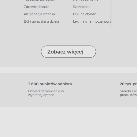
Zdrowie dziecka
Szczepionki
Pielęgnacja dziecka
Leki na otyłość
Ból i gorączka u dzieci
Leki na dnę moczanową
Zobacz więcej
2 600 punktów odbioru
20 tys. 
Odbierz zamówienie w
Szeroki as
wybranej aptece
produktów