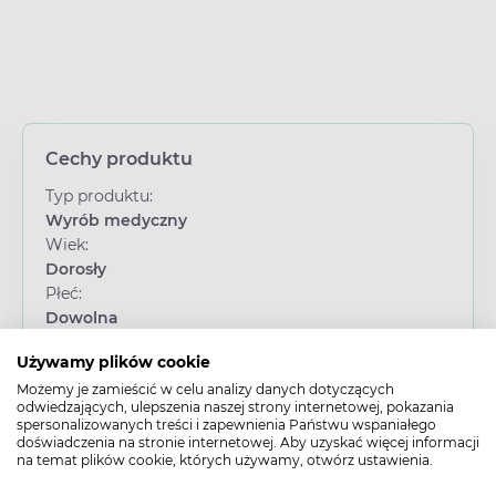
Cechy produktu
Typ produktu:
Wyrób medyczny
Wiek:
Dorosły
Płeć:
Dowolna
Działanie/właściwości:
Używamy plików cookie
Gojące
/
Ochronne
/
Wspierające
Możemy je zamieścić w celu analizy danych dotyczących
Problem:
odwiedzających, ulepszenia naszej strony internetowej, pokazania
Bakterie
/
Infekcja
/
Infekcja bakteryjna
/
spersonalizowanych treści i zapewnienia Państwu wspaniałego
Odleżyny
/
Rana skóry
/
Wrzody
doświadczenia na stronie internetowej. Aby uzyskać więcej informacji
na temat plików cookie, których używamy, otwórz ustawienia.
Specyfika:
Hipoalergiczne