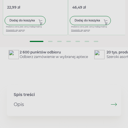
22,99 zł
46,49 zł
Dodaj do koszyka
Dodaj do koszyka
Podana cena jest ceną maksymalną
Podana cena jest ceną maksymalną
Dowiedz się więcej
Dowiedz się więcej
2 600 punktów odbioru
20 tys. pro
Odbierz zamówienie w wybranej aptece
Szeroki aso
Spis treści
Opis