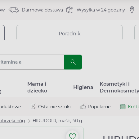
ów
Darmowa dostawa
Wysyłka w 24 godziny
Poradnik
a
Mama i
Kosmetyki i
Higiena
ę
dziecko
Dermokosmety
roduktowe
Ostatnie sztuki
Popularne
Krótk
 obrzęki nóg
HIRUDOID, maść, 40 g