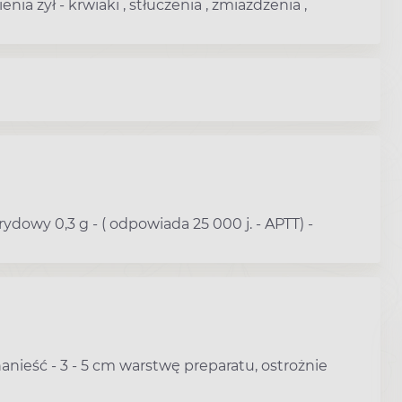
a żył - krwiaki , stłuczenia , zmiażdżenia ,
rydowy 0,3 g - ( odpowiada 25 000 j. - APTT) -
anieść - 3 - 5 cm warstwę preparatu, ostrożnie