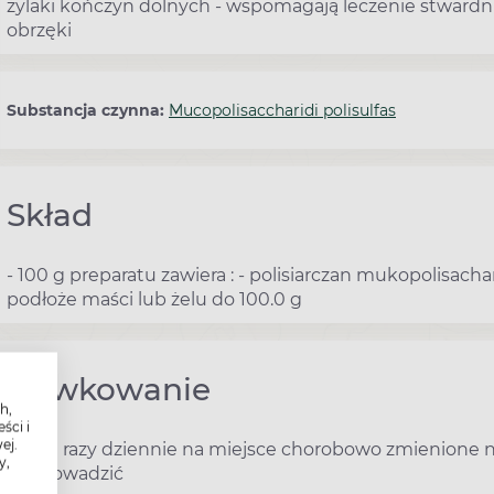
żylaki kończyn dolnych - wspomagają leczenie stwardnieni
obrzęki
Substancja czynna:
Mucopolisaccharidi polisulfas
Skład
- 100 g preparatu zawiera : - polisiarczan mukopolisacha
podłoże maści lub żelu do 100.0 g
Dawkowanie
h,
ści i
ej.
- kilka razy dziennie na miejsce chorobowo zmienione n
y,
rozprowadzić