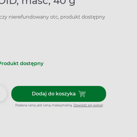
ID, maść, 40 g
iczy nierefundowany otc, produkt dostępny
Produkt dostępny
+
Dodaj do koszyka
Dodaj do koszyka HIRUDOID, m
Podana cena jest ceną maksymalną.
Dowiedz się więcej