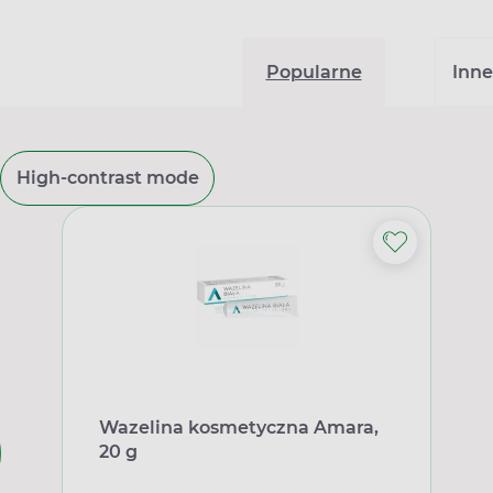
Popularne
Inne
High-contrast mode
Wazelina kosmetyczna Amara,
20 g