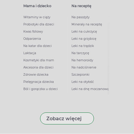
Mama i dziecko
Na receptę
Witaminy w ciąży
Na pasożyty
Probiotyki dla dzieci
Minerały na receptę
Kwas foliowy
Leki na cukrzycę
Odparzenia
Leki na grzybicę
Na katar dla dzieci
Leki na trądzik
Laktacja
Na tarczycę
Kosmetyki dla mam
Na hemoroidy
Akcesoria dla dzieci
Na nadciśnienie
Zdrowie dziecka
Szczepionki
Pielęgnacja dziecka
Leki na otyłość
Ból i gorączka u dzieci
Leki na dnę moczanową
Zobacz więcej