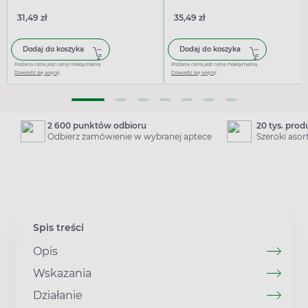
31,49 zł
35,49 zł
Dodaj do koszyka
Dodaj do koszyka
Podana cena jest ceną maksymalną
Podana cena jest ceną maksymalną
Dowiedz się więcej
Dowiedz się więcej
2 600 punktów odbioru
20 tys. pro
Odbierz zamówienie w wybranej aptece
Szeroki aso
Spis treści
Opis
Wskazania
Działanie