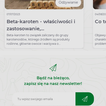
Odżywianie
07/07/2023
04/08/20
Beta-karoten - właściwości i
Co t
zastosowanie,
przedawkowanie. Źródła beta-
Beta-karoten to związek zaliczany do grupy
Objawy 
karotenoidów, którego źródłem są produkty
charakt
karotenu
roślinne, głównie owoce i warzywa o
proble
pomarańczowym zabarwieniu.
badanie
Bądź na bieżąco,
zapisz się na nasz newsletter!
Zapisz