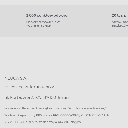
2 600 punktów odbioru
20 tys. 
Odbierz zamówienie w
Szeroki as
wybranej aptece
produktów
NEUCA S.A.
z siedzibą w Toruniu przy
ul. Forteczna 35-37, 87-100 Toruń,
wpisana do Rejestru Przedsiębiorców przez Sąd Rejonowy w Toruniu, VII
Wydział Gospodarczy KRS pod nr KRS: 0000049872, REGON 870227804,
NIP 8790017162, kapitał zakładowy 4 642 802 złotych.