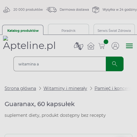
20 000 produktów
Darmowa dostawa
Wysyłka w 24 godziny
Katalog produktów
Poradnik
Serwis Świat Zdrowia
sztuk
Strona główna
Witaminy i minerały
Pamięć i koncentra
Guaranax, 60 kapsułek
suplement diety, produkt dostępny bez recepty