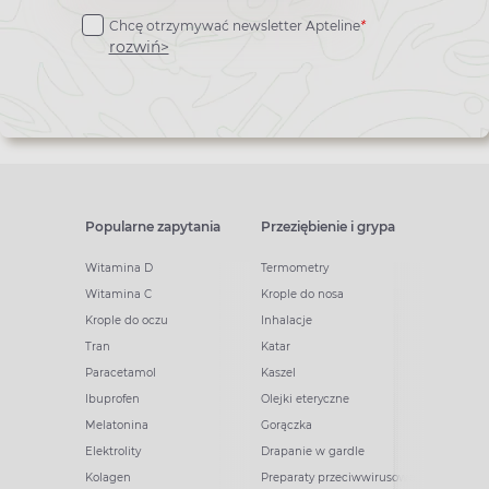
do
Chcę otrzymywać newsletter Apteline
*
newslettera
rozwiń>
Popularne zapytania
Przeziębienie i grypa
Witamina D
Termometry
Witamina C
Krople do nosa
Krople do oczu
Inhalacje
Tran
Katar
Paracetamol
Kaszel
Ibuprofen
Olejki eteryczne
Melatonina
Gorączka
Elektrolity
Drapanie w gardle
Kolagen
Preparaty przeciwwirusowe