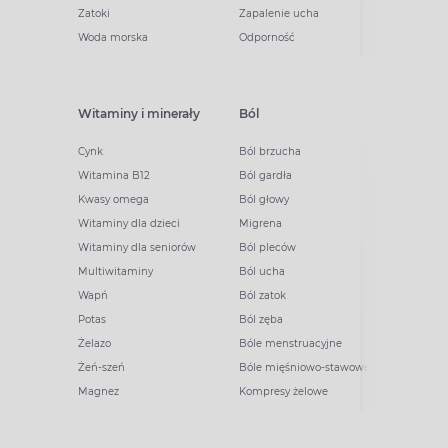
Zatoki
Zapalenie ucha
Woda morska
Odporność
Witaminy i minerały
Ból
Cynk
Ból brzucha
Witamina B12
Ból gardła
Kwasy omega
Ból głowy
Witaminy dla dzieci
Migrena
Witaminy dla seniorów
Ból pleców
Multiwitaminy
Ból ucha
Wapń
Ból zatok
Potas
Ból zęba
Żelazo
Bóle menstruacyjne
Żeń-szeń
Bóle mięśniowo-stawowe
Magnez
Kompresy żelowe