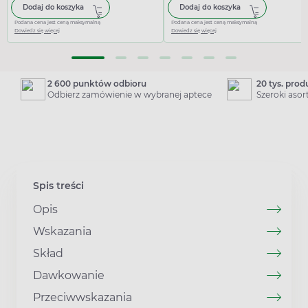
Dodaj do koszyka
Dodaj do koszyka
Podana cena jest ceną maksymalną
Podana cena jest ceną maksymalną
Dowiedz się więcej
Dowiedz się więcej
2 600 punktów odbioru
20 tys. pro
Odbierz zamówienie w wybranej aptece
Szeroki aso
Spis treści
Opis
Wskazania
Skład
Dawkowanie
Przeciwwskazania