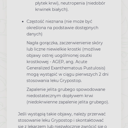
płytek krwi), neutropenia (niedobór
krwinek białych).
Częstość nieznana (nie może być
określona na podstawie dostępnych
danych)
Nagła gorączka, zaczerwienienie skóry
lub liczne niewielkie krostki (możliwe
objawy ostrej uogólnionej osutki
krostkowej - AGEP, ang. Acute
Generalized Exanthematous Pustulosis)
mogą wystąpić w ciągu pierwszych 2 dni
stosowania leku Grypostop.
Zapalenie jelita grubego spowodowane
niedostatecznym dopływem krwi
(niedokrwienne zapalenie jelita grubego).
Jeśli wystąpią takie objawy, należy przerwać
stosowanie leku Grypostop i skontaktować
się z lekarzem lub niezwłocznie zwrócić się o