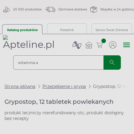
20 000 produktów
Darmowa dostawa
Wysyłka w 24 godziny
Katalog produktów
Poradnik
Serwis Świat Zdrowia
sztuk
Strona główna
Przeziębienie i grypa
Grypostop, 12 tabl
Grypostop, 12 tabletek powlekanych
produkt leczniczy nierefundowany otc, produkt dostępny
bez recepty