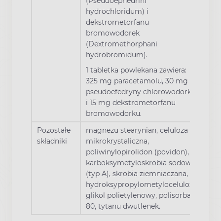
(Pseudoephedrini
hydrochloridum) i
dekstrometorfanu
bromowodorek
(Dextromethorphani
hydrobromidum).
1 tabletka powlekana zawiera:
325 mg paracetamolu, 30 mg
pseudoefedryny chlorowodorku
i 15 mg dekstrometorfanu
bromowodorku.
Pozostałe
magnezu stearynian, celuloza
składniki
mikrokrystaliczna,
poliwinylopirolidon (povidon),
karboksymetyloskrobia sodowa
(typ A), skrobia ziemniaczana,
hydroksypropylometyloceluloza,
glikol polietylenowy, polisorbat
80, tytanu dwutlenek.