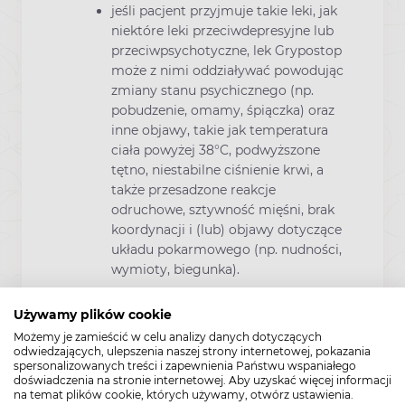
jeśli pacjent przyjmuje takie leki, jak
niektóre leki przeciwdepresyjne lub
przeciwpsychotyczne, lek Grypostop
może z nimi oddziaływać powodując
zmiany stanu psychicznego (np.
pobudzenie, omamy, śpiączka) oraz
inne objawy, takie jak temperatura
ciała powyżej 38°C, podwyższone
tętno, niestabilne ciśnienie krwi, a
także przesadzone reakcje
odruchowe, sztywność mięśni, brak
koordynacji i (lub) objawy dotyczące
układu pokarmowego (np. nudności,
wymioty, biegunka).
Nie należy stosować bez porozumienia z
Używamy plików cookie
lekarzem, jeśli wystąpią trudności w
Możemy je zamieścić w celu analizy danych dotyczących
oddychaniu
odwiedzających, ulepszenia naszej strony internetowej, pokazania
spersonalizowanych treści i zapewnienia Państwu wspaniałego
Podczas stosowania leku Grypostop
doświadczenia na stronie internetowej. Aby uzyskać więcej informacji
może wystąpić nagły ból brzucha lub
na temat plików cookie, których używamy, otwórz ustawienia.