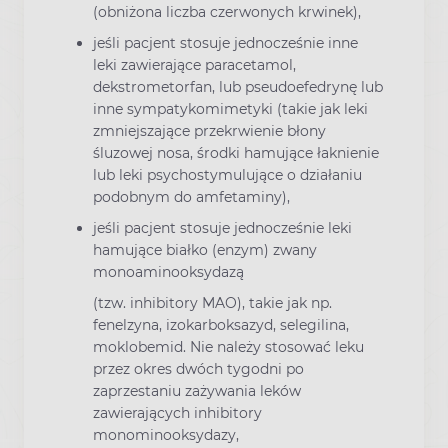
(obniżona liczba czerwonych krwinek),
jeśli pacjent stosuje jednocześnie inne
leki zawierające paracetamol,
dekstrometorfan, lub pseudoefedrynę lub
inne sympatykomimetyki (takie jak leki
zmniejszające przekrwienie błony
śluzowej nosa, środki hamujące łaknienie
lub leki psychostymulujące o działaniu
podobnym do amfetaminy),
jeśli pacjent stosuje jednocześnie leki
hamujące białko (enzym) zwany
monoaminooksydazą
(tzw. inhibitory MAO), takie jak np.
fenelzyna, izokarboksazyd, selegilina,
moklobemid. Nie należy stosować leku
przez okres dwóch tygodni po
zaprzestaniu zażywania leków
zawierających inhibitory
monominooksydazy,