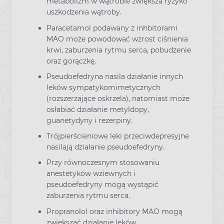
metabolizm w wątrobie zwiększa ryzyko
uszkodzenia wątroby.
Paracetamol podawany z inhbitorami
MAO może powodować wzrost ciśnienia
krwi, zaburzenia rytmu serca, pobudzenie
oraz gorączkę.
Pseudoefedryna nasila działanie innych
leków sympatykomimetycznych
(rozszerzające oskrzela), natomiast może
osłabiać działanie metyldopy,
guanetydyny i rezerpiny.
Trójpierścieniowe leki przeciwdepresyjne
nasilają działanie pseudoefedryny.
Przy równoczesnym stosowaniu
anestetyków wziewnych i
pseudoefedryny mogą wystąpić
zaburzenia rytmu serca.
Propranolol oraz inhibitory MAO mogą
zwiększać działanie leków