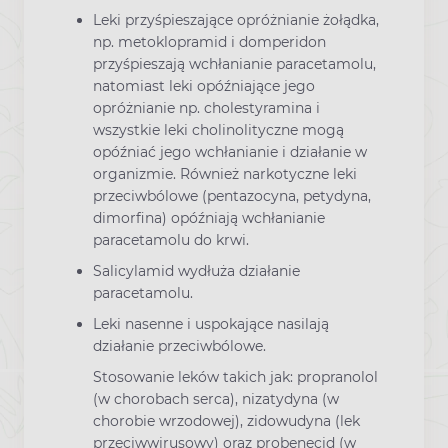
Leki przyśpieszające opróżnianie żołądka,
np. metoklopramid i domperidon
przyśpieszają wchłanianie paracetamolu,
natomiast leki opóźniające jego
opróżnianie np. cholestyramina i
wszystkie leki cholinolityczne mogą
opóźniać jego wchłanianie i działanie w
organizmie. Również narkotyczne leki
przeciwbólowe (pentazocyna, petydyna,
dimorfina) opóźniają wchłanianie
paracetamolu do krwi.
Salicylamid wydłuża działanie
paracetamolu.
Leki nasenne i uspokające nasilają
działanie przeciwbólowe.
Stosowanie leków takich jak: propranolol
(w chorobach serca), nizatydyna (w
chorobie wrzodowej), zidowudyna (lek
przeciwwirusowy) oraz probenecid (w