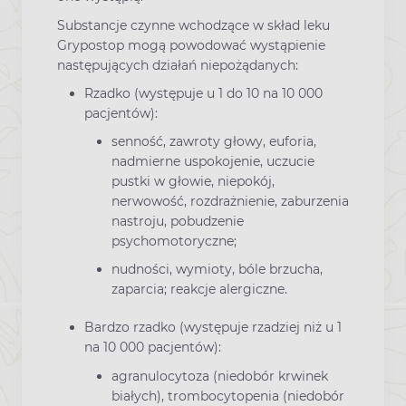
Substancje czynne wchodzące w skład leku
Grypostop mogą powodować wystąpienie
następujących działań niepożądanych:
Rzadko (występuje u 1 do 10 na 10 000
pacjentów):
senność, zawroty głowy, euforia,
nadmierne uspokojenie, uczucie
pustki w głowie, niepokój,
nerwowość, rozdrażnienie, zaburzenia
nastroju, pobudzenie
psychomotoryczne;
nudności, wymioty, bóle brzucha,
zaparcia; reakcje alergiczne.
Bardzo rzadko (występuje rzadziej niż u 1
na 10 000 pacjentów):
agranulocytoza (niedobór krwinek
białych), trombocytopenia (niedobór