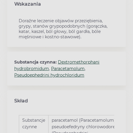
Wskazania
Doraźne leczenie objawów przeziębienia,
grypy, stanów grypopodobnych (gorączka,
katar, kaszel, ból głowy, ból gardła, bóle
mięśniowe i kostno-stawowe).
Substancja czynna:
Dextromethorphani
hydrobromidum
,
Paracetamolum
,
Pseudoephedrini hydrochloridum
Skład
Substancje
paracetamol (Paracetamolum),
czynne
pseudoefedryny chlorowodorek