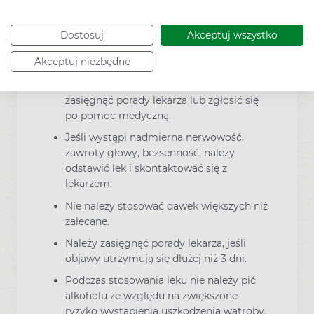
krwawienie z odbytu w wyniku stanu
zapalnego jelita grubego (niedokrwienne
Dostosuj
Akceptuj wszystko
zapalenia jelita grubego). Jeśli wystąpią
takie objawy dotyczące przewodu
Akceptuj niezbędne
pokarmowego, należy przerwać
stosowanie leku Grypostop i niezwłocznie
zasięgnąć porady lekarza lub zgłosić się
po pomoc medyczną.
Jeśli wystąpi nadmierna nerwowość,
zawroty głowy, bezsenność, należy
odstawić lek i skontaktować się z
lekarzem.
Nie należy stosować dawek większych niż
zalecane.
Należy zasięgnąć porady lekarza, jeśli
objawy utrzymują się dłużej niż 3 dni.
Podczas stosowania leku nie należy pić
alkoholu ze względu na zwiększone
ryzyko wystąpienia uszkodzenia wątroby.