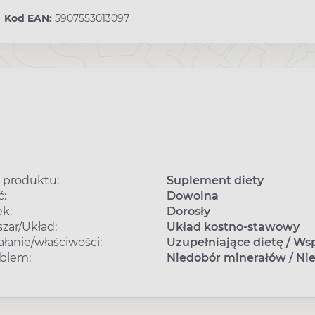
Kod EAN:
5907553013097
 produktu:
Suplement diety
ć:
Dowolna
k:
Dorosły
zar/Układ:
Układ kostno-stawowy
ałanie/właściwości:
Uzupełniające dietę
/
Wsp
blem:
Niedobór minerałów
/
Ni