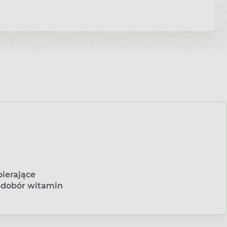
ierające
edobór witamin