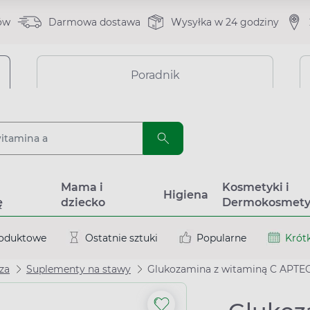
ów
Darmowa dostawa
Wysyłka w 24 godziny
Poradnik
a
Mama i
Kosmetyki i
Higiena
ę
dziecko
Dermokosmety
roduktowe
Ostatnie sztuki
Popularne
Krótk
za
Suplementy na stawy
Glukozamina z witaminą C APTEO