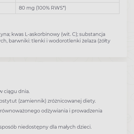
80 mg (100% RWS*)
tyna; kwas L-askorbinowy (wit. C); substancja
 barwniki: tlenki i wodorotlenki żelaza (żółty
w ciągu dnia.
stytut (zamiennik) zróżnicowanej diety.
zrównoważonego odżywiania i prowadzenia
osób niedostępny dla małych dzieci.