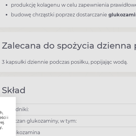
produkcję kolagenu w celu zapewnienia prawidłowe
budowę chrząstki poprzez dostarczanie
glukozami
Zalecana do spożycia dzienna 
3 kapsułki dziennie podczas posiłku, popijając wodą.
Skład
Składniki:
h,
ści i
Siarczan glukozaminy, w tym:
ej.
y,
- glukozamina