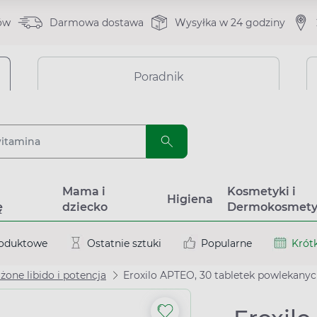
ów
Darmowa dostawa
Wysyłka w 24 godziny
Poradnik
a
Mama i
Kosmetyki i
Higiena
ę
dziecko
Dermokosmety
roduktowe
Ostatnie sztuki
Popularne
Krótk
żone libido i potencja
Eroxilo APTEO, 30 tabletek powlekany