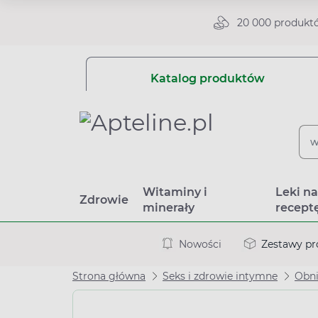
20 000 produkt
Katalog produktów
Witaminy i
Leki n
Zdrowie
minerały
recept
Nowości
Zestawy p
Strona główna
Seks i zdrowie intymne
Obni