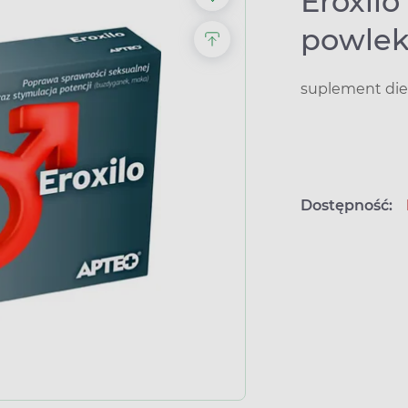
Eroxilo
powle
suplement die
Dostępność: