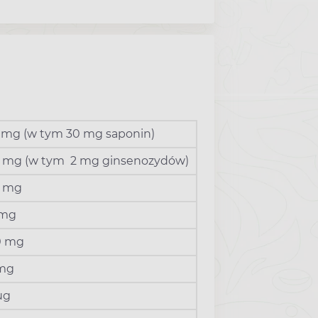
 mg (w tym 30 mg saponin)
 mg (w tym 2 mg ginsenozydów)
0 mg
 mg
0 mg
 mg
µg