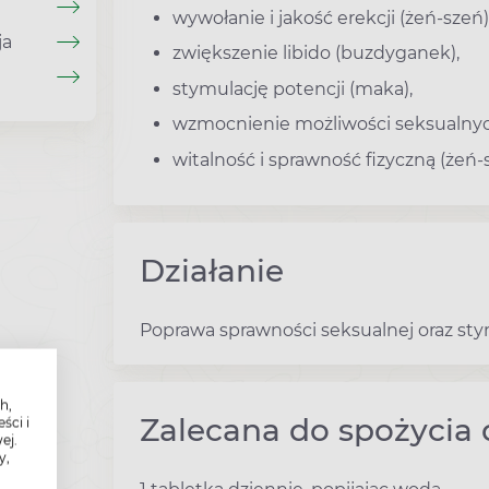
wywołanie i jakość erekcji (żeń-szeń)
ja
zwiększenie libido (buzdyganek),
stymulację potencji (maka),
wzmocnienie możliwości seksualnych
witalność i sprawność fizyczną (żeń-
Działanie
Poprawa sprawności seksualnej oraz stym
h,
Zalecana do spożycia 
ści i
ej.
y,