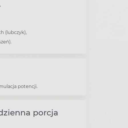
,
 (lubczyk),
szeń).
ulacja potencji.
dzienna porcja