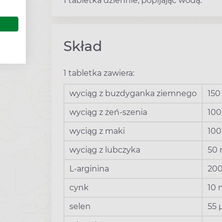
1 tabletka dziennie, popijając wodą.
Skład
1 tabletka zawiera:
wyciąg z buzdyganka ziemnego
150
wyciąg z żeń-szenia
100
wyciąg z maki
10
wyciąg z lubczyka
50
L-arginina
20
cynk
10
selen
55 