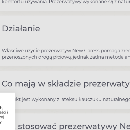
komfortu używania. Prezerwatywy wykonane są z natur
Działanie
Właściwe użycie prezerwatyw New Caress pomaga zredu
przenoszonych drogą płciową, jednak żadna metoda a
Co mają w składzie prezerwat
Produkt jest wykonany z lateksu kauczuku naturalnego
h,
ści i
ej.
y,
Jak stosować prezerwatywy N