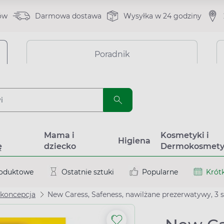
ów
Darmowa dostawa
Wysyłka w 24 godziny
Poradnik
a
Mama i
Kosmetyki i
Higiena
ę
dziecko
Dermokosmety
roduktowe
Ostatnie sztuki
Popularne
Krótk
koncepcja
New Caress, Safeness, nawilżane prezerwatywy, 3 s