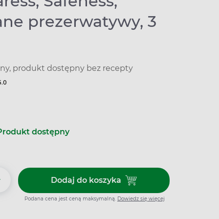
ress, Safeness,
ane prezerwatywy, 3
y, produkt dostępny bez recepty
5.0
Produkt dostępny
+
Dodaj do koszyka
Dodaj do koszyka New Caress, 
Podana cena jest ceną maksymalną.
Dowiedz się więcej