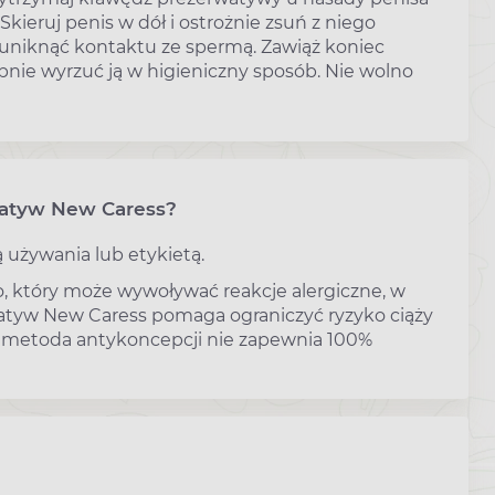
ieruj penis w dół i ostrożnie zsuń z niego
 uniknąć kontaktu ze spermą. Zawiąż koniec
pnie wyrzuć ją w higieniczny sposób. Nie wolno
watyw New Caress?
 używania lub etykietą.
, który może wywoływać reakcje alergiczne, w
watyw New Caress pomaga ograniczyć ryzyko ciąży
a metoda antykoncepcji nie zapewnia 100%