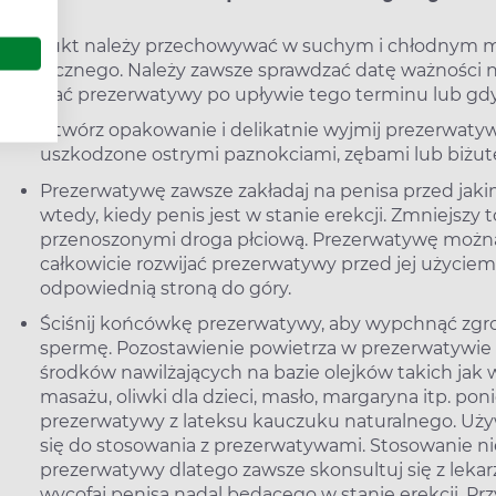
Produkt należy przechowywać w suchym i chłodnym mie
słonecznego. Należy zawsze sprawdzać datę ważności 
używać prezerwatywy po upływie tego terminu lub gdy
Otwórz opakowanie i delikatnie wyjmij prezerwaty
uszkodzone ostrymi paznokciami, zębami lub biżute
Prezerwatywę zawsze zakładaj na penisa przed jak
wtedy, kiedy penis jest w stanie erekcji. Zmniejszy 
przenoszonymi droga płciową. Prezerwatywę można 
całkowicie rozwijać prezerwatywy przed jej użycie
odpowiednią stroną do góry.
Ściśnij końcówkę prezerwatywy, aby wypchnąć zgro
spermę. Pozostawienie powietrza w prezerwatywie m
środków nawilżających na bazie olejków takich jak w
masażu, oliwki dla dzieci, masło, margaryna itp. pon
prezerwatywy z lateksu kauczuku naturalnego. Uży
się do stosowania z prezerwatywami. Stosowanie
prezerwatywy dlatego zawsze skonsultuj się z lek
wycofaj penisa nadal będącego w stanie erekcji. P