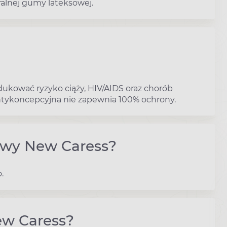
alnej gumy lateksowej.
kować ryzyko ciąży, HIV/AIDS oraz chorób
ntykoncepcyjna nie zapewnia 100% ochrony.
ywy New Caress?
.
ew Caress?