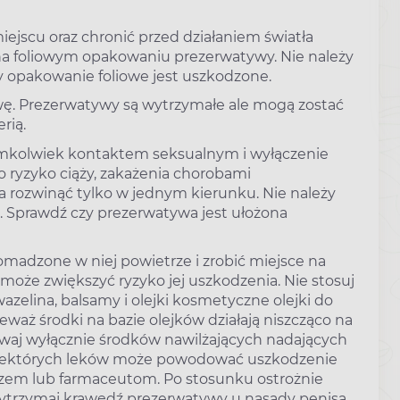
jscu oraz chronić przed działaniem światła
na foliowym opakowaniu prezerwatywy. Nie należy
 opakowanie foliowe jest uszkodzone.
wę. Prezerwatywy są wytrzymałe ale mogą zostać
rią.
imkolwiek kontaktem seksualnym i wyłączenie
to ryzyko ciąży, zakażenia chorobami
rozwinąć tylko w jednym kierunku. Nie należy
m. Sprawdź czy prezerwatywa jest ułożona
madzone w niej powietrze i zrobić miejsce na
oże zwiększyć ryzyko jej uszkodzenia. Nie stosuj
azelina, balsamy i olejki kosmetyczne olejki do
ieważ środki na bazie olejków działają niszcząco na
waj wyłącznie środków nawilżających nadających
 niektórych leków może powodować uszkodzenie
arzem lub farmaceutom. Po stosunku ostrożnie
rzytrzymaj krawędź prezerwatywy u nasady penisa