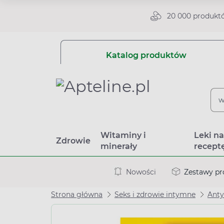
20 000 produkt
Katalog produktów
Witaminy i
Leki n
Zdrowie
minerały
recept
Nowości
Zestawy p
Strona główna
Seks i zdrowie intymne
Anty