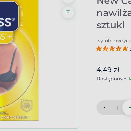
New Ca
nawilż
sztuki
wyrób medyczn
4,49 zł
Dostępność:
-