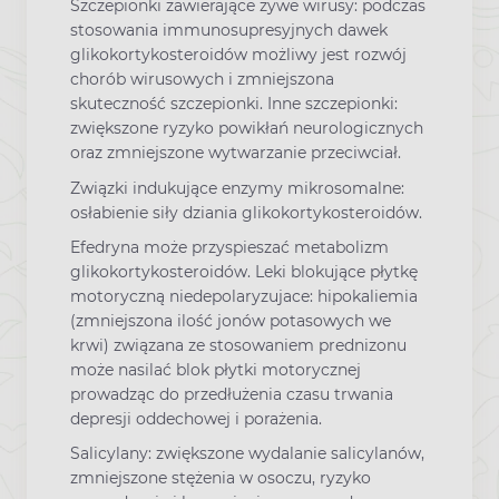
Szczepionki zawierające żywe wirusy: podczas
stosowania immunosupresyjnych dawek
glikokortykosteroidów możliwy jest rozwój
chorób wirusowych i zmniejszona
skuteczność szczepionki. Inne szczepionki:
zwiększone ryzyko powikłań neurologicznych
oraz zmniejszone wytwarzanie przeciwciał.
Związki indukujące enzymy mikrosomalne:
osłabienie siły dziania glikokortykosteroidów.
Efedryna może przyspieszać metabolizm
glikokortykosteroidów. Leki blokujące płytkę
motoryczną niedepolaryzujace: hipokaliemia
(zmniejszona ilość jonów potasowych we
krwi) związana ze stosowaniem prednizonu
może nasilać blok płytki motorycznej
prowadząc do przedłużenia czasu trwania
depresji oddechowej i porażenia.
Salicylany: zwiększone wydalanie salicylanów,
zmniejszone stężenia w osoczu, ryzyko