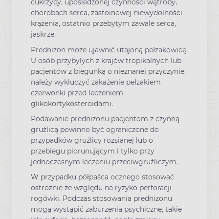
cukrzycy, upośledzonej czynności wątroby,
chorobach serca, zastoinowej niewydolności
krążenia, ostatnio przebytym zawale serca,
jaskrze.
Prednizon może ujawnić utajoną pełzakowicę.
U osób przybyłych z krajów tropikalnych lub
pacjentów z biegunką o nieznanej przyczynie,
należy wykluczyć zakażenie pełzakiem
czerwonki przed leczeniem
glikokortykosteroidami.
Podawanie prednizonu pacjentom z czynną
gruźlicą powinno być ograniczone do
przypadków gruźlicy rozsianej lub o
przebiegu piorunującym i tylko przy
jednoczesnym leczeniu przeciwgruźliczym.
W przypadku półpaśca ocznego stosować
ostrożnie ze względu na ryzyko perforacji
rogówki. Podczas stosowania prednizonu
mogą wystąpić zaburzenia psychiczne, takie