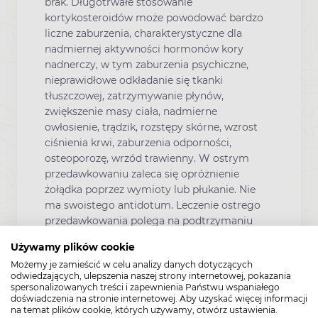
brak. Długotrwałe stosowanie
kortykosteroidów może powodować bardzo
liczne zaburzenia, charakterystyczne dla
nadmiernej aktywności hormonów kory
nadnerczy, w tym zaburzenia psychiczne,
nieprawidłowe odkładanie się tkanki
tłuszczowej, zatrzymywanie płynów,
zwiększenie masy ciała, nadmierne
owłosienie, trądzik, rozstępy skórne, wzrost
ciśnienia krwi, zaburzenia odporności,
osteoporozę, wrzód trawienny. W ostrym
przedawkowaniu zaleca się opróżnienie
żołądka poprzez wymioty lub płukanie. Nie
ma swoistego antidotum. Leczenie ostrego
przedawkowania polega na podtrzymaniu
czynności życiowych.
W razie przyjęcia
Używamy plików cookie
większej niż zalecana dawki leku należy
Możemy je zamieścić w celu analizy danych dotyczących
niezwłocznie zwrócić się do lekarza lub
odwiedzających, ulepszenia naszej strony internetowej, pokazania
farmaceuty.
spersonalizowanych treści i zapewnienia Państwu wspaniałego
doświadczenia na stronie internetowej. Aby uzyskać więcej informacji
Pominięcie przyjmowania leku Encorton
na temat plików cookie, których używamy, otwórz ustawienia.