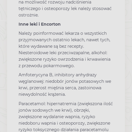
na możliwość rozwoju nadciśnienia
tętniczego i osteoporozy lek należy stosować
ostrożnie.
Inne leki i Encorton
Należy poinformować lekarza o wszystkich
przyjmowanych ostatnio lekach, nawet tych,
które wydawane są bez recepty.
Niesteroidowe leki przeciwzapalne, alkohol:
zwiększone ryzyko owrzodzenia i krwawienia
z przewodu pokarmowego.
Amfoterycyna B, inhibitory anhydrazy
węglanowej: niedobór jonów potasowych we
krwi, przerost mięśnia serca, zastoinowa
niewydolność krążenia.
Paracetamol: hipernatremia (zwiększona ilość
jonów sodowych we krwi), obrzęki,
zwiększone wydalanie wapnia, ryzyko
niedoboru wapnia i osteoporozy, zwiększone
ryzyko toksycznego działania paracetamolu