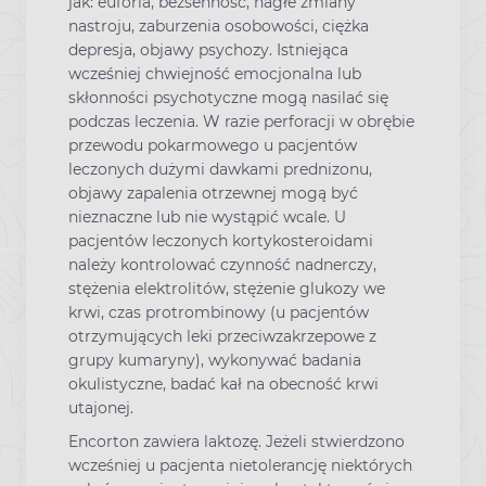
jak: euforia, bezsenność, nagłe zmiany
nastroju, zaburzenia osobowości, ciężka
depresja, objawy psychozy. Istniejąca
wcześniej chwiejność emocjonalna lub
skłonności psychotyczne mogą nasilać się
podczas leczenia. W razie perforacji w obrębie
przewodu pokarmowego u pacjentów
leczonych dużymi dawkami prednizonu,
objawy zapalenia otrzewnej mogą być
nieznaczne lub nie wystąpić wcale. U
pacjentów leczonych kortykosteroidami
należy kontrolować czynność nadnerczy,
stężenia elektrolitów, stężenie glukozy we
krwi, czas protrombinowy (u pacjentów
otrzymujących leki przeciwzakrzepowe z
grupy kumaryny), wykonywać badania
okulistyczne, badać kał na obecność krwi
utajonej.
Encorton zawiera laktozę. Jeżeli stwierdzono
wcześniej u pacjenta nietolerancję niektórych