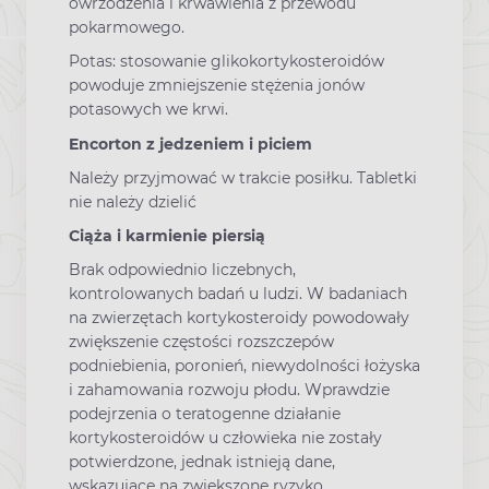
owrzodzenia i krwawienia z przewodu
pokarmowego.
Potas: stosowanie glikokortykosteroidów
powoduje zmniejszenie stężenia jonów
potasowych we krwi.
Encorton z jedzeniem i piciem
Należy przyjmować w trakcie posiłku. Tabletki
nie należy dzielić
Ciąża i karmienie piersią
Brak odpowiednio liczebnych,
kontrolowanych badań u ludzi. W badaniach
na zwierzętach kortykosteroidy powodowały
zwiększenie częstości rozszczepów
podniebienia, poronień, niewydolności łożyska
i zahamowania rozwoju płodu. Wprawdzie
podejrzenia o teratogenne działanie
kortykosteroidów u człowieka nie zostały
potwierdzone, jednak istnieją dane,
wskazujące na zwiększone ryzyko