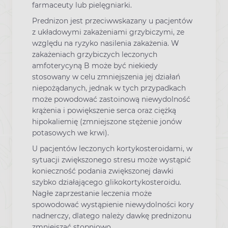
farmaceuty lub pielęgniarki.
Prednizon jest przeciwwskazany u pacjentów
z układowymi zakażeniami grzybiczymi, ze
względu na ryzyko nasilenia zakażenia. W
zakażeniach grzybiczych leczonych
amfoterycyną B może być niekiedy
stosowany w celu zmniejszenia jej działań
niepożądanych, jednak w tych przypadkach
może powodować zastoinową niewydolność
krążenia i powiększenie serca oraz ciężką
hipokaliemię (zmniejszone stężenie jonów
potasowych we krwi).
U pacjentów leczonych kortykosteroidami, w
sytuacji zwiększonego stresu może wystąpić
konieczność podania zwiększonej dawki
szybko działającego glikokortykosteroidu.
Nagłe zaprzestanie leczenia może
spowodować wystąpienie niewydolności kory
nadnerczy, dlatego należy dawkę prednizonu
zmniejszać stopniowo.