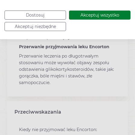
W razie pominięcia dawki należy zażyć lek jak
najszybciej lub, jeśli zbliża się pora dawki
Dostosuj
Akceptuj wszystko
następnej, pominiętą dawkę opuścić. Nie
należy zażywać dwóch dawek na raz. Nie
Akceptuj niezbędne
należy stosować dawki podwójnej w celu
uzupełnienia pominiętej dawki.
Przerwanie przyjmowania leku Encorton
Przerwanie leczenia po długotrwałym
stosowaniu może wywołać objawy zespołu
odstawienia glikokortykosteroidów, takie jak:
gorączka, bóle mięśni i stawów, złe
samopoczucie.
Przeciwwskazania
Kiedy nie przyjmować leku Encorton: