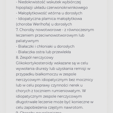
- Niedokrwistość wskutek wybiórczej
hipoplazji układu czerwonokrwinkowego
- Małopłytkowość wtórna u dorosłych
- Idiopatyczna plamica małopłytkowa
(choroba Werlhofa) u dorosłych
7. Choroby nowotworowe - z równoczesnym
leczeniem przeciwnowotworowym lub
paliatywnym
- Białaczki i chłoniaki u dorosłych
- Białaczka ostra lub przewlekła
8. Zespół nerczycowy
Glikokortykosteroidy wskazane są w celu
wywołania diurezy lub uzyskania remisji w
przypadku białkomoczu w zespole
nerczycowym idiopatycznym bez mocznicy
lub w celu poprawy czynności nerek u
chorych z toczniem rumieniowatym. W
idiopatycznym zespole nerczycowym
długotrwałe leczenie może być konieczne w
celu zapobieżenia częstym nawrotom.
9. Choroby neurologiczne