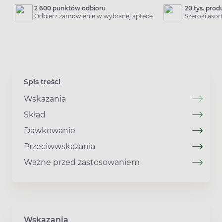
2 600 punktów odbioru
20 tys. pro
Odbierz zamówienie w wybranej aptece
Szeroki aso
Spis treści
Wskazania
Skład
Dawkowanie
Przeciwwskazania
Ważne przed zastosowaniem
Wskazania