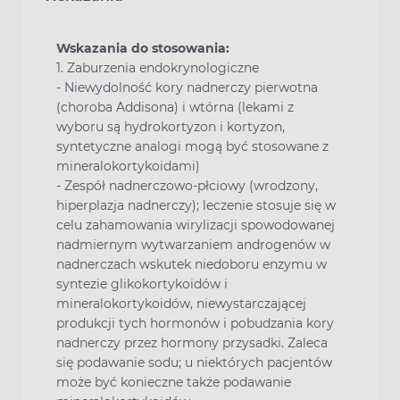
W
skazania do stosowania:
1. Zaburzenia endokrynologiczne
- Niewydolność kory nadnerczy pierwotna
(choroba Addisona) i wtórna (lekami z
wyboru są hydrokortyzon i kortyzon,
syntetyczne analogi mogą być stosowane z
mineralokortykoidami)
- Zespół nadnerczowo-płciowy (wrodzony,
hiperplazja nadnerczy); leczenie stosuje się w
celu zahamowania wirylizacji spowodowanej
nadmiernym wytwarzaniem androgenów w
nadnerczach wskutek niedoboru enzymu w
syntezie glikokortykoidów i
mineralokortykoidów, niewystarczającej
produkcji tych hormonów i pobudzania kory
nadnerczy przez hormony przysadki. Zaleca
się podawanie sodu; u niektórych pacjentów
może być konieczne także podawanie