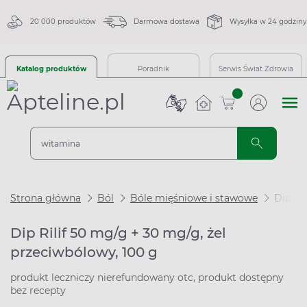
20 000 produktów
Darmowa dostawa
Wysyłka w 24 godziny
Katalog produktów
Poradnik
Serwis Świat Zdrowia
sztuk
Strona główna
Ból
Bóle mięśniowe i stawowe
Dip Ri
Dip Rilif 50 mg/g + 30 mg/g, żel
przeciwbólowy, 100 g
produkt leczniczy nierefundowany otc, produkt dostępny
bez recepty