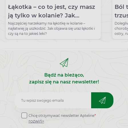
Łąkotka – co to jest, czy masz
Ból 
ją tylko w kolanie? Jak
trzu
rozpoznać uszkodzenie
nieb
Najczęściej narzekamy na łąkotkę w kolanie –
Dolegli
najłatwiej ją uszkodzić. Jak objawia się uraz łąkotki i
choroby
łąkotki?
czy są na to jakieś leki?
ostry, 
lub prz
Bądź na bieżąco,
zapisz się na nasz newsletter!
Zapisz
do
Chcę otrzymywać newsletter Apteline
*
newslettera
rozwiń>