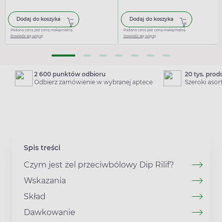
Dodaj do koszyka
Dodaj do koszyka
Podana cena jest ceną maksymalną
Podana cena jest ceną maksymalną
Dowiedz się więcej
Dowiedz się więcej
2 600 punktów odbioru
20 tys. pro
Odbierz zamówienie w wybranej aptece
Szeroki aso
Spis treści
Czym jest żel przeciwbólowy Dip Rilif?
Wskazania
Skład
Dawkowanie