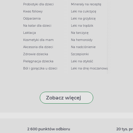
Probiotyki dla dzieci
Minerały na receptę
Kwas foliowy
Leki na cukrzycę
Odparzenia
Leki na grzybicę
Na katar dla dzieci
Leki na trądzik
Laktacja
Na tarczycę
Kosmetyki dla mam
Na hemoroidy
Akcesoria dla dzieci
Na nadciśnienie
Zdrowie dziecka
Szczepionki
Pielęgnacja dziecka
Leki na otyłość
Ból i gorączka u dzieci
Leki na dnę moczanową
Zobacz więcej
2 600 punktów odbioru
20 tys. 