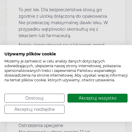
To jest lek. Dla bezpieczeństwa stosuj go
zgodnie z ulotką dołączoną do opakowania.
Nie przekraczaj maksymalnej dawki leku. W
przypadku wątpliwości skonsultuj się z
lekarzem lub farmaceutą.
Należy skonsultować się z lekarzem przed
zastosowaniem leku w przypadku:
Używamy plików cookie
występowania alergii na leki lub kosmetyki,
Możemy je zamieścić w celu analizy danych dotyczących
choroby nerek, jednoczesnego przyjmowania
odwiedzających, ulepszenia naszej strony internetowej, pokazania
kwasu acetylosalicylowego lub innych leków,
spersonalizowanych treści i zapewnienia Państwu wspaniałego
doświadczenia na stronie internetowej. Aby uzyskać więcej informacji
ciąży i karmienia piersią. Nie stosować żelu:
na temat plików cookie, których używamy, otwórz ustawienia.
na błony śluzowe, wargi, nozdrza i okolice
narządów moczowo-płciowych, do oczu i na
skórę w okolicach oczu, na skórę uszkodzoną
Dostosuj
Akceptuj wszystko
lub zmienioną zapalnie. W przypadku
Akceptuj niezbędne
kontaktu z preparatem ww. miejsc należy
przepłukać je dużą ilością czystej wody.
Ostrzeżenia specjalne
Nie stosować u dzieci poniżej 12 lat.