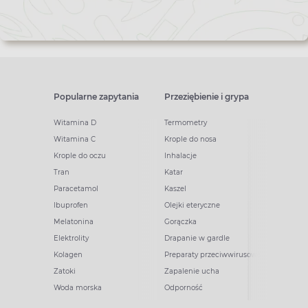
Popularne zapytania
Przeziębienie i grypa
Witamina D
Termometry
Witamina C
Krople do nosa
Krople do oczu
Inhalacje
Tran
Katar
Paracetamol
Kaszel
Ibuprofen
Olejki eteryczne
Melatonina
Gorączka
Elektrolity
Drapanie w gardle
Kolagen
Preparaty przeciwwirusowe
Zatoki
Zapalenie ucha
Woda morska
Odporność