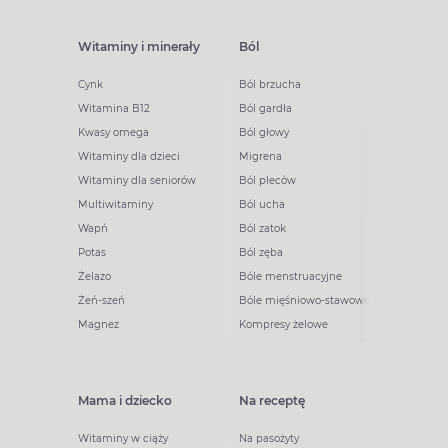
Witaminy i minerały
Ból
Cynk
Ból brzucha
Witamina B12
Ból gardła
Kwasy omega
Ból głowy
Witaminy dla dzieci
Migrena
Witaminy dla seniorów
Ból pleców
Multiwitaminy
Ból ucha
Wapń
Ból zatok
Potas
Ból zęba
Żelazo
Bóle menstruacyjne
Żeń-szeń
Bóle mięśniowo-stawowe
Magnez
Kompresy żelowe
Mama i dziecko
Na receptę
Witaminy w ciąży
Na pasożyty