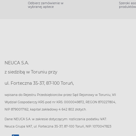
Odbierz zamówienie w
Szeroki as
wybranej aptece
produktów
NEUCA S.A.
z siedzibą w Toruniu przy
ul. Forteczna 35-37, 87-100 Toruń,
wpisana do Rejestru Przedsiębiorców przez Sąd Rejonowy w Toruniu, VII
Wydział Gospodarczy KRS pod nr KRS: 0000049872, REGON 870227804,
NIP 8790017162, kapitał zakładowy 4 642 802 złotych.
Dane NEUCA S.A. w zakresie dotyczącym: rozliczania podatku VAT:
Neuca Grupa VAT, ul. Forteczna 35-37, 87-100 Toruń, NIP: 1070047823