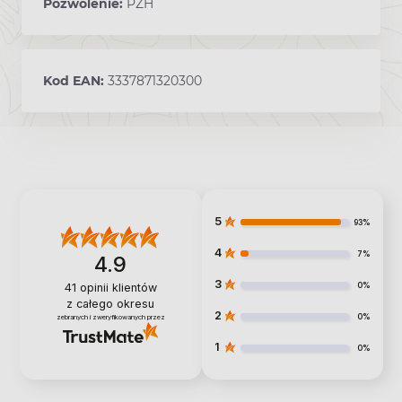
Pozwolenie:
PZH
Kod EAN:
3337871320300
5
93%
4
7%
4.9
3
0%
41
opinii klientów
z całego okresu
2
0%
zebranych i zweryfikowanych przez
1
0%