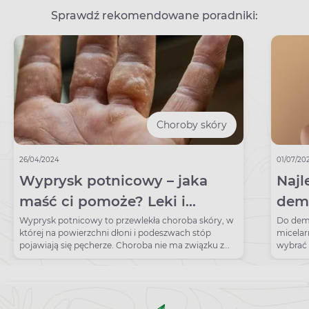
Sprawdź rekomendowane poradniki:
Choroby skóry
26/04/2024
01/07/20
Wyprysk potnicowy – jaka
Najl
maść ci pomoże? Leki i
dema
domowe sposoby
rank
Wyprysk potnicowy to przewlekła choroba skóry, w
Do dem
której na powierzchni dłoni i podeszwach stóp
micelarn
pojawiają się pęcherze. Choroba nie ma związku z
wybrać 
poceniem się.
przez s