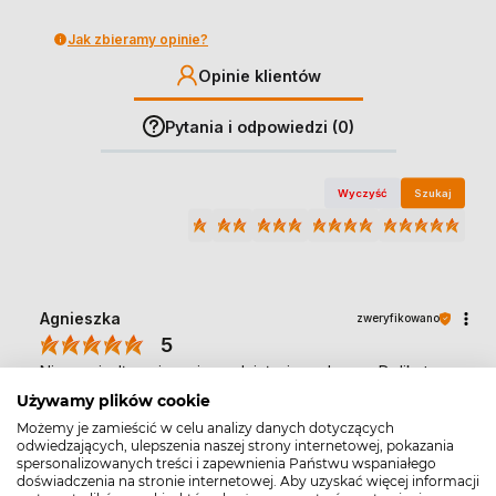
Jak zbieramy opinie?
Opinie klientów
Pytania i odpowiedzi (0)
Wyczyść
Szukaj
Agnieszka
zweryfikowano
5
Nie zawiodłam się na jego działaniu, polecam. Delikatny,
przyjemny zapach, który nie drażni. Kulka rozprowadza
Używamy plików cookie
się gładko i równomiernie.
Możemy je zamieścić w celu analizy danych dotyczących
4/20/2026
odwiedzających, ulepszenia naszej strony internetowej, pokazania
spersonalizowanych treści i zapewnienia Państwu wspaniałego
0
0
doświadczenia na stronie internetowej. Aby uzyskać więcej informacji