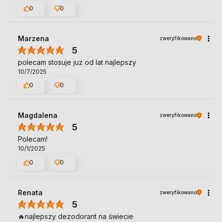
0
0
Marzena
zweryfikowano
5
polecam stosuje juz od lat najlepszy
10/7/2025
0
0
Magdalena
zweryfikowano
5
Polecam!
10/1/2025
0
0
Renata
zweryfikowano
5
🔥najlepszy dezodorant na świecie