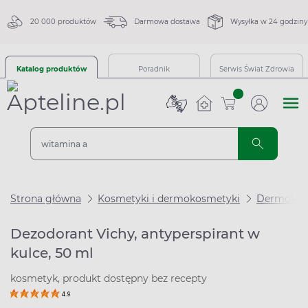
20 000 produktów
Darmowa dostawa
Wysyłka w 24 godziny
Katalog produktów
Poradnik
Serwis Świat Zdrowia
sztuk
Strona główna
Kosmetyki i dermokosmetyki
Dermokos
Dezodorant Vichy, antyperspirant w
kulce, 50 ml
kosmetyk, produkt dostępny bez recepty
4.9