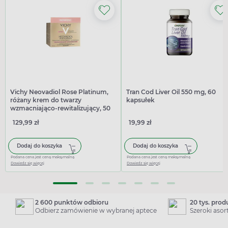
Vichy Neovadiol Rose Platinum,
Tran Cod Liver Oil 550 mg, 60
różany krem do twarzy
kapsułek
wzmacniająco-rewitalizujący, 50
ml
129,99 zł
19,99 zł
Dodaj do koszyka
Dodaj do koszyka
Podana cena jest ceną maksymalną
Podana cena jest ceną maksymalną
Dowiedz się więcej
Dowiedz się więcej
2 600 punktów odbioru
20 tys. pro
Odbierz zamówienie w wybranej aptece
Szeroki aso