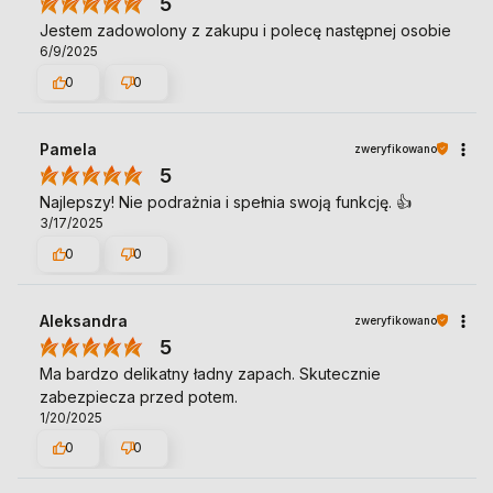
5
Jestem zadowolony z zakupu i polecę następnej osobie
6/9/2025
0
0
Pamela
zweryfikowano
5
Najlepszy! Nie podrażnia i spełnia swoją funkcję. 👍️
3/17/2025
0
0
Aleksandra
zweryfikowano
5
Ma bardzo delikatny ładny zapach. Skutecznie
zabezpiecza przed potem.
1/20/2025
0
0