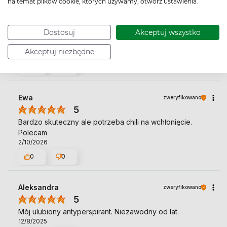
na temat plików cookie, których używamy, otwórz ustawienia.
Marzena
zweryfikowano
5
Dostosuj
Akceptuj wszystko
Super antyspirant,polecam,nie brudzi ubrań 😆
Akceptuj niezbędne
3/28/2026
0
0
Ewa
zweryfikowano
5
Bardzo skuteczny ale potrzeba chili na wchłonięcie.
Polecam
2/10/2026
0
0
Aleksandra
zweryfikowano
5
Mój ulubiony antyperspirant. Niezawodny od lat.
12/8/2025