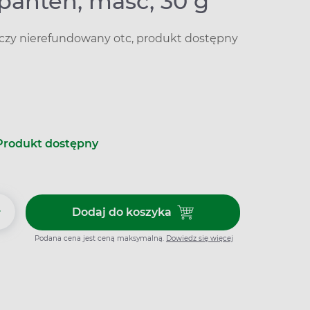
anten, maść, 30 g
iczy nierefundowany otc, produkt dostępny
Produkt dostępny
+
Dodaj do koszyka
Dodaj do koszyka Dermopanten
Podana cena jest ceną maksymalną.
Dowiedz się więcej