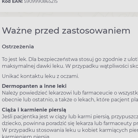
Kod EAN:
5909990865215
Ważne przed zastosowaniem
Ostrzeżenia
To jest lek. Dla bezpieczeństwa stosuj go zgodnie z ul
maksymalnej dawki leku. W przypadku wątpliwości skon
Unikać kontaktu leku z oczami.
Dermopanten a inne leki
Należy powiedzieć lekarzowi lub farmaceucie o wszyst
obecnie lub ostatnio, a także o lekach, które pacjent p
Ciąża i karmienie piersią
Jeśli pacjentka jest w ciąży lub karmi piersią, przypus
dziecko, powinna poradzić się lekarza lub farmaceuty 
W przypadku stosowania leku u kobiet karmiących pie
karmieniem piersią.