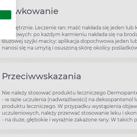
Dawkowanie
Zewnętrznie. Leczenie ran: maść nakłada się jeden lub k
piersiowych: po każdym karmieniu nakłada się na brod
śluzowej szyjki macicy: aplikacja dopochwowa jeden lub
nanosi się na umytą i osuszoną skórę okolicy pośladków
Przeciwwskazania
Nie należy stosować produktu leczniczego Dermopant
- w razie uczulenia (nadwrażliwości) na deksopantenol
produktu leczniczego. W przypadku wystąpienia obja
uczuleniowych, należy przerwać stosowanie leku i skon
- na duże, głębokie i wyraźnie zakażone rany. W takich