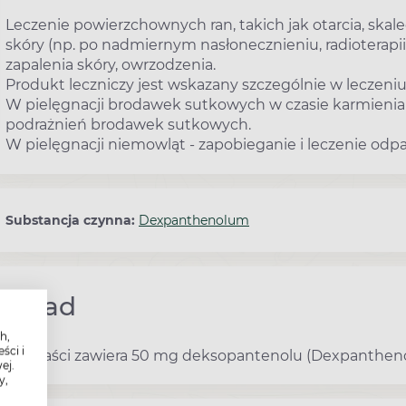
Leczenie powierzchownych ran, takich jak otarcia, skale
skóry (np. po nadmiernym nasłonecznieniu, radioterapii
zapalenia skóry, owrzodzenia.
Produkt leczniczy jest wskazany szczególnie w leczeniu
W pielęgnacji brodawek sutkowych w czasie karmienia pi
podrażnień brodawek sutkowych.
W pielęgnacji niemowląt - zapobieganie i leczenie odpa
Substancja czynna:
Dexpanthenolum
Skład
h,
ści i
1 g maści zawiera 50 mg deksopantenolu (Dexpanthen
ej.
y,