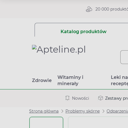
20 000 produkt
Katalog produktów
Witaminy i
Leki n
Zdrowie
minerały
recept
Nowości
Zestawy p
Strona główna
Problemy skórne
Odparzenia