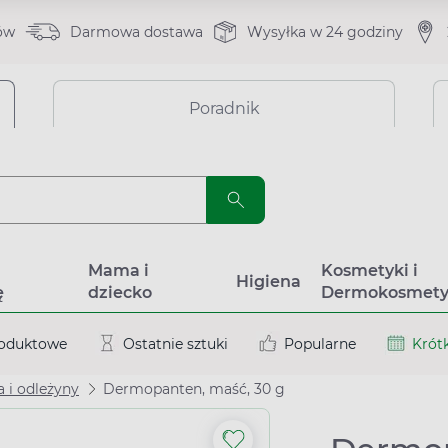
ów
Darmowa dostawa
Wysyłka w 24 godziny
Poradnik
a
Mama i
Kosmetyki i
Higiena
ę
dziecko
Dermokosmety
roduktowe
Ostatnie sztuki
Popularne
Krótk
 i odleżyny
Dermopanten, maść, 30 g