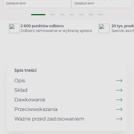
Dowiedz się więcej
Dowiedz się więcej
2 600 punktów odbioru
20 tys. pro
Odbierz zamówienie w wybranej aptece
Szeroki aso
Spis treści
Opis
Skład
Dawkowanie
Przeciwwskazania
Ważne przed zastosowaniem