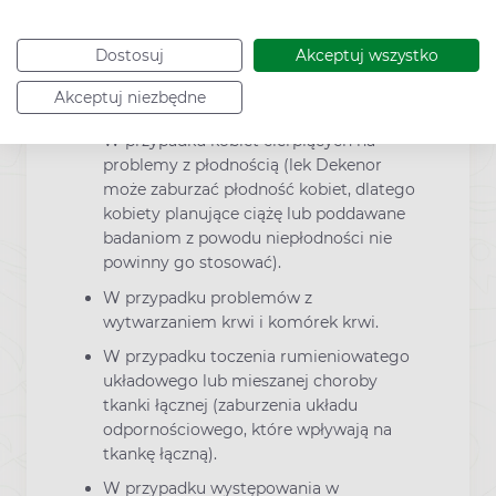
osoby w podeszłym wieku mogą być
bardziej narażone na występowanie
Dostosuj
Akceptuj wszystko
działań niepożądanych. Jeśli jakiekolwiek
wystąpią, należy natychmiast
Akceptuj niezbędne
skonsultować się z lekarzem.
W przypadku kobiet cierpiących na
problemy z płodnością (lek Dekenor
może zaburzać płodność kobiet, dlatego
kobiety planujące ciążę lub poddawane
badaniom z powodu niepłodności nie
powinny go stosować).
W przypadku problemów z
wytwarzaniem krwi i komórek krwi.
W przypadku toczenia rumieniowatego
układowego lub mieszanej choroby
tkanki łącznej (zaburzenia układu
odpornościowego, które wpływają na
tkankę łączną).
W przypadku występowania w