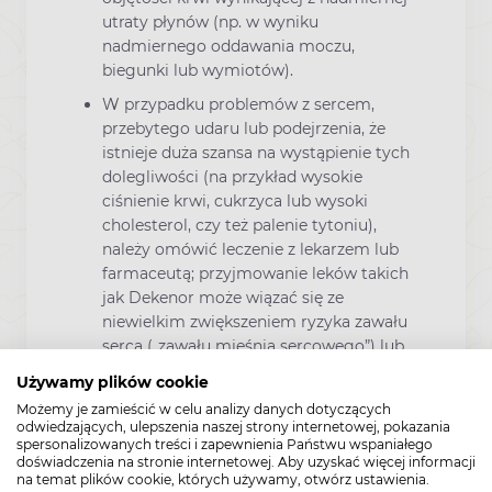
utraty płynów (np. w wyniku
nadmiernego oddawania moczu,
biegunki lub wymiotów).
W przypadku problemów z sercem,
przebytego udaru lub podejrzenia, że
istnieje duża szansa na wystąpienie tych
dolegliwości (na przykład wysokie
ciśnienie krwi, cukrzyca lub wysoki
cholesterol, czy też palenie tytoniu),
należy omówić leczenie z lekarzem lub
farmaceutą; przyjmowanie leków takich
jak Dekenor może wiązać się ze
niewielkim zwiększeniem ryzyka zawału
serca („zawału mięśnia sercowego”) lub
udaru. Wszelkie ryzyko wzrasta wraz ze
Używamy plików cookie
zwiększaniem dawek i przedłużaniem
Możemy je zamieścić w celu analizy danych dotyczących
okresu leczenia. Nie należy przekraczać
odwiedzających, ulepszenia naszej strony internetowej, pokazania
zalecanej dawki ani czasu trwania terapii.
spersonalizowanych treści i zapewnienia Państwu wspaniałego
doświadczenia na stronie internetowej. Aby uzyskać więcej informacji
W przypadku osób w podeszłym wieku:
na temat plików cookie, których używamy, otwórz ustawienia.