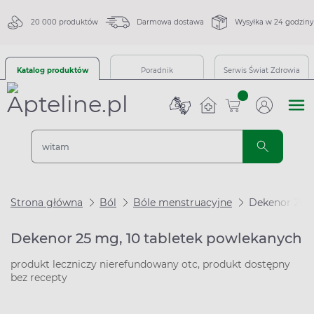
20 000 produktów
Darmowa dostawa
Wysyłka w 24 godziny
Katalog produktów
Poradnik
Serwis Świat Zdrowia
sztuk
Strona główna
Ból
Bóle menstruacyjne
Dekenor 25 m
Dekenor 25 mg, 10 tabletek powlekanych
produkt leczniczy nierefundowany otc, produkt dostępny
bez recepty