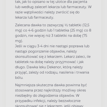
tak, jak to opisano w tej ulotce dla pacjenta
lub według zaleceń lekarza lub farmaceuty. W
razie wątpliwości należy zwrócić się do
lekarza lub farmaceuty.
Zalecana dawka to zazwyczaj ½ tabletki (12,5
mg) co 4-6 godzin lub 1 tabletka (25 mg) co 8
godzin, nie więcej niż 3 tabletki na dobę (75
mg).
Jeśli w ciągu 3-4 dni nie nastąpi poprawa lub
nastąpi pogorszenie objawów, należy
skonsultować się z lekarzem. Lekarz zaleci, ile
tabletek na dobę należy przyjmować i jak
długo. Dawka leku Dekenor, którą należy
przyjąć, zależy od rodzaju, nasilenia i trwania
bólu.
Najmniejsza skuteczna dawka powinna być
stosowana przez najkrótszy możliwy okres
niezbędny do złagodzenia objawów. W
przypadku infekcji, należy bezzwłocznie
skonsultować się z lekarzem, jeśli objawy