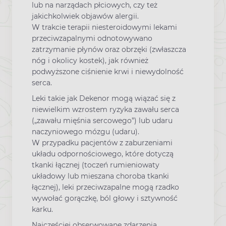
lub na narządach płciowych, czy też
jakichkolwiek objawów alergii.
W trakcie terapii niesteroidowymi lekami
przeciwzapalnymi odnotowywano
zatrzymanie płynów oraz obrzęki (zwłaszcza
nóg i okolicy kostek), jak również
podwyższone ciśnienie krwi i niewydolność
serca.
Leki takie jak Dekenor mogą wiązać się z
niewielkim wzrostem ryzyka zawału serca
(„zawału mięśnia sercowego”) lub udaru
naczyniowego mózgu (udaru).
W przypadku pacjentów z zaburzeniami
układu odpornościowego, które dotyczą
tkanki łącznej (toczeń rumieniowaty
układowy lub mieszana choroba tkanki
łącznej), leki przeciwzapalne mogą rzadko
wywołać gorączkę, ból głowy i sztywność
karku.
Najczęściej obserwowane zdarzenia