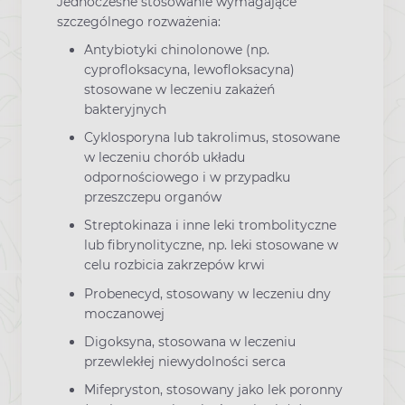
Jednoczesne stosowanie wymagające
szczególnego rozważenia:
Antybiotyki chinolonowe (np.
cyprofloksacyna, lewofloksacyna)
stosowane w leczeniu zakażeń
bakteryjnych
Cyklosporyna lub takrolimus, stosowane
w leczeniu chorób układu
odpornościowego i w przypadku
przeszczepu organów
Streptokinaza i inne leki trombolityczne
lub fibrynolityczne, np. leki stosowane w
celu rozbicia zakrzepów krwi
Probenecyd, stosowany w leczeniu dny
moczanowej
Digoksyna, stosowana w leczeniu
przewlekłej niewydolności serca
Mifepryston, stosowany jako lek poronny