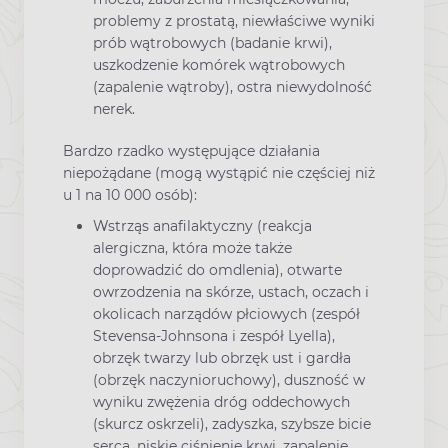
problemy z prostatą, niewłaściwe wyniki
prób wątrobowych (badanie krwi),
uszkodzenie komórek wątrobowych
(zapalenie wątroby), ostra niewydolność
nerek.
Bardzo rzadko występujące działania
niepożądane (mogą wystąpić nie częściej niż
u 1 na 10 000 osób):
Wstrząs anafilaktyczny (reakcja
alergiczna, która może także
doprowadzić do omdlenia), otwarte
owrzodzenia na skórze, ustach, oczach i
okolicach narządów płciowych (zespół
Stevensa-Johnsona i zespół Lyella),
obrzęk twarzy lub obrzęk ust i gardła
(obrzęk naczynioruchowy), duszność w
wyniku zwężenia dróg oddechowych
(skurcz oskrzeli), zadyszka, szybsze bicie
serca, niskie ciśnienie krwi, zapalenie