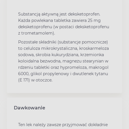
Substancją aktywną jest deksketoprofen.
Każda powlekana tabletka zawiera 25 mg
deksketoprofenu (w postaci deksketoprofenu
z trometamolem).
Pozostałe składniki (substancje pomocnicze)
to celuloza mikrokrystaliczna, kroskarmeloza
sodowa, skrobia kukurydziana, krzemionka
koloidalna bezwodna, magnezu stearynian w
rdzeniu tabletki oraz hypromeloza, makrogol
6000, glikol propylenowy i dwutlenek tytanu
(E 171) w otoczce.
Dawkowanie
Ten lek należy zawsze przyjmować dokładnie