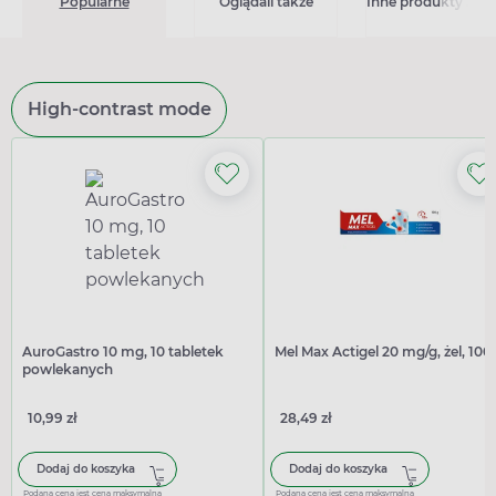
Popularne
Oglądali także
Inne produkty z kat
High-contrast mode
AuroGastro 10 mg, 10 tabletek
Mel Max Actigel 20 mg/g, żel, 100
powlekanych
10,99 zł
28,49 zł
Dodaj do koszyka
Dodaj do koszyka
Podana cena jest ceną maksymalną
Podana cena jest ceną maksymalną