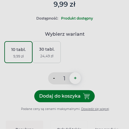
9,99 zł
Dostępność:
Produkt dostępny
Wybierz wariant
30 tabl.
10 tabl.
24,49 zł
9,99 zł
-
+
Dodaj do koszyka
Dodaj do koszyka Dekenor 
Podane ceny są cenami maksymalnymi.
Dowiedz się więcej