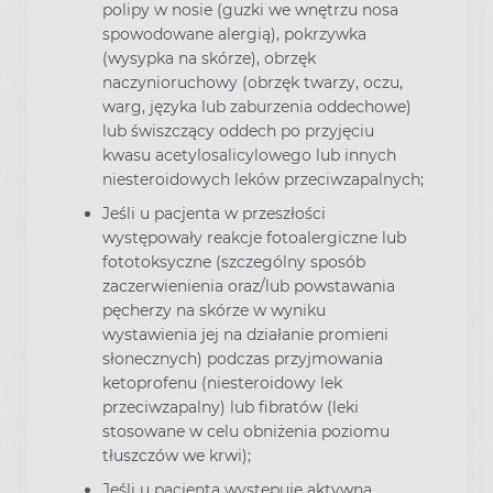
polipy w nosie (guzki we wnętrzu nosa
spowodowane alergią), pokrzywka
(wysypka na skórze), obrzęk
naczynioruchowy (obrzęk twarzy, oczu,
warg, języka lub zaburzenia oddechowe)
lub świszczący oddech po przyjęciu
kwasu acetylosalicylowego lub innych
niesteroidowych leków przeciwzapalnych;
Jeśli u pacjenta w przeszłości
występowały reakcje fotoalergiczne lub
fototoksyczne (szczególny sposób
zaczerwienienia oraz/lub powstawania
pęcherzy na skórze w wyniku
wystawienia jej na działanie promieni
słonecznych) podczas przyjmowania
ketoprofenu (niesteroidowy lek
przeciwzapalny) lub fibratów (leki
stosowane w celu obniżenia poziomu
tłuszczów we krwi);
Jeśli u pacjenta występuje aktywna