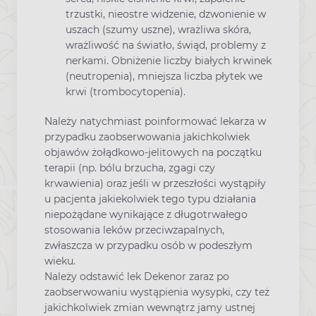
trzustki, nieostre widzenie, dzwonienie w
uszach (szumy uszne), wrażliwa skóra,
wrażliwość na światło, świąd, problemy z
nerkami. Obniżenie liczby białych krwinek
(neutropenia), mniejsza liczba płytek we
krwi (trombocytopenia).
Należy natychmiast poinformować lekarza w
przypadku zaobserwowania jakichkolwiek
objawów żołądkowo-jelitowych na początku
terapii (np. bólu brzucha, zgagi czy
krwawienia) oraz jeśli w przeszłości wystąpiły
u pacjenta jakiekolwiek tego typu działania
niepożądane wynikające z długotrwałego
stosowania leków przeciwzapalnych,
zwłaszcza w przypadku osób w podeszłym
wieku.
Należy odstawić lek Dekenor zaraz po
zaobserwowaniu wystąpienia wysypki, czy też
jakichkolwiek zmian wewnątrz jamy ustnej