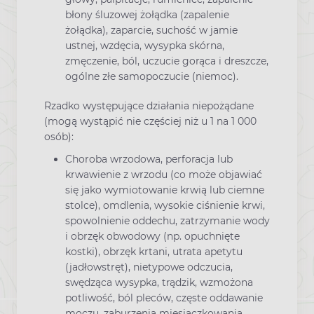
błony śluzowej żołądka (zapalenie
żołądka), zaparcie, suchość w jamie
ustnej, wzdęcia, wysypka skórna,
zmęczenie, ból, uczucie gorąca i dreszcze,
ogólne złe samopoczucie (niemoc).
Rzadko występujące działania niepożądane
(mogą wystąpić nie częściej niż u 1 na 1 000
osób):
Choroba wrzodowa, perforacja lub
krwawienie z wrzodu (co może objawiać
się jako wymiotowanie krwią lub ciemne
stolce), omdlenia, wysokie ciśnienie krwi,
spowolnienie oddechu, zatrzymanie wody
i obrzęk obwodowy (np. opuchnięte
kostki), obrzęk krtani, utrata apetytu
(jadłowstręt), nietypowe odczucia,
swędząca wysypka, trądzik, wzmożona
potliwość, ból pleców, częste oddawanie
moczu, zaburzenia miesiączkowania,