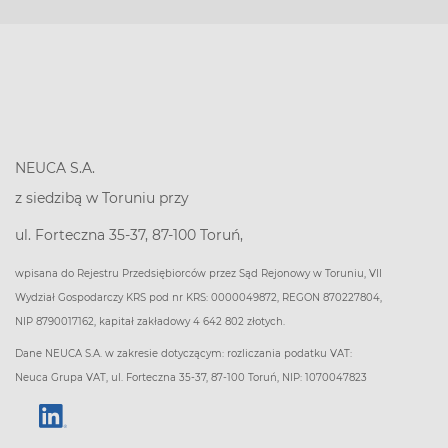
NEUCA S.A.
z siedzibą w Toruniu przy
ul. Forteczna 35-37, 87-100 Toruń,
wpisana do Rejestru Przedsiębiorców przez Sąd Rejonowy w Toruniu, VII
Wydział Gospodarczy KRS pod nr KRS: 0000049872, REGON 870227804,
NIP 8790017162, kapitał zakładowy 4 642 802 złotych.
Dane NEUCA S.A. w zakresie dotyczącym: rozliczania podatku VAT:
Neuca Grupa VAT, ul. Forteczna 35-37, 87-100 Toruń, NIP: 1070047823