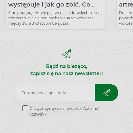
występuje i jak go zbić. Co
artr
może oznaczać stan
Jaka
Stan podgorączkowy pojawia się u dorosłych i dzieci,
Dna mo
temperatura ciała pod pachą waha się wówczas
powodo
podgorączkowy u dziecka?
moc
między 37,1 a 37,9 stopni Celsjusza.
wokół s
bolesne
Bądź na bieżąco,
zapisz się na nasz newsletter!
Zapisz
do
Chcę otrzymywać newsletter Apteline
*
newslettera
rozwiń>