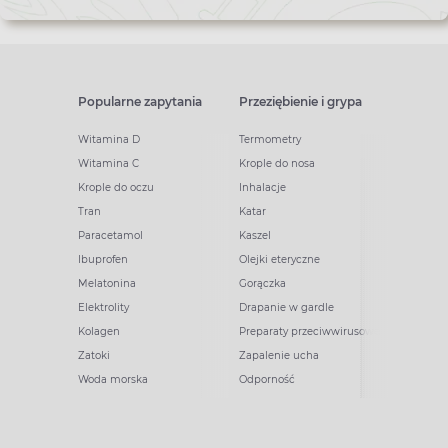
Popularne zapytania
Przeziębienie i grypa
Witamina D
Termometry
Witamina C
Krople do nosa
Krople do oczu
Inhalacje
Tran
Katar
Paracetamol
Kaszel
Ibuprofen
Olejki eteryczne
Melatonina
Gorączka
Elektrolity
Drapanie w gardle
Kolagen
Preparaty przeciwwirusowe
Zatoki
Zapalenie ucha
Woda morska
Odporność