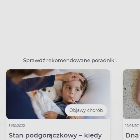
Sprawdź rekomendowane poradniki:
Objawy chorób
31/10/2022
19/06/20
Stan podgorączkowy – kiedy
Dna