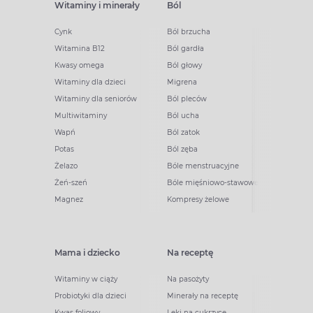
Witaminy i minerały
Ból
Cynk
Ból brzucha
Witamina B12
Ból gardła
Kwasy omega
Ból głowy
Witaminy dla dzieci
Migrena
Witaminy dla seniorów
Ból pleców
Multiwitaminy
Ból ucha
Wapń
Ból zatok
Potas
Ból zęba
Żelazo
Bóle menstruacyjne
Żeń-szeń
Bóle mięśniowo-stawowe
Magnez
Kompresy żelowe
Mama i dziecko
Na receptę
Witaminy w ciąży
Na pasożyty
Probiotyki dla dzieci
Minerały na receptę
Kwas foliowy
Leki na cukrzycę