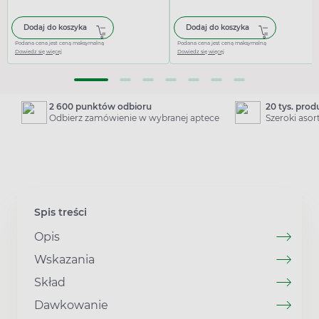
Dodaj do koszyka
Dodaj do koszyka
Podana cena jest ceną maksymalną
Podana cena jest ceną maksymalną
Dowiedz się więcej
Dowiedz się więcej
2 600 punktów odbioru
20 tys. pro
Odbierz zamówienie w wybranej aptece
Szeroki aso
Spis treści
Opis
Wskazania
Skład
Dawkowanie