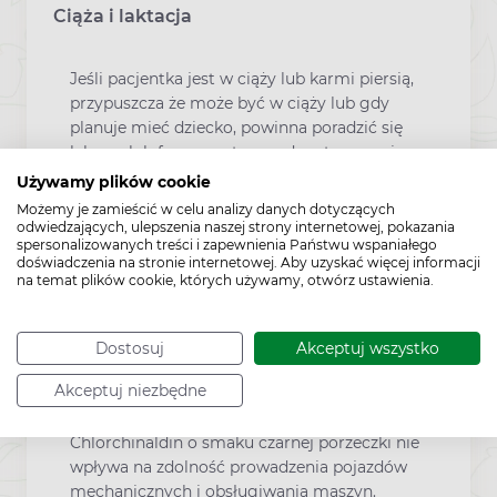
Ciąża i laktacja
Jeśli pacjentka jest w ciąży lub karmi piersią,
przypuszcza że może być w ciąży lub gdy
planuje mieć dziecko, powinna poradzić się
lekarza lub farmaceuty przed zastosowaniem
tego leku.
Używamy plików cookie
Możemy je zamieścić w celu analizy danych dotyczących
Leku Chlorchinaldin o smaku czarnej
odwiedzających, ulepszenia naszej strony internetowej, pokazania
porzeczki nie należy stosować w okresie
spersonalizowanych treści i zapewnienia Państwu wspaniałego
ciąży, chyba że lekarz uzna to za
doświadczenia na stronie internetowej. Aby uzyskać więcej informacji
na temat plików cookie, których używamy, otwórz ustawienia.
bezwzględnie konieczne.
Nie stosować w okresie karmienia piersią.
Dostosuj
Akceptuj wszystko
Prowadzenie pojazdów
Akceptuj niezbędne
Chlorchinaldin o smaku czarnej porzeczki nie
wpływa na zdolność prowadzenia pojazdów
mechanicznych i obsługiwania maszyn.