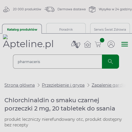
20 000 produktów
Darmowa dostawa
Wysyłka w 24 godziny
Katalog produktów
Poradnik
Serwis Świat Zdrowia
sztuk
Strona główna
Przeziębienie i grypa
Zapalenie gardła
Chlorchinaldin o smaku czarnej
porzeczki 2 mg, 20 tabletek do ssania
produkt leczniczy nierefundowany otc, produkt dostępny
bez recepty