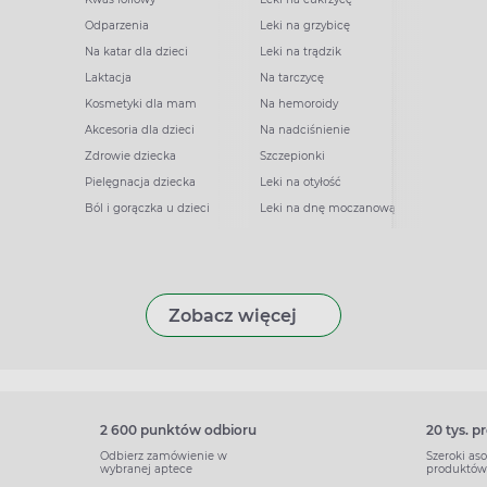
Odparzenia
Leki na grzybicę
Na katar dla dzieci
Leki na trądzik
Laktacja
Na tarczycę
Kosmetyki dla mam
Na hemoroidy
Akcesoria dla dzieci
Na nadciśnienie
Zdrowie dziecka
Szczepionki
Pielęgnacja dziecka
Leki na otyłość
Ból i gorączka u dzieci
Leki na dnę moczanową
Zobacz więcej
2 600 punktów odbioru
20 tys. 
Odbierz zamówienie w
Szeroki as
wybranej aptece
produktów