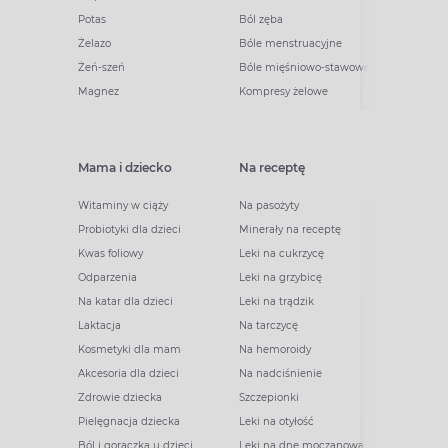
Potas
Ból zęba
Żelazo
Bóle menstruacyjne
Żeń-szeń
Bóle mięśniowo-stawowe
Magnez
Kompresy żelowe
Mama i dziecko
Na receptę
Witaminy w ciąży
Na pasożyty
Probiotyki dla dzieci
Minerały na receptę
Kwas foliowy
Leki na cukrzycę
Odparzenia
Leki na grzybicę
Na katar dla dzieci
Leki na trądzik
Laktacja
Na tarczycę
Kosmetyki dla mam
Na hemoroidy
Akcesoria dla dzieci
Na nadciśnienie
Zdrowie dziecka
Szczepionki
Pielęgnacja dziecka
Leki na otyłość
Ból i gorączka u dzieci
Leki na dnę moczanową