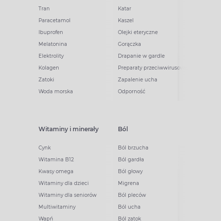
Tran
Katar
Paracetamol
Kaszel
Ibuprofen
Olejki eteryczne
Melatonina
Gorączka
Elektrolity
Drapanie w gardle
Kolagen
Preparaty przeciwwirusowe
Zatoki
Zapalenie ucha
Woda morska
Odporność
Witaminy i minerały
Ból
Cynk
Ból brzucha
Witamina B12
Ból gardła
Kwasy omega
Ból głowy
Witaminy dla dzieci
Migrena
Witaminy dla seniorów
Ból pleców
Multiwitaminy
Ból ucha
Wapń
Ból zatok