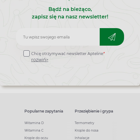
Bądź na bieżąco,
zapisz się na nasz newsletter!
Zapisz
do
Chcę otrzymywać newsletter Apteline
*
newslettera
rozwiń>
Popularne zapytania
Przeziębienie i grypa
Witamina D
Termometry
Witamina C
Krople do nosa
Krople do oczu
Inhalacje