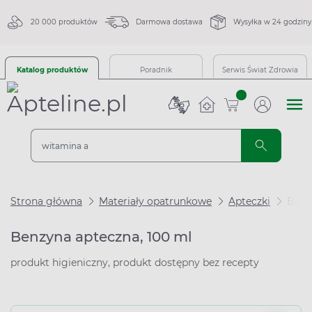
20 000 produktów
Darmowa dostawa
Wysyłka w 24 godziny
Katalog produktów
Poradnik
Serwis Świat Zdrowia
sztuk
Strona główna
Materiały opatrunkowe
Apteczki
Benz
Benzyna apteczna, 100 ml
produkt higieniczny, produkt dostępny bez recepty