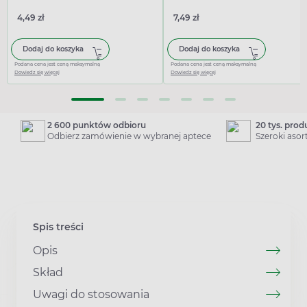
4,49 zł
7,49 zł
Dodaj do koszyka
Dodaj do koszyka
Podana cena jest ceną maksymalną
Podana cena jest ceną maksymalną
Dowiedz się więcej
Dowiedz się więcej
2 600 punktów odbioru
20 tys. pro
Odbierz zamówienie w wybranej aptece
Szeroki aso
Spis treści
Opis
Skład
Uwagi do stosowania