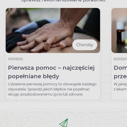
Choroby
10/01/2022
22/01/20
Pierwsza pomoc – najczęściej
Dom
popełniane błędy
prz
Udzielenie pierwszej pomocy to obowiązek każdego
W jakie
obywatela. Sprawdź jakich błędów nie popełniać
z leka
ratując poszkodowanemu życie lub zdrowie.