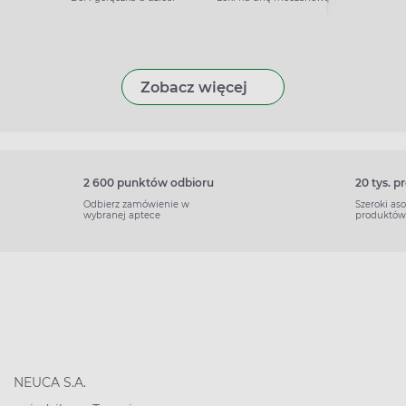
Zobacz więcej
2 600 punktów odbioru
20 tys. 
Odbierz zamówienie w
Szeroki as
wybranej aptece
produktów
NEUCA S.A.