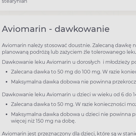
stearynian
Aviomarin - dawkowanie
Aviomarin należy stosować doustnie. Zalecaną dawkę n
planowaną podróżą lub zażyciem źle tolerowanego leku
Dawkowanie leku Aviomarin u dorosłych i młodzieży pow
Zalecana dawka to 50 mg do 100 mg. W razie koniec
Maksymalna dawka dobowa nie powinna przekrocz
Dawkowanie leku Aviomarin u dzieci w wieku od 6 do 14
Zalecana dawka to 50 mg. W razie konieczności moż
Maksymalna dawka dobowa u dzieci nie powinna prz
więcej niż 150 mg na dobę.
Aviomarin jest przeznaczony dla dzieci, które są w sta