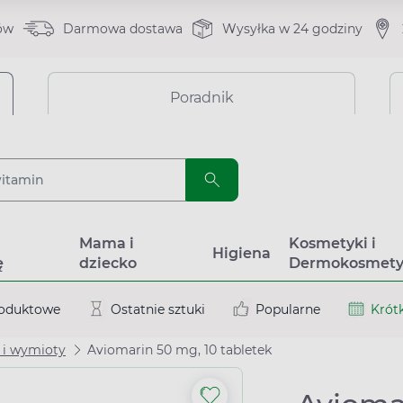
ów
Darmowa dostawa
Wysyłka w 24 godziny
Poradnik
a
Mama i
Kosmetyki i
Higiena
ę
dziecko
Dermokosmety
roduktowe
Ostatnie sztuki
Popularne
Krótk
 i wymioty
Aviomarin 50 mg, 10 tabletek