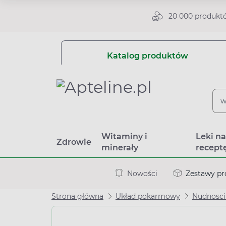
20 000 produkt
Katalog produktów
Witaminy i
Leki n
Zdrowie
minerały
recept
Nowości
Zestawy p
Strona główna
Układ pokarmowy
Nudnosci