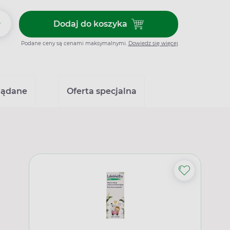
+
Dodaj do koszyka
Dodaj do koszyka Aviomarin 50
Podane ceny są cenami maksymalnymi.
Dowiedz się więcej
lądane
Oferta specjalna