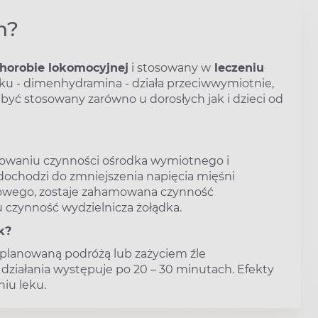
n?
horobie lokomocyjnej
i stosowany w
leczeniu
eku - dimenhydramina - działa przeciwwymiotnie,
być stosowany zarówno u dorosłych jak i dzieci od
owaniu czynności ośrodka wymiotnego i
dochodzi do zmniejszenia napięcia mięśni
mowego, zostaje zahamowana czynność
u czynność wydzielnicza żołądka.
k?
 planowaną podróżą lub zażyciem źle
działania występuje po 20 – 30 minutach. Efekty
iu leku.