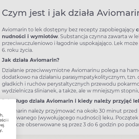
Czym jest i jak działa Aviomari
Aviomarin to lek dostępny bez recepty zapobiegający
c
nudności i wymiotów
. Substancja czynna zawarta w l
przeciwuczuleniowo i łagodnie uspokajająco. Lek może 
6. roku życia.
Jak działa Aviomarin?
Działanie przeciwwymiotne Aviomarinu polega na ham
dodatkowo na działaniu parasympatykolitycznym, tzn. 
gładkich i ruchów perystaltycznych przewodu pokar
wydzielnicza ślinianek, a także, ale w mniejszym stopni
Jak długo działa Aviomarin i kiedy należy przyjąć le
Aviomarin należy przyjmować na około 30 minut przed
h,
tolerowanego (wywołującego nudności) leku. Początek 
ści i
lecznicze obserwowane są przez 3 do 6 godzin po podan
ej.
y,