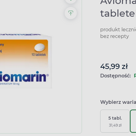
Avioma
tablet
produkt leczn
bez recepty
45,99 zł
Dostępność:
Wybierz wari
5 tabl.
31,49 zł