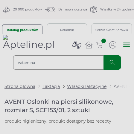
20 000 produktów
Darmowa dostawa
Wysyłka w 24 godziny
Katalog produktów
Poradnik
Serwis Świat Zdrowia
sztuk
Strona główna
Laktacja
Wkładki laktacyjne
AVENT Osł
AVENT Osłonki na piersi silikonowe,
rozmiar S, SCF153/01, 2 sztuki
produkt higieniczny, produkt dostępny bez recepty