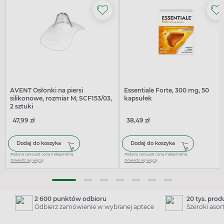
AVENT Osłonki na piersi
Essentiale Forte, 300 mg, 50
silikonowe, rozmiar M, SCF153/03,
kapsułek
2 sztuki
47,99 zł
38,49 zł
Dodaj do koszyka
Dodaj do koszyka
Podana cena jest ceną maksymalną
Podana cena jest ceną maksymalną
Dowiedz się więcej
Dowiedz się więcej
2 600 punktów odbioru
20 tys. pro
Odbierz zamówienie w wybranej aptece
Szeroki aso