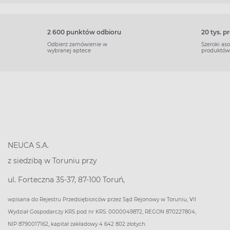
2 600 punktów odbioru
20 tys. 
Odbierz zamówienie w
Szeroki as
wybranej aptece
produktów
NEUCA S.A.
z siedzibą w Toruniu przy
ul. Forteczna 35-37, 87-100 Toruń,
wpisana do Rejestru Przedsiębiorców przez Sąd Rejonowy w Toruniu, VII
Wydział Gospodarczy KRS pod nr KRS: 0000049872, REGON 870227804,
NIP 8790017162, kapitał zakładowy 4 642 802 złotych.