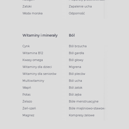
Zatoki
Zapalenie ucha
Woda morska
Odporność
Witaminy i minerały
Ból
Cynk
Ból brzucha
Witamina B12
Ból gardła
Kwasy omega
Ból głowy
Witaminy dla dzieci
Migrena
Witaminy dla seniorów
Ból pleców
Multiwitaminy
Ból ucha
Wapń
Ból zatok
Potas
Ból zęba
Żelazo
Bóle menstruacyjne
Żeń-szeń
Bóle mięśniowo-stawowe
Magnez
Kompresy żelowe