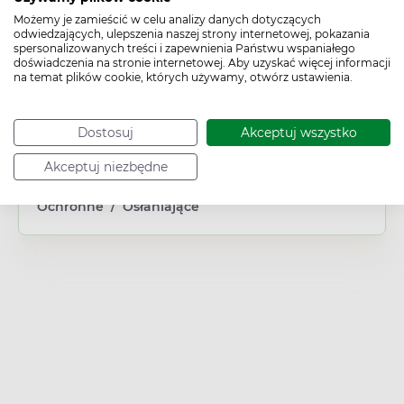
Możemy je zamieścić w celu analizy danych dotyczących
Typ produktu:
odwiedzających, ulepszenia naszej strony internetowej, pokazania
Produkt higieniczny
spersonalizowanych treści i zapewnienia Państwu wspaniałego
doświadczenia na stronie internetowej. Aby uzyskać więcej informacji
Wiek:
na temat plików cookie, których używamy, otwórz ustawienia.
Dorosły
Płeć:
Kobieta
Dostosuj
Akceptuj wszystko
Problem:
Laktacja
/
Podrażnienie
Akceptuj niezbędne
Działanie/właściwości:
Ochronne
/
Osłaniające