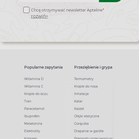
do
Chcę otrzymywać newsletter Apteline
*
newslettera
rozwiń>
Popularne zapytania
Przeziębienie i grypa
Witamina D
Termometry
Witamina C
Krople do nosa
Krople do oczu
Inhalacje
Tran
Katar
Paracetamol
Kaszel
Ibuprofen
Olejki eteryczne
Melatonina
Gorączka
Elektrolity
Drapanie w gardle
Kolagen
Preparaty przeciwwirusowe