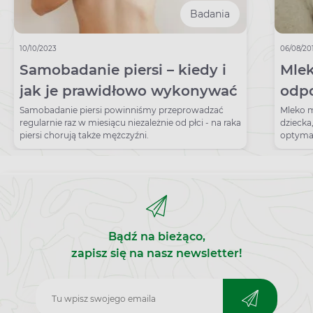
Badania
10/10/2023
06/08/20
Samobadanie piersi – kiedy i
Mlek
jak je prawidłowo wykonywać
odp
Samobadanie piersi powinniśmy przeprowadzać
Mleko m
regularnie raz w miesiącu niezależnie od płci - na raka
dziecka
piersi chorują także mężczyźni.
optymal
Bądź na bieżąco,
zapisz się na nasz newsletter!
Zapisz