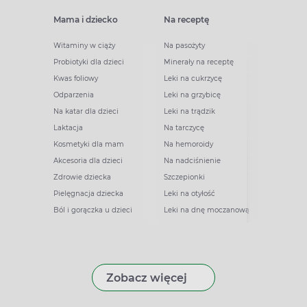
Mama i dziecko
Na receptę
Witaminy w ciąży
Na pasożyty
Probiotyki dla dzieci
Minerały na receptę
Kwas foliowy
Leki na cukrzycę
Odparzenia
Leki na grzybicę
Na katar dla dzieci
Leki na trądzik
Laktacja
Na tarczycę
Kosmetyki dla mam
Na hemoroidy
Akcesoria dla dzieci
Na nadciśnienie
Zdrowie dziecka
Szczepionki
Pielęgnacja dziecka
Leki na otyłość
Ból i gorączka u dzieci
Leki na dnę moczanową
Zobacz więcej