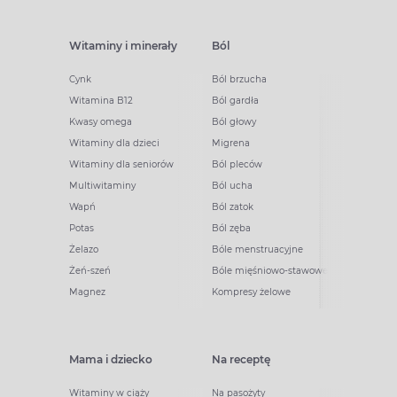
Witaminy i minerały
Ból
Cynk
Ból brzucha
Witamina B12
Ból gardła
Kwasy omega
Ból głowy
Witaminy dla dzieci
Migrena
Witaminy dla seniorów
Ból pleców
Multiwitaminy
Ból ucha
Wapń
Ból zatok
Potas
Ból zęba
Żelazo
Bóle menstruacyjne
Żeń-szeń
Bóle mięśniowo-stawowe
Magnez
Kompresy żelowe
Mama i dziecko
Na receptę
Witaminy w ciąży
Na pasożyty