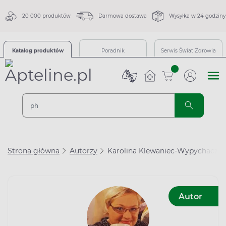
20 000 produktów
Darmowa dostawa
Wysyłka w 24 godziny
Katalog produktów
Poradnik
Serwis Świat Zdrowia
sztuk
Strona główna
Autorzy
Karolina Klewaniec-Wypychacz
Autor