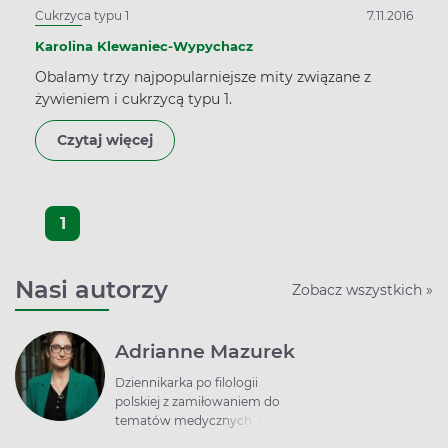
Cukrzyca typu 1
7.11.2016
Karolina Klewaniec-Wypychacz
Obalamy trzy najpopularniejsze mity związane z
żywieniem i cukrzycą typu 1.
Czytaj więcej
1
Nasi autorzy
Zobacz wszystkich »
Adrianne Mazurek
Dziennikarka po filologii
polskiej z zamiłowaniem do
tematów medycznych. O
zdrowiu pisze od ponad 15 lat: