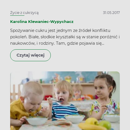
Życie z cukrzycą
31.05.2017
Karolina Klewaniec-Wypychacz
Spożywanie cukru jest jednym ze źródeł konfliktu
pokoleń. Białe, słodkie kryształki są w stanie poróżnić i
naukowców, i rodziny. Tam, gdzie pojawia się
cukrzyca typu 1., temat staje się jeszcze bardziej
Czytaj więcej
kontrowersyjny.