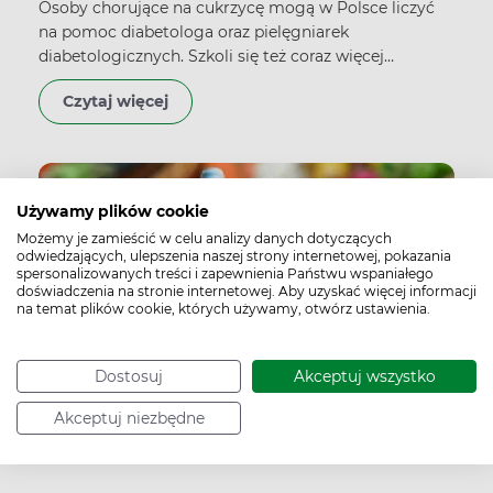
Osoby chorujące na cukrzycę mogą w Polsce liczyć
na pomoc diabetologa oraz pielęgniarek
diabetologicznych. Szkoli się też coraz więcej
edukatorów diabetologicznych, których zadaniem
Czytaj więcej
jest wspieranie chorego w układaniu życia z cukrzycą.
Używamy plików cookie
Możemy je zamieścić w celu analizy danych dotyczących
odwiedzających, ulepszenia naszej strony internetowej, pokazania
spersonalizowanych treści i zapewnienia Państwu wspaniałego
doświadczenia na stronie internetowej. Aby uzyskać więcej informacji
na temat plików cookie, których używamy, otwórz ustawienia.
Dostosuj
Akceptuj wszystko
Akceptuj niezbędne
Mity żywieniowe związane z
cukrzycą typu 1.