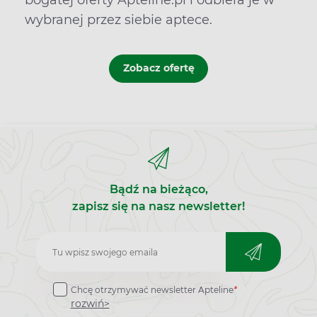
wybranej przez siebie aptece.
Zobacz ofertę
Bądź na bieżąco,
zapisz się na nasz newsletter!
Zapisz
do
Chcę otrzymywać newsletter Apteline
*
newslettera
rozwiń>