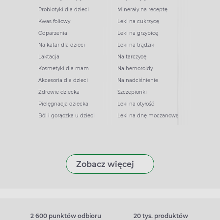
Probiotyki dla dzieci
Minerały na receptę
Kwas foliowy
Leki na cukrzycę
Odparzenia
Leki na grzybicę
Na katar dla dzieci
Leki na trądzik
Laktacja
Na tarczycę
Kosmetyki dla mam
Na hemoroidy
Akcesoria dla dzieci
Na nadciśnienie
Zdrowie dziecka
Szczepionki
Pielęgnacja dziecka
Leki na otyłość
Ból i gorączka u dzieci
Leki na dnę moczanową
Zobacz więcej
2 600 punktów odbioru
20 tys. produktów