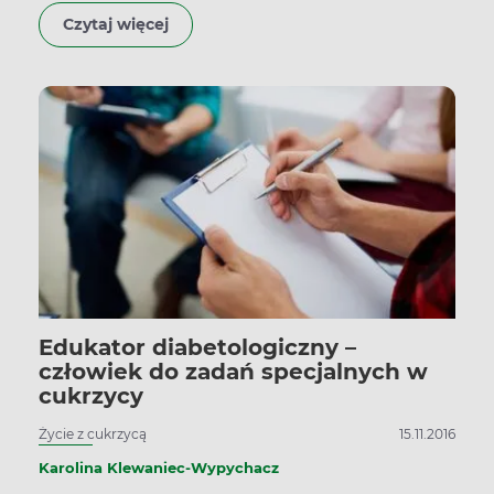
życiowym.
Czytaj więcej
Edukator diabetologiczny –
człowiek do zadań specjalnych w
cukrzycy
Życie z cukrzycą
15.11.2016
Karolina Klewaniec-Wypychacz