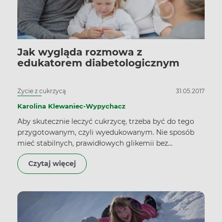
Jak wygląda rozmowa z
edukatorem diabetologicznym
Życie z cukrzycą
31.05.2017
Karolina Klewaniec-Wypychacz
Aby skutecznie leczyć cukrzycę, trzeba być do tego
przygotowanym, czyli wyedukowanym. Nie sposób
mieć stabilnych, prawidłowych glikemii bez
zrozumienia mechanizmów funkcjonowania
Czytaj więcej
własnego organizmu oraz stosowanej terapii. Stad tak
dużego znaczenia nabiera edukacja diabetologiczna i
rola edukatora diabetologicznego.