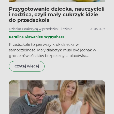
Przygotowanie dziecka, nauczycieli
i rodzica, czyli mały cukrzyk idzie
do przedszkola
Dziecko z cukrzycą w przedszkolu i szkole
31.05.2017
Karolina Klewaniec-Wypychacz
Przedszkole to pierwszy krok dziecka w
samodzielność. Mały diabetyk musi być jednak w
gronie rówieśników bezpieczny, a placówka
przygotowana do opieki nad nim. Cukrzyca nie może
Czytaj więcej
być przeszkodą do rozpoczęcia edukacji.