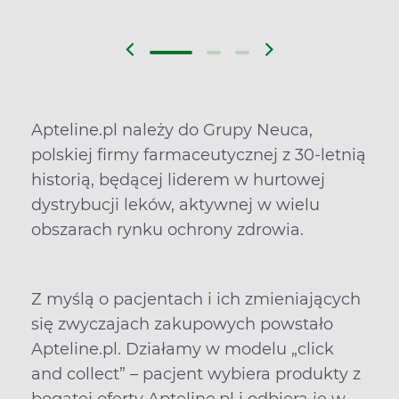
przepytuje ekspertów z branży,
analizuje raporty, śledzi newsy,
a przede wszystkim gorąco
zachęca do badań
profilaktycznych. Motto?
„Żaden temat nie jest
wstydliwy. Mówić trzeba o
Apteline.pl należy do Grupy Neuca,
wszystkim, żeby ludzie nie bali
się badać!”
polskiej firmy farmaceutycznej z 30-letnią
historią, będącej liderem w hurtowej
dystrybucji leków, aktywnej w wielu
obszarach rynku ochrony zdrowia.
Z myślą o pacjentach i ich zmieniających
się zwyczajach zakupowych powstało
Apteline.pl. Działamy w modelu „click
and collect” – pacjent wybiera produkty z
bogatej oferty Apteline.pl i odbiera je w