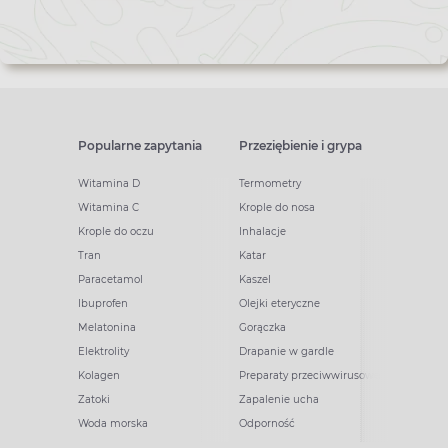
Popularne zapytania
Przeziębienie i grypa
Witamina D
Termometry
Witamina C
Krople do nosa
Krople do oczu
Inhalacje
Tran
Katar
Paracetamol
Kaszel
Ibuprofen
Olejki eteryczne
Melatonina
Gorączka
Elektrolity
Drapanie w gardle
Kolagen
Preparaty przeciwwirusowe
Zatoki
Zapalenie ucha
Woda morska
Odporność