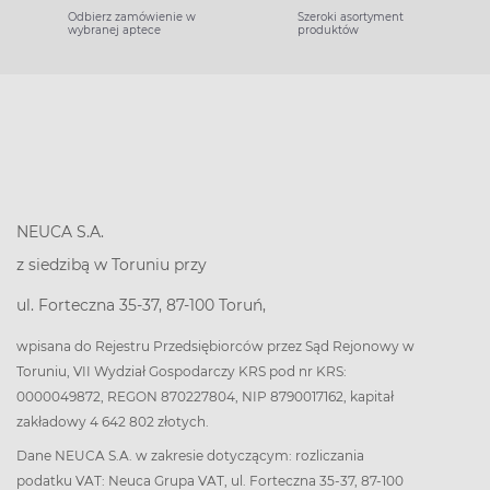
Odbierz zamówienie w
Szeroki asortyment
wybranej aptece
produktów
NEUCA S.A.
z siedzibą w Toruniu przy
ul. Forteczna 35-37, 87-100 Toruń,
wpisana do Rejestru Przedsiębiorców przez Sąd Rejonowy w
Toruniu, VII Wydział Gospodarczy KRS pod nr KRS:
0000049872, REGON 870227804, NIP 8790017162, kapitał
zakładowy 4 642 802 złotych.
Dane NEUCA S.A. w zakresie dotyczącym: rozliczania
podatku VAT: Neuca Grupa VAT, ul. Forteczna 35-37, 87-100