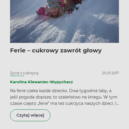
Ferie – cukrowy zawrót głowy
Życie z cukrzycą
25.01.2017
Karolina Klewaniec-Wypychacz
Na ferie czeka każde dziecko. Dwa tygodnie laby, a
jeśli pogoda dopisze, to szaleństwo na śniegu. W tym
czasie często „ferie” ma też cukrzyca naszych dzieci. I
kiedy rodzice rwą włosy z głowy i prowadzą śledztwo
Czytaj więcej
pod tytułem: „skąd taki cukier!”, dzieciaki bawią się w
najlepsze.