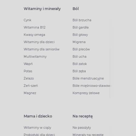
Witaminy i minerały
Ból
Cynk
Ból brzucha
Witamina B12
Ból gardła
Kwasy omega
Ból głowy
Witaminy dla dzieci
Migrena
Witaminy dla seniorów
Ból pleców
Multiwitaminy
Ból ucha
Wapń
Ból zatok
Potas
Ból zęba
Żelazo
Bóle menstruacyjne
Żeń-szeń
Bóle mięśniowo-stawowe
Magnez
Kompresy żelowe
Mama i dziecko
Na receptę
Witaminy w ciąży
Na pasożyty
Probiotyki dla dzieci
Minerały na receptę