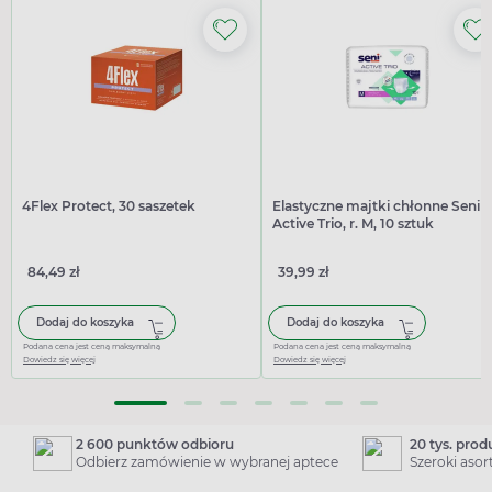
4Flex Protect, 30 saszetek
Elastyczne majtki chłonne Seni
Active Trio, r. M, 10 sztuk
84,49 zł
39,99 zł
Dodaj do koszyka
Dodaj do koszyka
Podana cena jest ceną maksymalną
Podana cena jest ceną maksymalną
Dowiedz się więcej
Dowiedz się więcej
2 600 punktów odbioru
20 tys. pro
Odbierz zamówienie w wybranej aptece
Szeroki aso