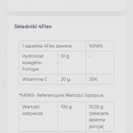
Składniki 4Flex
1 saszetka 4Flex zawiera:
%RWS
Hydrolizat
10 g
-
kolagenu
Fortigel
Witamina C
20 g
25%
*%RWS- Referencyjne Wartości Spożycia
Wartość
100 g
10,02 g
odżywcza:
(zalecana
dzienna
porcja)