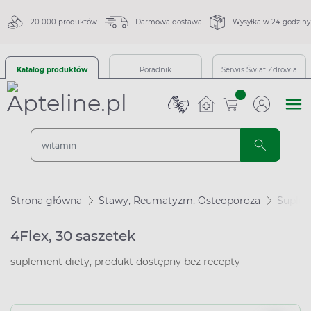
20 000 produktów
Darmowa dostawa
Wysyłka w 24 godziny
Katalog produktów
Poradnik
Serwis Świat Zdrowia
sztuk
Strona główna
Stawy, Reumatyzm, Osteoporoza
Suplem
4Flex, 30 saszetek
suplement diety, produkt dostępny bez recepty