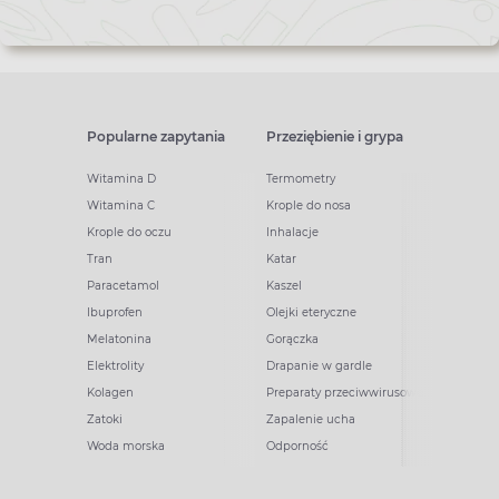
Popularne zapytania
Przeziębienie i grypa
Witamina D
Termometry
Witamina C
Krople do nosa
Krople do oczu
Inhalacje
Tran
Katar
Paracetamol
Kaszel
Ibuprofen
Olejki eteryczne
Melatonina
Gorączka
Elektrolity
Drapanie w gardle
Kolagen
Preparaty przeciwwirusowe
Zatoki
Zapalenie ucha
Woda morska
Odporność