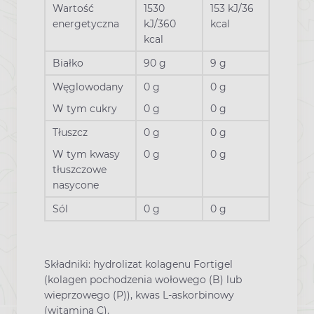
Wartość
1530
153 kJ/36
energetyczna
kJ/360
kcal
kcal
Białko
90 g
9 g
Węglowodany
0 g
0 g
W tym cukry
0 g
0 g
Tłuszcz
0 g
0 g
W tym kwasy
0 g
0 g
tłuszczowe
nasycone
Sól
0 g
0 g
Składniki: hydrolizat kolagenu Fortigel
(kolagen pochodzenia wołowego (B) lub
wieprzowego (P)), kwas L-askorbinowy
(witamina C).