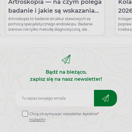
Artroskopia — na czym polega
Kola
badanie i jakie są wskazania?
2026
Przygotowanie, rodzaje,
Co 
Artroskopia to badanie struktur stawowych za
Kolagen
pomocą specjalistycznego endoskopu. Badanie
poprawi
możliwości
stanowi nie tylko metodę diagnostyczną, ale
trzeba
również operacyjną, ponieważ umożliwia
stawy.
przeprowadzenie zabiegów naprawczych. Kiedy
pacjenci muszą mieć wykonaną artroskopię? Jak
należy przygotować się do badania i jak ono
wygląda?
Bądź na bieżąco,
zapisz się na nasz newsletter!
Zapisz
do
Chcę otrzymywać newsletter Apteline
*
newslettera
rozwiń>