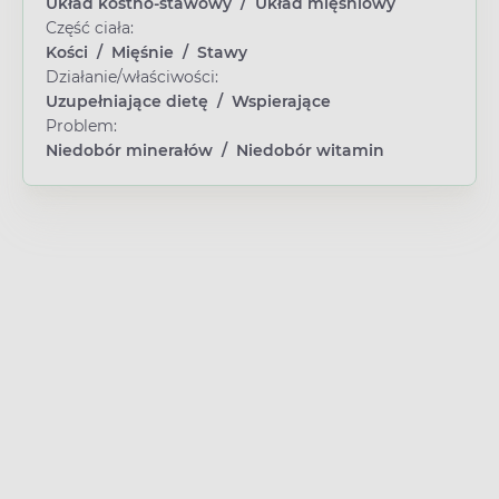
Układ kostno-stawowy
/
Układ mięśniowy
Część ciała:
Kości
/
Mięśnie
/
Stawy
Działanie/właściwości:
Uzupełniające dietę
/
Wspierające
Problem:
Niedobór minerałów
/
Niedobór witamin