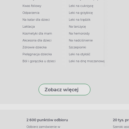
Kwas foliowy
Leki na cukrzycę
Odparzenia
Leki na grzybicę
Na katar dla dzieci
Leki na trądzik
Laktacja
Na tarczycę
Kosmetyki dla mam
Na hemoroidy
Akcesoria dla dzieci
Na nadciśnienie
Zdrowie dziecka
Szczepionki
Pielęgnacja dziecka
Leki na otyłość
Ból i gorączka u dzieci
Leki na dnę moczanową
Zobacz więcej
2 600 punktów odbioru
20 tys. 
Odbierz zamówienie w
Szeroki as