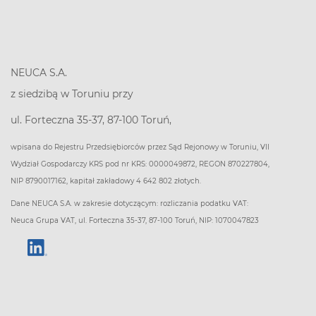
NEUCA S.A.
z siedzibą w Toruniu przy
ul. Forteczna 35-37, 87-100 Toruń,
wpisana do Rejestru Przedsiębiorców przez Sąd Rejonowy w Toruniu, VII
Wydział Gospodarczy KRS pod nr KRS: 0000049872, REGON 870227804,
NIP 8790017162, kapitał zakładowy 4 642 802 złotych.
Dane NEUCA S.A. w zakresie dotyczącym: rozliczania podatku VAT:
Neuca Grupa VAT, ul. Forteczna 35-37, 87-100 Toruń, NIP: 1070047823