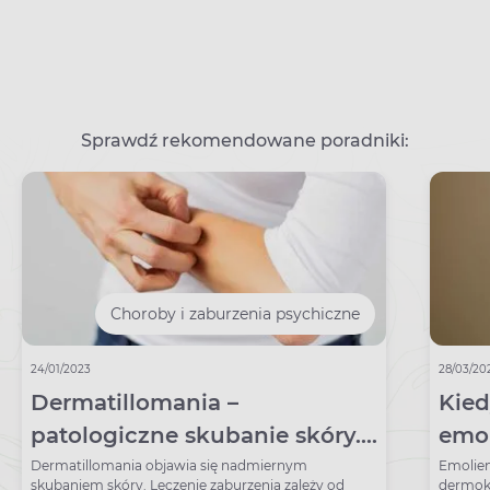
Sprawdź rekomendowane poradniki:
Choroby i zaburzenia psychiczne
24/01/2023
28/03/20
Dermatillomania –
Kied
patologiczne skubanie skóry.
emol
Jak przestać?
far
Dermatillomania objawia się nadmiernym
Emolien
skubaniem skóry. Leczenie zaburzenia zależy od
dermok