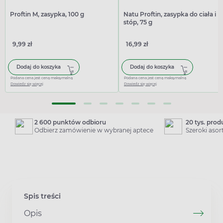
Proftin M, zasypka, 100 g
Natu Proftin, zasypka do ciała i
stóp, 75 g
9,99 zł
16,99 zł
Dodaj do koszyka
Dodaj do koszyka
Podana cena jest ceną maksymalną
Podana cena jest ceną maksymalną
Dowiedz się więcej
Dowiedz się więcej
2 600 punktów odbioru
20 tys. pro
Odbierz zamówienie w wybranej aptece
Szeroki aso
Spis treści
Opis