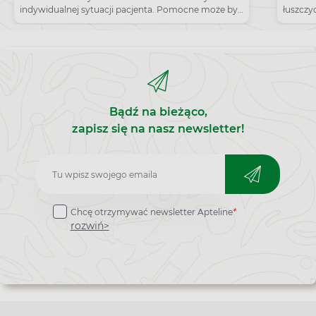
indywidualnej sytuacji pacjenta. Pomocne może być
łuszczy
zakładanie rękawiczek.
twarzy, 
Bądź na bieżąco,
zapisz się na nasz newsletter!
Zapisz
do
Chcę otrzymywać newsletter Apteline
*
newslettera
rozwiń>