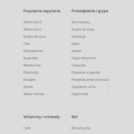
Popularne zapytania
Przeziębienie i grypa
Witamina D
Termometry
Witamina C
Krople do nosa
Krople do oczu
Inhalacje
Tran
Katar
Paracetamol
Kaszel
Ibuprofen
Olejki eteryczne
Melatonina
Gorączka
Elektrolity
Drapanie w gardle
Kolagen
Preparaty przeciwwirusowe
Zatoki
Zapalenie ucha
Woda morska
Odporność
Witaminy i minerały
Ból
Cynk
Ból brzucha