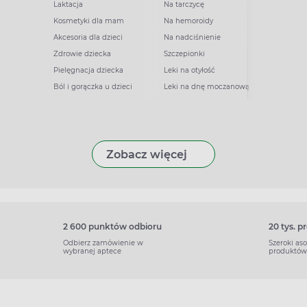
Laktacja
Na tarczycę
Kosmetyki dla mam
Na hemoroidy
Akcesoria dla dzieci
Na nadciśnienie
Zdrowie dziecka
Szczepionki
Pielęgnacja dziecka
Leki na otyłość
Ból i gorączka u dzieci
Leki na dnę moczanową
Zobacz więcej
2 600 punktów odbioru
20 tys. 
Odbierz zamówienie w
Szeroki as
wybranej aptece
produktów