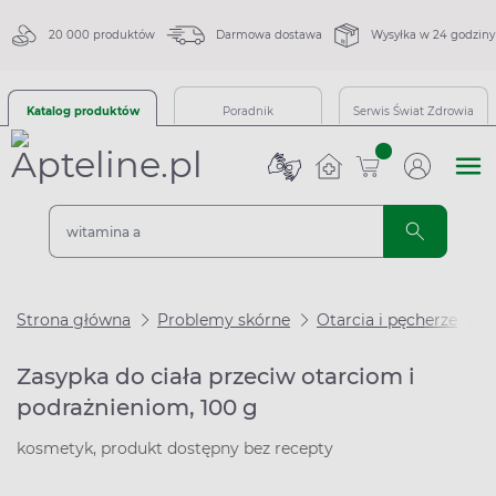
20 000 produktów
Darmowa dostawa
Wysyłka w 24 godziny
Katalog produktów
Poradnik
Serwis Świat Zdrowia
sztuk
Strona główna
Problemy skórne
Otarcia i pęcherze
Z
Zasypka do ciała przeciw otarciom i
podrażnieniom, 100 g
kosmetyk, produkt dostępny bez recepty