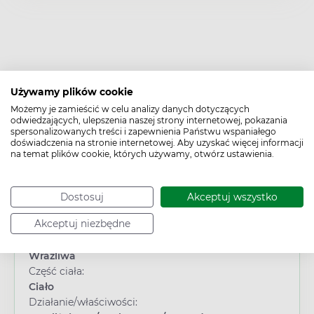
Używamy plików cookie
Cechy produktu
Możemy je zamieścić w celu analizy danych dotyczących
odwiedzających, ulepszenia naszej strony internetowej, pokazania
Typ produktu:
spersonalizowanych treści i zapewnienia Państwu wspaniałego
doświadczenia na stronie internetowej. Aby uzyskać więcej informacji
Kosmetyk
na temat plików cookie, których używamy, otwórz ustawienia.
Płeć:
Dowolna
Wiek:
Dostosuj
Akceptuj wszystko
Dorosły
/
Dziecko
/
Młodzież
/
Niemowlę
/
Akceptuj niezbędne
Senior
Rodzaj skóry:
Wrażliwa
Część ciała:
Ciało
Działanie/właściwości: