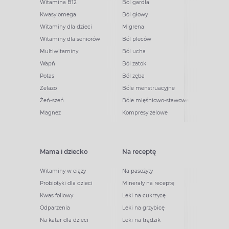
Witamina B12
Ból gardła
Kwasy omega
Ból głowy
Witaminy dla dzieci
Migrena
Witaminy dla seniorów
Ból pleców
Multiwitaminy
Ból ucha
Wapń
Ból zatok
Potas
Ból zęba
Żelazo
Bóle menstruacyjne
Żeń-szeń
Bóle mięśniowo-stawowe
Magnez
Kompresy żelowe
Mama i dziecko
Na receptę
Witaminy w ciąży
Na pasożyty
Probiotyki dla dzieci
Minerały na receptę
Kwas foliowy
Leki na cukrzycę
Odparzenia
Leki na grzybicę
Na katar dla dzieci
Leki na trądzik