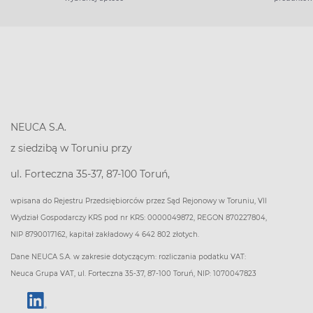
NEUCA S.A.
z siedzibą w Toruniu przy
ul. Forteczna 35-37, 87-100 Toruń,
wpisana do Rejestru Przedsiębiorców przez Sąd Rejonowy w Toruniu, VII
Wydział Gospodarczy KRS pod nr KRS: 0000049872, REGON 870227804,
NIP 8790017162, kapitał zakładowy 4 642 802 złotych.
Dane NEUCA S.A. w zakresie dotyczącym: rozliczania podatku VAT:
Neuca Grupa VAT, ul. Forteczna 35-37, 87-100 Toruń, NIP: 1070047823