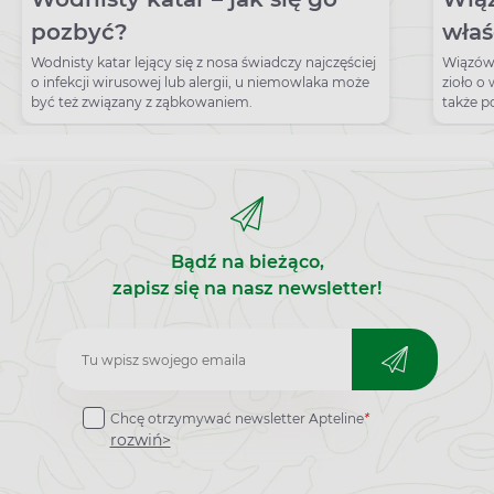
pozbyć?
właś
dzia
Wodnisty katar lejący się z nosa świadczy najczęściej
Wiązówk
o infekcji wirusowej lub alergii, u niemowlaka może
zioło o
być też związany z ząbkowaniem.
także p
broda, 
stosuje
zapalen
Ponadto
problem
zgagę, 
Bądź na bieżąco,
zapisz się na nasz newsletter!
Zapisz
do
Chcę otrzymywać newsletter Apteline
*
newslettera
rozwiń>