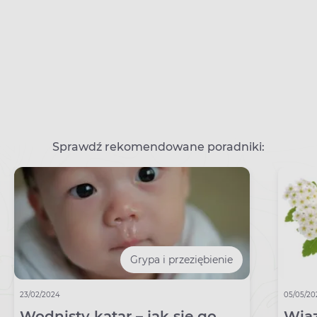
Sprawdź rekomendowane poradniki:
Grypa i przeziębienie
23/02/2024
05/05/20
Wodnisty katar – jak się go
Wiąz