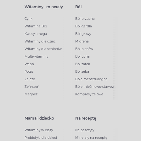
Witaminy i minerały
Ból
Cynk
Ból brzucha
Witamina B12
Ból gardła
Kwasy omega
Ból głowy
Witaminy dla dzieci
Migrena
Witaminy dla seniorów
Ból pleców
Multiwitaminy
Ból ucha
Wapń
Ból zatok
Potas
Ból zęba
Żelazo
Bóle menstruacyjne
Żeń-szeń
Bóle mięśniowo-stawowe
Magnez
Kompresy żelowe
Mama i dziecko
Na receptę
Witaminy w ciąży
Na pasożyty
Probiotyki dla dzieci
Minerały na receptę