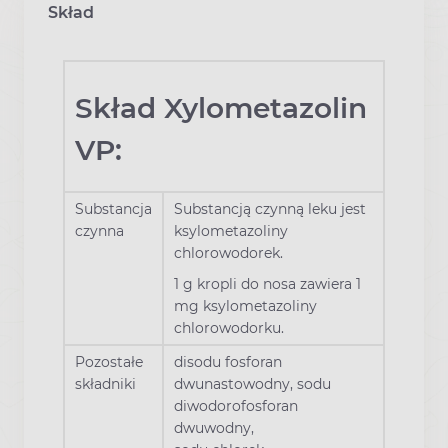
Skład
Skład Xylometazolin
VP:
Substancja
Substancją czynną leku jest
czynna
ksylometazoliny
chlorowodorek.
1 g kropli do nosa zawiera 1
mg ksylometazoliny
chlorowodorku.
Pozostałe
disodu fosforan
składniki
dwunastowodny, sodu
diwodorofosforan
dwuwodny,