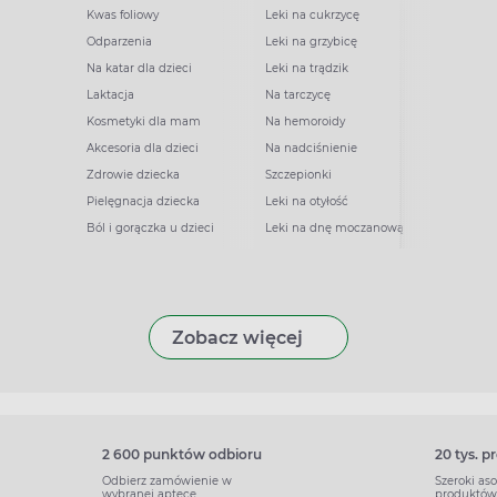
Kwas foliowy
Leki na cukrzycę
Odparzenia
Leki na grzybicę
Na katar dla dzieci
Leki na trądzik
Laktacja
Na tarczycę
Kosmetyki dla mam
Na hemoroidy
Akcesoria dla dzieci
Na nadciśnienie
Zdrowie dziecka
Szczepionki
Pielęgnacja dziecka
Leki na otyłość
Ból i gorączka u dzieci
Leki na dnę moczanową
Zobacz więcej
2 600 punktów odbioru
20 tys. 
Odbierz zamówienie w
Szeroki as
wybranej aptece
produktów