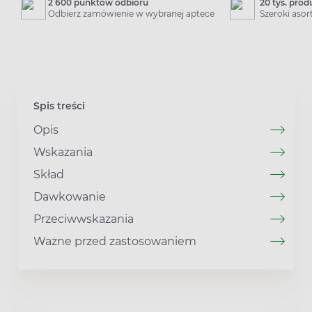
2 600 punktów odbioru
20 tys. pro
Odbierz zamówienie w wybranej aptece
Szeroki aso
Spis treści
Opis
Wskazania
Skład
Dawkowanie
Przeciwwskazania
Ważne przed zastosowaniem