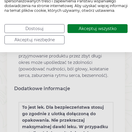
Prowadzenie pojazdów
spersonalizowanych treści i zapewnienia Państwu wspaniałego
doświadczenia na stronie internetowej. Aby uzyskać więcej informacji
na temat plików cookie, których używamy, otwórz ustawienia.
Xylometazolin VP nie ma wpływu na zdolność
prowadzenia pojazdów mechanicznych i
Dostosuj
Akceptuj wszystko
obsługiwania urządzeń mechanicznych w
ruchu, jeśli stosowany jest w zalecanych
Akceptuj niezbędne
dawkach oraz przez krótki okres (do 5 dni).
Jednak stosowanie zbyt dużych dawek i
przyjmowanie produktu przez zbyt długi
okres może upośledzać te zdolności
(powodować nudności, ból głowy, kołatanie
serca, zaburzenia rytmu serca, bezsenność).
Dodatkowe informacje
To jest lek. Dla bezpieczeństwa stosuj
go zgodnie z ulotką dołączoną do
opakowania. Nie przekraczaj
maksymalnej dawki leku. W przypadku