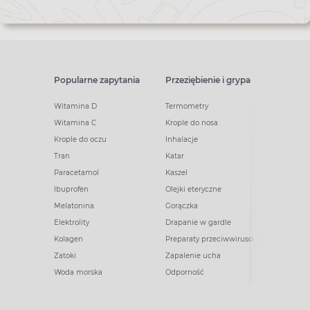
Popularne zapytania
Przeziębienie i grypa
Witamina D
Termometry
Witamina C
Krople do nosa
Krople do oczu
Inhalacje
Tran
Katar
Paracetamol
Kaszel
Ibuprofen
Olejki eteryczne
Melatonina
Gorączka
Elektrolity
Drapanie w gardle
Kolagen
Preparaty przeciwwirusowe
Zatoki
Zapalenie ucha
Woda morska
Odporność