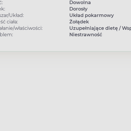
ć:
Dowolna
k:
Dorosły
zar/Układ:
Układ pokarmowy
ść ciała:
Żołądek
ałanie/właściwości:
Uzupełniające dietę
/
Wsp
blem:
Niestrawność