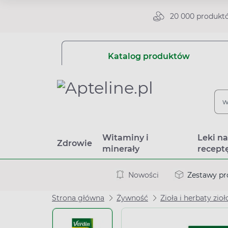
20 000 produkt
Katalog produktów
Witaminy i
Leki n
Zdrowie
minerały
recept
Nowości
Zestawy p
Strona główna
Żywność
Zioła i herbaty zio