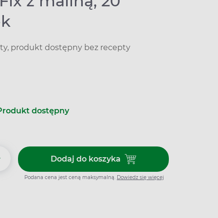
Fix z maliną, 20
ek
ty, produkt dostępny bez recepty
Produkt dostępny
+
Dodaj do koszyka
Dodaj do koszyka Verdin Fix z 
Podana cena jest ceną maksymalną.
Dowiedz się więcej