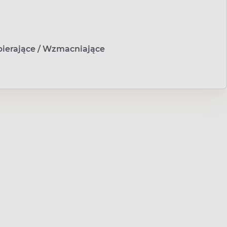
ierające
/
Wzmacniające