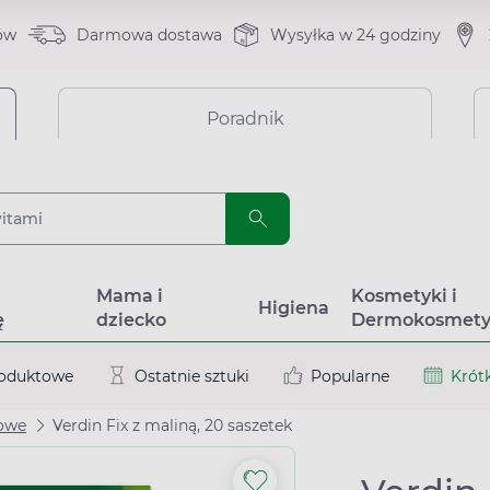
ów
Darmowa dostawa
Wysyłka w 24 godziny
Poradnik
a
Mama i
Kosmetyki i
Higiena
ę
dziecko
Dermokosmety
roduktowe
Ostatnie sztuki
Popularne
Krótk
łowe
Verdin Fix z maliną, 20 saszetek