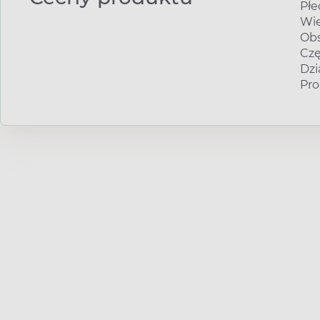
Płe
Wie
Obs
Czę
Dzi
Pro