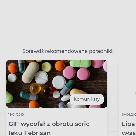
Sprawdź rekomendowane poradniki:
Komunikaty
19/01/2018
10/04/20
GIF wycofał z obrotu serię
Lipa
leku Febrisan
właś