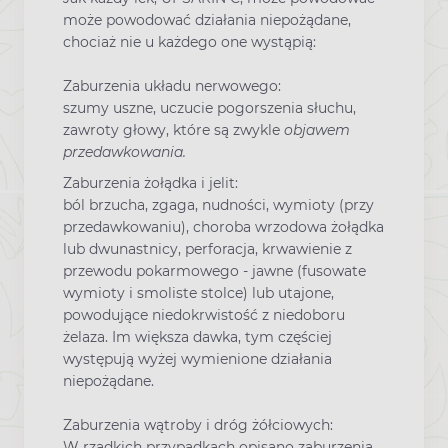
może powodować działania niepożądane,
chociaż nie u każdego one wystąpią:
Zaburzenia układu nerwowego:
szumy uszne, uczucie pogorszenia słuchu,
zawroty głowy, które są zwykle
objawem
przedawkowania.
Zaburzenia żołądka i jelit:
ból brzucha, zgaga, nudności, wymioty (przy
przedawkowaniu), choroba wrzodowa żołądka
lub dwunastnicy, perforacja, krwawienie z
przewodu pokarmowego - jawne (fusowate
wymioty i smoliste stolce) lub utajone,
powodujące niedokrwistość z niedoboru
żelaza. Im większa dawka, tym częściej
występują wyżej wymienione działania
niepożądane.
Zaburzenia wątroby i dróg żółciowych:
W rzadkich przypadkach opisano zaburzenia