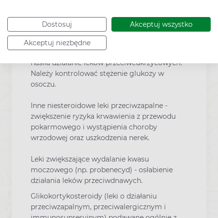
z grupy sulfonylomocznika) oraz insulina ze
względu na właściwości hipoglikemizujące
Dostosuj
Akceptuj wszystko
(zmniejszania stężenie glukozy w krwi) oraz
wypieranie sulfonylomocznika z połączeń z
Akceptuj niezbędne
białkami osocza, kwas acetylosalicylowy
nasila działanie leków przeciwcukrzycowych.
Należy kontrolować stężenie glukozy w
osoczu.
Inne niesteroidowe leki przeciwzapalne
-
zwiększenie ryzyka krwawienia z przewodu
pokarmowego i wystąpienia choroby
wrzodowej oraz uszkodzenia nerek.
Leki zwiększające wydalanie kwasu
moczowego
(np. probenecyd) - osłabienie
działania leków przeciwdnawych.
Glikokortykosteroidy
(leki o działaniu
przeciwzapalnym, przeciwalergicznym i
immunosupresyjnym) podawane ogólnie z