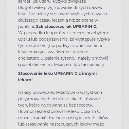
serca) lub udaru. Ryzyko zwiększa
długotrwałe przyjmowanie dużych dawek
leku. Nie należy stosować większych dawek i
dłuższego czasu leczenia niż zalecane w
punkcie.
Jak stosować lek UPSARIN C
.
W przypadku kłopotów z sercem, przebytego
udaru lub podejrzewania, że występuje ryzyko
tych zaburzeń (np. podwyższone ciśnienie
krwi, cukrzyca zwiększone stężenie
cholesterolu, palenie tytoniu) należy omówić
sposób leczenia z lekarzem lub farmaceutą.
Stosowanie leku UPSARIN C z innymi
lekami
Należy powiedzieć lekarzowi o wszystkich
przyjmowanych ostatnio lekach, również
tych, które wydawane są bez recepty.
Równoczesne stosowanie leku Upsarin C
może zmienić działanie następujących leków
lub stosowanie następujących leków może