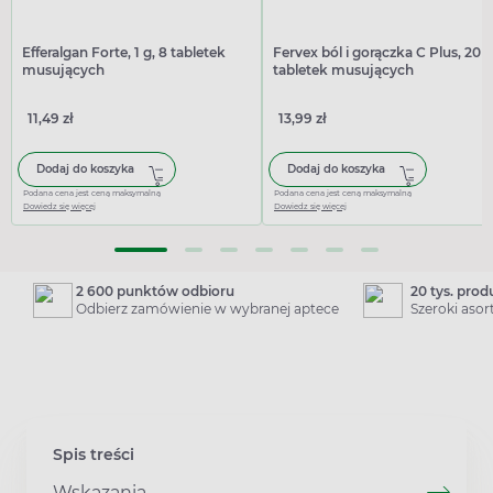
Efferalgan Forte, 1 g, 8 tabletek
Fervex ból i gorączka C Plus, 20
musujących
tabletek musujących
11,49 zł
13,99 zł
Dodaj do koszyka
Dodaj do koszyka
Podana cena jest ceną maksymalną
Podana cena jest ceną maksymalną
Dowiedz się więcej
Dowiedz się więcej
2 600 punktów odbioru
20 tys. pro
Odbierz zamówienie w wybranej aptece
Szeroki aso
Spis treści
Wskazania