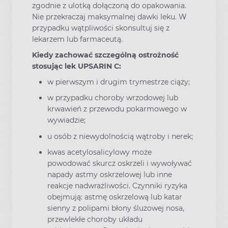
zgodnie z ulotką dołączoną do opakowania.
Nie przekraczaj maksymalnej dawki leku. W
przypadku wątpliwości skonsultuj się z
lekarzem lub farmaceutą.
Kiedy zachować szczególną ostrożność
stosując lek UPSARIN C:
w pierwszym i drugim trymestrze ciąży;
w przypadku choroby wrzodowej lub
krwawień z przewodu pokarmowego w
wywiadzie;
u osób z niewydolnością wątroby i nerek;
kwas acetylosalicylowy może
powodować skurcz oskrzeli i wywoływać
napady astmy oskrzelowej lub inne
reakcje nadwrażliwości. Czynniki ryzyka
obejmują: astmę oskrzelową lub katar
sienny z polipami błony śluzowej nosa,
przewlekłe choroby układu