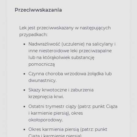
Przeciwwskazania
Lek jest przeciwwskazany w następujących
przypadkach:
Nadwrażliwość (uczulenie) na salicylany i
inne niesteroidowe leki przeciwzapalne
lub na którąkolwiek substancję
pomocniczą
Czynna choroba wrzodowa żołądka lub
dwunastnicy.
Skazy krwotoczne i zaburzenia
krzepnięcia krwi.
Ostatni trymestr ciąży (patrz: punkt Ciąża
i karmienie piersią), okres
okołoporodowy.
Okres karmienia piersią (patrz: punkt
Ciąża i karmienie piersią).