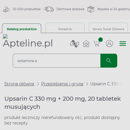
20 000 produktów
Darmowa dostawa
Wysyłka w 24 godziny
Katalog produktów
Poradnik
Serwis Świat Zdrowia
sztuk
Strona główna
Przeziębienie i grypa
Upsarin C 330 mg +
Upsarin C 330 mg + 200 mg, 20 tabletek
musujących
produkt leczniczy nierefundowany otc, produkt dostępny
bez recepty