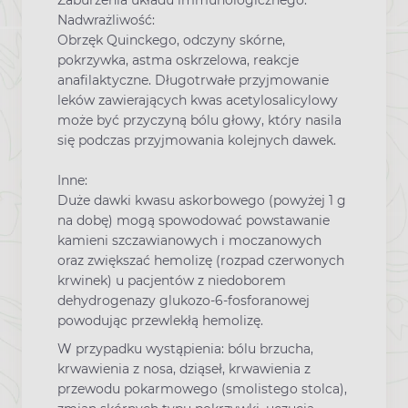
Zaburzenia układu immunologicznego:
Nadwrażliwość:
Obrzęk Quinckego, odczyny skórne,
pokrzywka, astma oskrzelowa, reakcje
anafilaktyczne. Długotrwałe przyjmowanie
leków zawierających kwas acetylosalicylowy
może być przyczyną bólu głowy, który nasila
się podczas przyjmowania kolejnych dawek.
Inne:
Duże dawki kwasu askorbowego (powyżej 1 g
na dobę) mogą spowodować powstawanie
kamieni szczawianowych i moczanowych
oraz zwiększać hemolizę (rozpad czerwonych
krwinek) u pacjentów z niedoborem
dehydrogenazy glukozo-6-fosforanowej
powodując przewlekłą hemolizę.
W przypadku wystąpienia: bólu brzucha,
krwawienia z nosa, dziąseł, krwawienia z
przewodu pokarmowego (smolistego stolca),