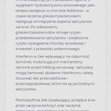
wyjątkiem hydrokortyzonu stosowanego jako
terapia zastępcza w chorobie Addisona - w
czasie leczenia glikokortykoteroidami
następuje zmniejszenie stężenia salicylanów
we krwi. Po odstawieniu
glikokortykosteroidów istnieje ryzyko
przedawkowania salicylanów i zwiększone
ryzyko wystąpienia choroby wrzodowej i
krwawień z przewodu pokarmowego.
Interferon α
(lek wpływający na odporność
komórek, mobilizujących mechanizmy
obronne przed infekcją wirusową)- salicylany
mogą hamować działanie interferonu, należy
stosować leki przeciwbólowe i
przeciwgorączkowe, które nie są pochodnymi
salicylanów.
Pentoksyfilina
(lek zwiększający przepływ krwi
przez naczynia kończyn oraz naczynia
mózgowe) - zwiększone ryzyko krwawienia.