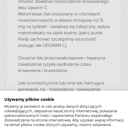
zmienić działanie równocześnie stosowanego
leku Upsarin C:
Metotreksat
(lek stosowany w
chorobach
nowotworowych
) w dawce mniejszej niż 15
mg na tydzień - zwiększa się toksyczny wpływ
metotreksatu na szpik kostny (patrz punkt
Kiedy zachować szczególną ostrożność
stosując lek UPSARIN C).
Doustne leki przeciwzakrzepowe i heparyna
-
zwiększenie ryzyka wydłużenia czasu
krwawienia i krwotoków;
Leki trombolityczne lub inne leki hamujące
agregację
, np. - tyklopidyna - zwiększenie
ryzyka wydłużenia czasu krwawienia i
Używamy plików cookie
krwotoków oraz uszkodzenia błony śluzowej
Możemy je zamieścić w celu analizy danych dotyczących
żołądka przez salicylany. Należy kontrolować
odwiedzających, ulepszenia naszej strony internetowej, pokazania
wskaźniki krzepnięcia krwi.
spersonalizowanych treści i zapewnienia Państwu wspaniałego
doświadczenia na stronie internetowej. Aby uzyskać więcej informacji
na temat plików cookie, których używamy, otwórz ustawienia.
Doustne leki przeciwcukrzycowe
(szczególnie