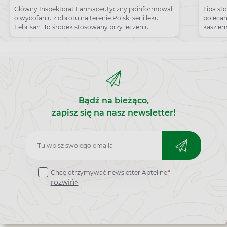
dzia
Główny Inspektorat Farmaceutyczny poinformował
Lipa st
o wycofaniu z obrotu na terenie Polski serii leku
polecan
lipo
Febrisan. To środek stosowany przy leczeniu
kaszlem
przeziębienia
Bądź na bieżąco,
zapisz się na nasz newsletter!
Zapisz
do
Chcę otrzymywać newsletter Apteline
*
newslettera
rozwiń>