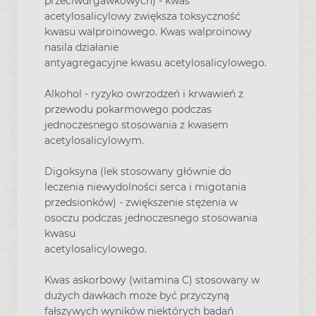
przeciwdrgawkowych) - kwas
acetylosalicylowy zwiększa toksyczność
kwasu walproinowego. Kwas walproinowy
nasila działanie
antyagregacyjne kwasu acetylosalicylowego.
Alkohol
- ryzyko owrzodzeń i krwawień z
przewodu pokarmowego podczas
jednoczesnego stosowania z kwasem
acetylosalicylowym.
Digoksyna
(lek stosowany głównie do
leczenia niewydolności serca i migotania
przedsionków) - zwiększenie stężenia w
osoczu podczas jednoczesnego stosowania
kwasu
acetylosalicylowego.
Kwas askorbowy
(witamina C) stosowany w
dużych dawkach może być przyczyną
fałszywych wyników niektórych badań