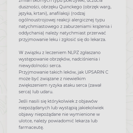
zmian skórnych typu pokrzywki, uczucia
duszności, obrzęku Quinckego (obrzęk warg,
języka, krtani), anafilaksji (rodzaj
ogólnoustrojowej reakcji alergicznej typu
natychmiastowego z zaburzeniami krążenia i
oddychania) należy natychmiast przerwać
przyjmowanie leku i zgłosić się do lekarza.
W związku z leczeniem NLPZ zgłaszano
występowanie obrzęków, nadciśnienia i
niewydolności serca.
Przyjmowanie takich leków, jak UPSARIN C
może być związane z niewielkim
zwiększeniem ryzyka ataku serca (zawał
serca) lub udaru.
Jeśli nasili się którykolwiek z objawów
niepożądanych lub wystąpią jakiekolwiek
objawy niepożądane nie wymienione w
ulotce, należy powiadomić lekarza lub
farmaceutę.