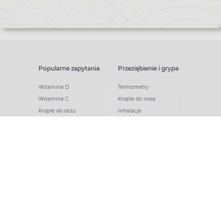
Popularne zapytania
Przeziębienie i grypa
Witamina D
Termometry
Witamina C
Krople do nosa
Krople do oczu
Inhalacje
Tran
Katar
Paracetamol
Kaszel
Ibuprofen
Olejki eteryczne
Melatonina
Gorączka
Elektrolity
Drapanie w gardle
Kolagen
Preparaty przeciwwirusowe
Zatoki
Zapalenie ucha
Woda morska
Odporność