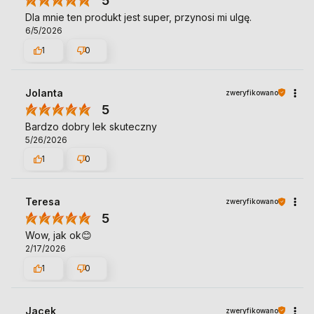
5
Dla mnie ten produkt jest super, przynosi mi ulgę.
6/5/2026
1
0
Jolanta
zweryfikowano
5
Bardzo dobry lek skuteczny
5/26/2026
1
0
Teresa
zweryfikowano
5
Wow, jak ok😊
2/17/2026
1
0
Jacek
zweryfikowano