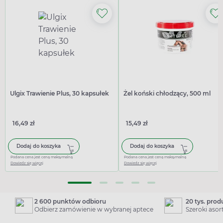
Ulgix Trawienie Plus, 30 kapsułek
Żel koński chłodzący, 500 ml
16,49 zł
15,49 zł
Dodaj do koszyka
Dodaj do koszyka
Podana cena jest ceną maksymalną
Podana cena jest ceną maksymalną
Dowiedz się więcej
Dowiedz się więcej
2 600 punktów odbioru
20 tys. pro
Odbierz zamówienie w wybranej aptece
Szeroki aso