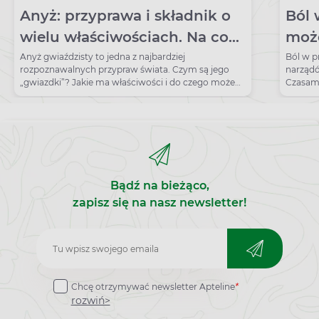
Anyż: przyprawa i składnik o
Ból 
wielu właściwościach. Na co
moż
pomaga anyż gwiazdkowy?
bok
Anyż gwiaździsty to jedna z najbardziej
Ból w 
rozpoznawalnych przypraw świata. Czym są jego
narządó
„gwiazdki”? Jakie ma właściwości i do czego może
Czasami
służyć?
zaburze
Bądź na bieżąco,
zapisz się na nasz newsletter!
Zapisz
do
Chcę otrzymywać newsletter Apteline
*
newslettera
rozwiń>