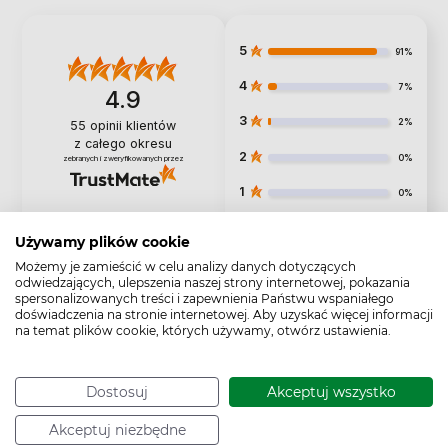
5
91%
4
7%
4.9
3
2%
55
opinii klientów
z całego okresu
2
0%
zebranych i zweryfikowanych przez
1
0%
Używamy plików cookie
Możemy je zamieścić w celu analizy danych dotyczących
odwiedzających, ulepszenia naszej strony internetowej, pokazania
Jak zbieramy opinie?
spersonalizowanych treści i zapewnienia Państwu wspaniałego
doświadczenia na stronie internetowej. Aby uzyskać więcej informacji
Opinie klientów
na temat plików cookie, których używamy, otwórz ustawienia.
Pytania i odpowiedzi (0)
Dostosuj
Akceptuj wszystko
Wyczyść
Szukaj
Akceptuj niezbędne