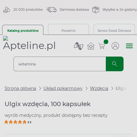
20 000 produktów
Darmowa dostawa
Wysyłka w 24 godziny
Katalog produktów
Poradnik
Serwis Świat Zdrowia
sztuk
Strona główna
Układ pokarmowy
Wzdęcia
Ulgix wzd
Ulgix wzdęcia, 100 kapsułek
wyrób medyczny, produkt dostępny bez recepty
4.9