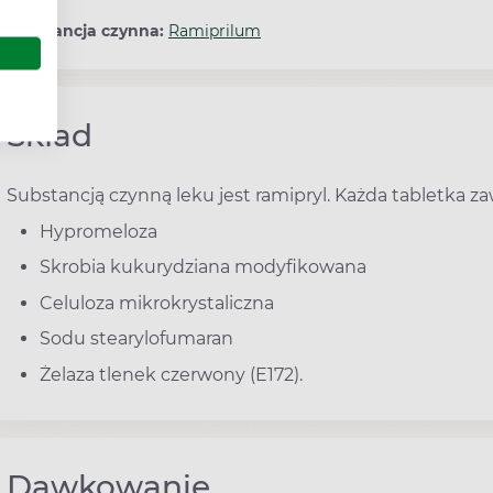
Substancja czynna:
Ramiprilum
Skład
Substancją czynną leku jest ramipryl. Każda tabletka za
Hypromeloza
Skrobia kukurydziana modyfikowana
Celuloza mikrokrystaliczna
Sodu stearylofumaran
Żelaza tlenek czerwony (E172).
Dawkowanie