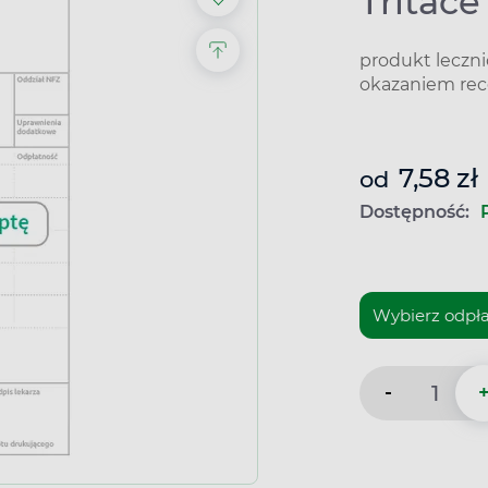
Tritace
produkt leczn
okazaniem rec
7,58 zł
od
Dostępność:
-