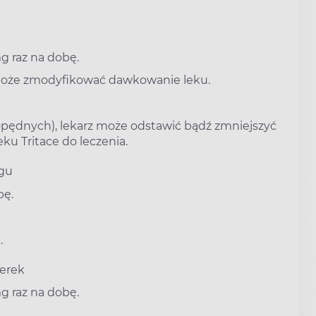
g raz na dobę.
z może zmodyfikować dawkowanie leku.
ędnych), lekarz może odstawić bądź zmniejszyć
u Tritace do leczenia.
zgu
bę.
.
nerek
g raz na dobę.