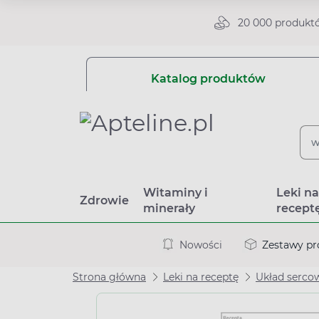
20 000 produkt
Katalog produktów
Witaminy i
Leki n
Zdrowie
minerały
recept
Nowości
Zestawy p
Strona główna
Leki na receptę
Układ serco