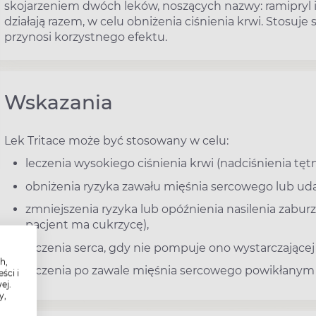
skojarzeniem dwóch leków, noszących nazwy: ramipryl 
działają razem, w celu obniżenia ciśnienia krwi. Stosuje 
przynosi korzystnego efektu.
Wskazania
Lek Tritace może być stosowany w celu:
leczenia wysokiego ciśnienia krwi (nadciśnienia tęt
obniżenia ryzyka zawału mięśnia sercowego lub ud
zmniejszenia ryzyka lub opóźnienia nasilenia zabur
pacjent ma cukrzycę),
leczenia serca, gdy nie pompuje ono wystarczającej i
h,
leczenia po zawale mięśnia sercowego powikłanym 
ści i
ej.
y,