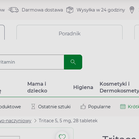
ów
Darmowa dostawa
Wysyłka w 24 godziny
Poradnik
a
Mama i
Kosmetyki i
Higiena
ę
dziecko
Dermokosmety
roduktowe
Ostatnie sztuki
Popularne
Krótk
wo-naczyniowy
Tritace 5, 5 mg, 28 tabletek