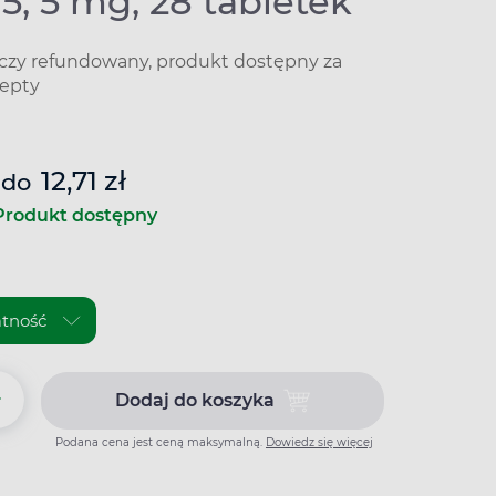
 5, 5 mg, 28 tabletek
iczy refundowany, produkt dostępny za
epty
12,71 zł
do
Produkt dostępny
+
Dodaj do koszyka
Dodaj do koszyka Tritace 5, 5 m
Podana cena jest ceną maksymalną.
Dowiedz się więcej