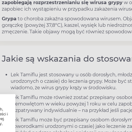
zapobiegają rozprzestrzenianiu się wirusa grypy
w o
zapobiec ich wystąpieniu w przypadku zakażenia wirus
Grypa
to choroba zakaźna spowodowana wirusem. Objaw
gorączkę (powyżej 37,8ºC), kaszel, wysięk lub niedrożno
zmęczenie. Takie objawy mogą być również spowodowan
Jakie są wskazania do stosowa
Lek Tamiflu jest stosowany u osób dorosłych, młod
urodzonych o czasie) do leczenia grypy. Może być s
wiadomo, że wirus grypy krąży w środowisku.
Lek Tamiflu może również zostać przepisany osobo
niemowlętom w wieku powyżej 1 roku w celu zapobi
h,
rozpatrywany indywidualnie – na przykład jeśli pacj
ści i
ej.
Lek Tamiflu może być przepisany osobom dorosłym,
y,
noworodkami urodzonymi o czasie) jako leczenie z