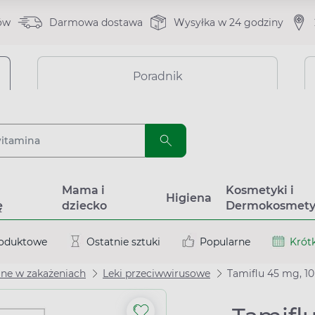
ów
Darmowa dostawa
Wysyłka w 24 godziny
Poradnik
a
Mama i
Kosmetyki i
Higiena
ę
dziecko
Dermokosmety
roduktowe
Ostatnie sztuki
Popularne
Krótk
ane w zakażeniach
Leki przeciwwirusowe
Tamiflu 45 mg, 1