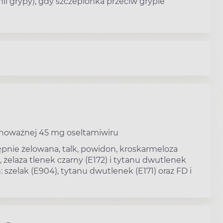
ii grypy), gdy szczepionka przeciw grypie
ównoważnej 45 mg oseltamiwiru
tępnie żelowana, talk, powidon, kroskarmeloza
 żelaza tlenek czarny (E172) i tytanu dwutlenek
szelak (E904), tytanu dwutlenek (E171) oraz FD i