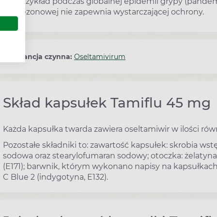
przykład podczas globalnej epidemii grypy (pandem
sezonowej nie zapewnia wystarczającej ochrony.
Substancja czynna:
Oseltamivirum
Skład kapsułek Tamiflu 45 mg
Każda kapsułka twarda zawiera oseltamiwir w ilości r
Pozostałe składniki to: zawartość kapsułek: skrobia ws
sodowa oraz stearylofumaran sodowy; otoczka: żelatyna,
(E171); barwnik, którym wykonano napisy na kapsułkach: 
C Blue 2 (indygotyna, E132).