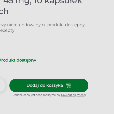
u 45 mg, 10 kapsułek
ch
iczy nierefundowany rx, produkt dostępny
recepty
Produkt dostępny
+
Dodaj do koszyka
Dodaj do koszyka Tamiflu 45 m
Podana cena jest ceną maksymalną.
Dowiedz się więcej