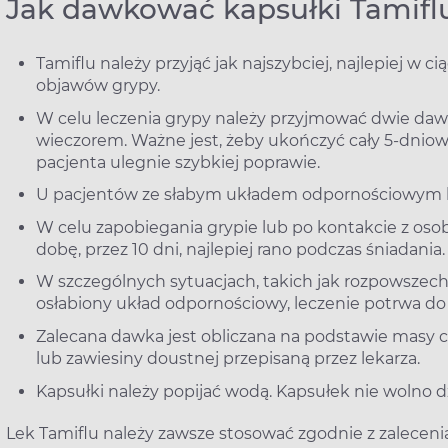
Jak dawkować kapsułki Tamifl
Tamiflu należy przyjąć jak najszybciej, najlepiej w
objawów grypy.
W celu leczenia grypy należy przyjmować dwie dawki
wieczorem. Ważne jest, żeby ukończyć cały 5-dniowy
pacjenta ulegnie szybkiej poprawie.
U pacjentów ze słabym układem odpornościowym le
W celu zapobiegania grypie lub po kontakcie z os
dobę, przez 10 dni, najlepiej rano podczas śniadania.
W szczególnych sytuacjach, takich jak rozpowszech
osłabiony układ odpornościowy, leczenie potrwa do 
Zalecana dawka jest obliczana na podstawie masy ci
lub zawiesiny doustnej przepisaną przez lekarza.
Kapsułki należy popijać wodą. Kapsułek nie wolno dzi
Lek Tamiflu należy zawsze stosować zgodnie z zalecenia