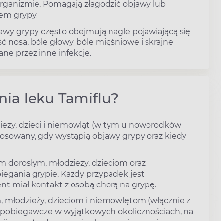
rganizmie. Pomagają złagodzić objawy lub
em grypy.
y grypy często obejmują nagle pojawiającą się
ść nosa, bóle głowy, bóle mięśniowe i skrajne
e przez inne infekcje.
nia leku Tamiflu?
zieży, dzieci i niemowląt (w tym u noworodków
tosowany, gdy wystąpią objawy grypy oraz kiedy
m dorosłym, młodzieży, dzieciom oraz
egania grypie. Każdy przypadek jest
ent miał kontakt z osobą chorą na grypę.
 młodzieży, dzieciom i niemowlętom (włącznie z
apobiegawcze w wyjątkowych okolicznościach, na