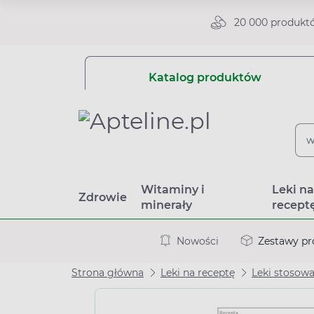
20 000 produkt
Katalog produktów
Witaminy i
Leki n
Zdrowie
minerały
recept
Nowości
Zestawy p
Strona główna
Leki na receptę
Leki stosow