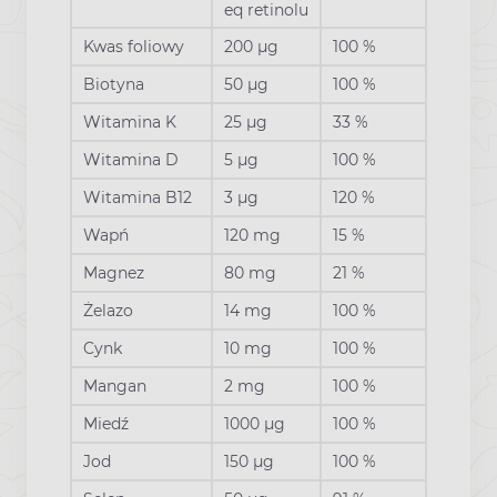
eq retinolu
Kwas foliowy
200 µg
100 %
Biotyna
50 µg
100 %
Witamina K
25 µg
33 %
Witamina D
5 µg
100 %
Witamina B12
3 µg
120 %
Wapń
120 mg
15 %
Magnez
80 mg
21 %
Żelazo
14 mg
100 %
Cynk
10 mg
100 %
Mangan
2 mg
100 %
Miedź
1000 µg
100 %
Jod
150 µg
100 %