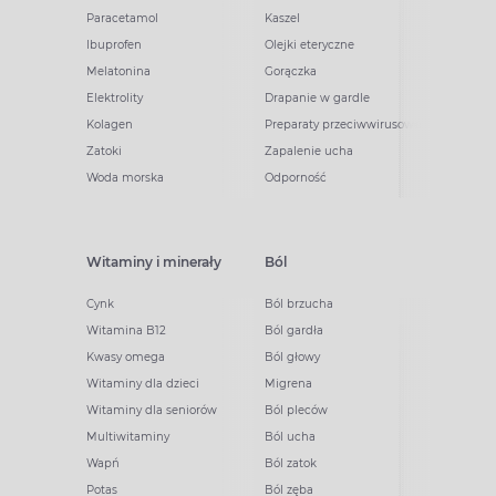
Paracetamol
Kaszel
Ibuprofen
Olejki eteryczne
Melatonina
Gorączka
Elektrolity
Drapanie w gardle
Kolagen
Preparaty przeciwwirusowe
Zatoki
Zapalenie ucha
Woda morska
Odporność
Witaminy i minerały
Ból
Cynk
Ból brzucha
Witamina B12
Ból gardła
Kwasy omega
Ból głowy
Witaminy dla dzieci
Migrena
Witaminy dla seniorów
Ból pleców
Multiwitaminy
Ból ucha
Wapń
Ból zatok
Potas
Ból zęba