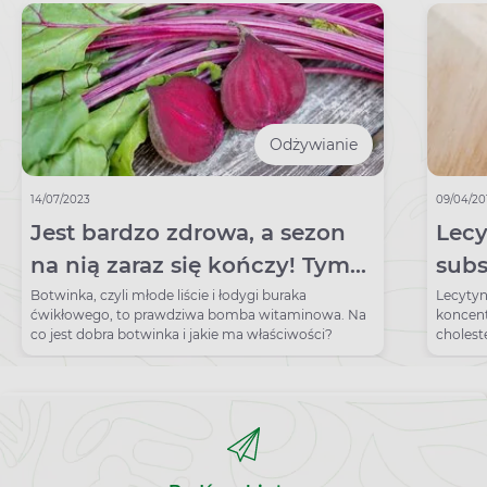
Odżywianie
14/07/2023
09/04/20
Jest bardzo zdrowa, a sezon
Lecy
na nią zaraz się kończy! Tym
subs
prostym przepisem włączysz
się 
Botwinka, czyli młode liście i łodygi buraka
Lecytyn
ćwikłowego, to prawdziwa bomba witaminowa. Na
koncent
ją do diety
co jest dobra botwinka i jakie ma właściwości?
cholest