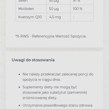
Selen
50 µg
91 %
Molibden
50 µg
100 %
Koenzym Q10
4,5 mg
-
*% RWS - Referencyjna Wartość Spożycia.
Uwagi do stosowania
Nie należy przekraczać zalecanej porcji do
spożycia w ciągu dnia.
Suplementy diety nie mogą być
stosowane jako substytut (zamiennik)
zróżnicowanej diety.
Utrzymanie prawidłowego stanu zdrowia