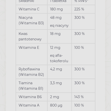
Składniki
1 tabletka
% RWS*
Witamina C
180 mg
225 %
Niacyna
48 mg
300 %
(Witamina B3)
eq niacyny
Kwas
18 mg
300 %
pantotenowy
Witamina E
12 mg
100 %
eq afla-
tokoferolu
Ryboflawina
4,2 mg
300 %
(Witamina B2)
Tiamina
3,3 mg
300 %
(Witamina B1)
Witamina B6
2 mg
143 %
Witamina A
800 µg
100 %