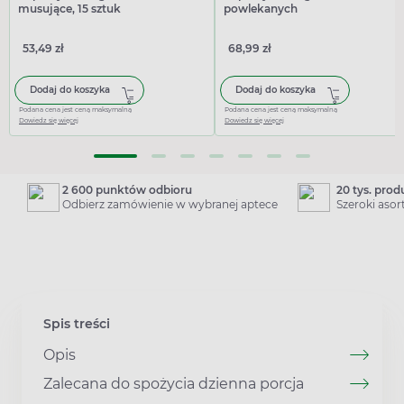
musujące, 15 sztuk
powlekanych
53,49 zł
68,99 zł
Dodaj do koszyka
Dodaj do koszyka
Podana cena jest ceną maksymalną
Podana cena jest ceną maksymalną
Dowiedz się więcej
Dowiedz się więcej
2 600 punktów odbioru
20 tys. pro
Odbierz zamówienie w wybranej aptece
Szeroki aso
Spis treści
Opis
Zalecana do spożycia dzienna porcja