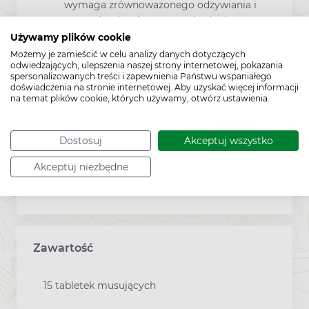
wymaga zrównoważonego odżywiania i
prowadzenia zdrowego trybu życia.
Używamy plików cookie
Suplementy diety powinny być
Możemy je zamieścić w celu analizy danych dotyczących
przechowywane w sposób niedostępny
odwiedzających, ulepszenia naszej strony internetowej, pokazania
dla małych dzieci.
spersonalizowanych treści i zapewnienia Państwu wspaniałego
doświadczenia na stronie internetowej. Aby uzyskać więcej informacji
Nie stosować w przypadku
na temat plików cookie, których używamy, otwórz ustawienia.
nadwrażliwości na którykolwiek ze
składników preparatu.
Dostosuj
Akceptuj wszystko
Przechowywać w temperaturze
pokojowej, chronić przed światłem i
Akceptuj niezbędne
wilgocią.
Zawartość
15 tabletek musujących