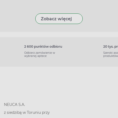
Zobacz więcej
2 600 punktów odbioru
20 tys. 
Odbierz zamówienie w
Szeroki as
wybranej aptece
produktów
NEUCA S.A.
z siedzibą w Toruniu przy