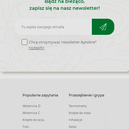
Bądź na bieżąco,
zapisz się na nasz newsletter!
Zapisz
do
Chcę otrzymywać newsletter Apteline
*
newslettera
rozwiń>
Popularne zapytania
Przeziębienie i grypa
Witamina D
Termometry
Witamina C
Krople do nosa
Krople do oczu
Inhalacje
Tran
Katar