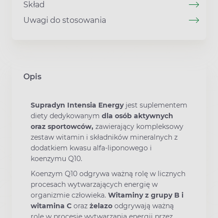
Skład
Uwagi do stosowania
Opis
Supradyn Intensia Energy
jest suplementem
diety dedykowanym
dla osób aktywnych
oraz sportowców,
zawierający kompleksowy
zestaw witamin i składników mineralnych z
dodatkiem kwasu alfa-liponowego i
koenzymu Q10.
Koenzym Q10 odgrywa ważną rolę w licznych
procesach wytwarzających energię w
organizmie człowieka.
Witaminy z grupy B i
witamina C
oraz
żelazo
odgrywają ważną
rolę w procesie wytwarzania energii przez