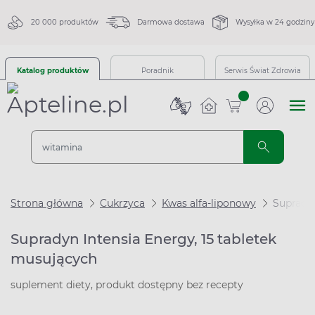
20 000 produktów
Darmowa dostawa
Wysyłka w 24 godziny
Katalog produktów
Poradnik
Serwis Świat Zdrowia
sztuk
Strona główna
Cukrzyca
Kwas alfa-liponowy
Supradyn
Supradyn Intensia Energy, 15 tabletek
musujących
suplement diety, produkt dostępny bez recepty