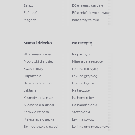
Żelazo
Bóle menstruacyjne
Żeń-szeń
Bóle mięśniowo-stawowe
Magnez
Kompresy żelowe
Mama i dziecko
Na receptę
Witaminy w ciąży
Na pasożyty
Probiotyki dla dzieci
Minerały na receptę
Kwas foliowy
Leki na cukrzycę
Odparzenia
Leki na grzybicę
Na katar dla dzieci
Leki na trądzik
Laktacja
Na tarczycę
Kosmetyki dla mam
Na hemoroidy
Akcesoria dla dzieci
Na nadciśnienie
Zdrowie dziecka
Szczepionki
Pielęgnacja dziecka
Leki na otyłość
Ból i gorączka u dzieci
Leki na dnę moczanową