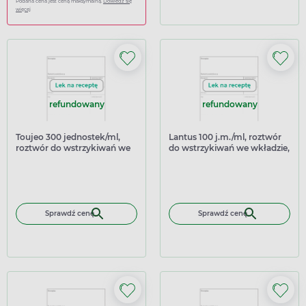
Podana cena jest ceną maksymalną.
Dowiedz się
więcej
refundowany
refundowany
Toujeo 300 jednostek/ml,
Lantus 100 j.m./ml, roztwór
roztwór do wstrzykiwań we
do wstrzykiwań we wkładzie,
wstrzykiwaczu SoloStar, 10
5 wkładów x 3 ml
wstrzykiwaczy
Sprawdź cenę
Sprawdź cenę