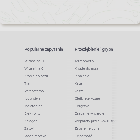
Popularne zapytania
Przeziębienie i grypa
Witamina D
Termometry
Witamina C
Krople do nosa
Krople do oczu
Inhalacje
Tran
Katar
Paracetamol
Kaszel
Ibuprofen
Olejki eteryczne
Melatonina
Gorączka
Elektrolity
Drapanie w gardle
Kolagen
Preparaty przeciwwirusowe
Zatoki
Zapalenie ucha
Woda morska
Odporność