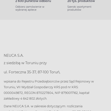
2 600 punktów odbioru
20 tys. produktów
Odbierz zamówienie w
Szeroki asortyment
wybranej aptece
produktów
NEUCA S.A.
z siedzibą w Toruniu przy
ul. Forteczna 35-37, 87-100 Toruń,
wpisana do Rejestru Przedsiębiorców przez Sąd Rejonowy w
Toruniu, VII Wydział Gospodarczy KRS pod nr KRS:
0000049872, REGON 870227804, NIP 8790017162, kapitał
zakładowy 4 642 802 złotych.
Dane NEUCA S.A. w zakresie dotyczącym: rozliczania