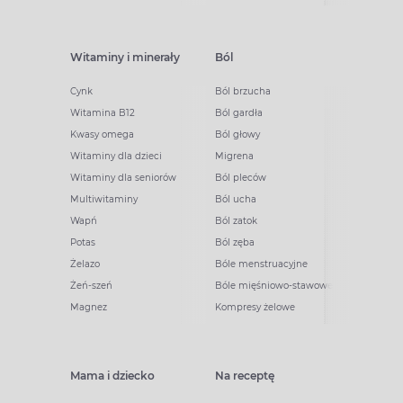
Witaminy i minerały
Ból
Cynk
Ból brzucha
Witamina B12
Ból gardła
Kwasy omega
Ból głowy
Witaminy dla dzieci
Migrena
Witaminy dla seniorów
Ból pleców
Multiwitaminy
Ból ucha
Wapń
Ból zatok
Potas
Ból zęba
Żelazo
Bóle menstruacyjne
Żeń-szeń
Bóle mięśniowo-stawowe
Magnez
Kompresy żelowe
Mama i dziecko
Na receptę