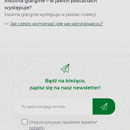
Insulina glargine – w jakich postaciach
występuje?
Insulina glargine występuje w postaci iniekcji.
>>
Jak często wymieniać igłę we wstrzykiwaczu?
Bądź na bieżąco,
zapisz się na nasz newsletter!
Zapisz
do
*
Chcę otrzymywać newsletter Apteline
newslettera
rozwiń>