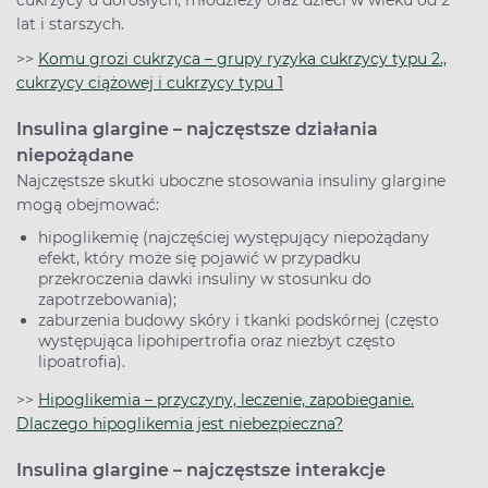
cukrzycy u dorosłych, młodzieży oraz dzieci w wieku od 2
lat i starszych.
>>
Komu grozi cukrzyca – grupy ryzyka cukrzycy typu 2.,
cukrzycy ciążowej i cukrzycy typu 1
Insulina glargine – najczęstsze działania
niepożądane
Najczęstsze skutki uboczne stosowania insuliny glargine
mogą obejmować:
hipoglikemię (najczęściej występujący niepożądany
efekt, który może się pojawić w przypadku
przekroczenia dawki insuliny w stosunku do
zapotrzebowania);
zaburzenia budowy skóry i tkanki podskórnej (często
występująca lipohipertrofia oraz niezbyt często
lipoatrofia).
>>
Hipoglikemia – przyczyny, leczenie, zapobieganie.
Dlaczego hipoglikemia jest niebezpieczna?
Insulina glargine – najczęstsze interakcje