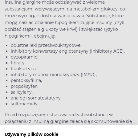
Insulina glargine może oddziaływać z wieloma
substancjami wpływającymi na metabolizm glukozy, co
może wymagać dostosowania dawki. Substancje, które
mogą nasilać działanie hipoglikemizujące insuliny (czyli
obniżać stężenie glukozy we krwi) i zwiększać ryzyko
hipoglikemii, obejmują:
doustne leki przeciwcukrzycowe,
inhibitory konwertazy angiotensyny (inhibitory ACE),
dyzopiramid,
fibraty,
fluoksetyna,
inhibitory monoaminooksydazy (IMAO),
pentoksyfilina,
propoksyfen,
salicylany,
analogi somatostatyny
sulfonamidy.
Przed rozpoczęciem stosowania tych substancji w
połączeniu z insuliną glargine zaleca się skonsultowanie się
z lekarzem w celu właściwej regulacji dawki i
Używamy plików cookie
monitorowania ewentualnych interakcji.