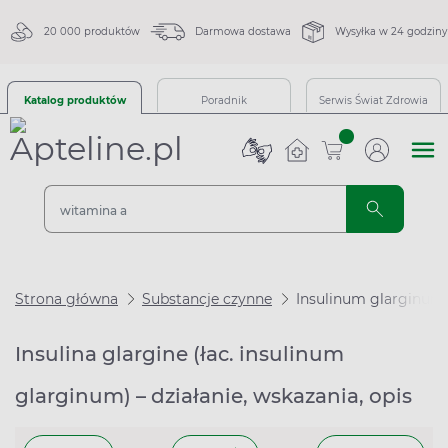
20 000 produktów
Darmowa dostawa
Wysyłka w 24 godziny
Katalog produktów
Poradnik
Serwis Świat Zdrowia
sztuk
Strona główna
Substancje czynne
Insulinum glarginum
Insulina glargine (łac. insulinum
glarginum) – działanie, wskazania, opis