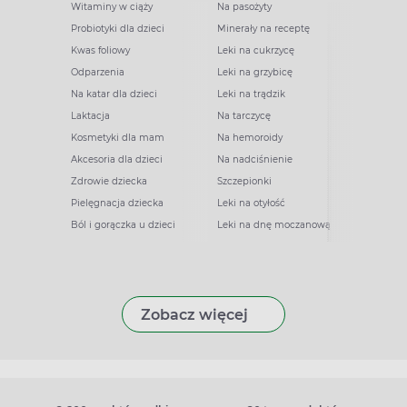
Witaminy w ciąży
Na pasożyty
Probiotyki dla dzieci
Minerały na receptę
Kwas foliowy
Leki na cukrzycę
Odparzenia
Leki na grzybicę
Na katar dla dzieci
Leki na trądzik
Laktacja
Na tarczycę
Kosmetyki dla mam
Na hemoroidy
Akcesoria dla dzieci
Na nadciśnienie
Zdrowie dziecka
Szczepionki
Pielęgnacja dziecka
Leki na otyłość
Ból i gorączka u dzieci
Leki na dnę moczanową
Zobacz więcej