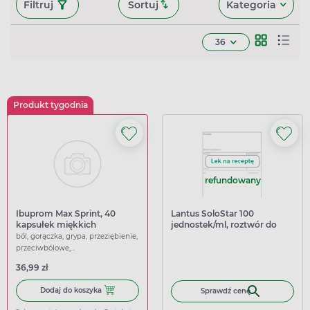
Filtruj
Sortuj
Kategoria
36
Produkt tygodnia
refundowany
Ibuprom Max Sprint, 40
Lantus SoloStar 100
kapsułek miękkich
jednostek/ml, roztwór do
wstrzykiwań we
ból, gorączka, grypa, przeziębienie,
wstrzykiwaczu, 5 sztuk x 3 ml
przeciwbólowe,
przeciwgorączkowe
36,99 zł
Dodaj do koszyka Ibuprom Max Sprint, 40 kapsułek miękk
Dodaj do koszyka
Sprawdź cenę