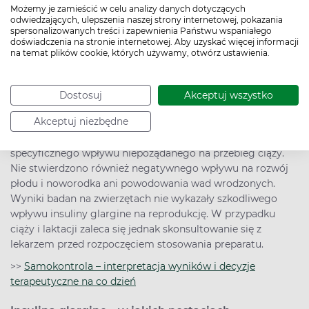
Możemy je zamieścić w celu analizy danych dotyczących
>>
Sposoby podawania insuliny
odwiedzających, ulepszenia naszej strony internetowej, pokazania
spersonalizowanych treści i zapewnienia Państwu wspaniałego
doświadczenia na stronie internetowej. Aby uzyskać więcej informacji
Insulina glargine – stosowanie w ciąży i w okresie
na temat plików cookie, których używamy, otwórz ustawienia.
karmienia piersią
Nie ma dotychczas dostępnych danych klinicznych z
kontrolowanych badań dotyczących stosowania insuliny
Dostosuj
Akceptuj wszystko
glargine u kobiet w ciąży. Jednak informacje zebrane z
Akceptuj niezbędne
dużej liczby przypadków (ponad 1000 kobiet w ciąży), w
których preparat był stosowany, sugerują brak
specyficznego wpływu niepożądanego na przebieg ciąży.
Nie stwierdzono również negatywnego wpływu na rozwój
płodu i noworodka ani powodowania wad wrodzonych.
Wyniki badan na zwierzętach nie wykazały szkodliwego
wpływu insuliny glargine na reprodukcję. W przypadku
ciąży i laktacji zaleca się jednak skonsultowanie się z
lekarzem przed rozpoczęciem stosowania preparatu.
>>
Samokontrola – interpretacja wyników i decyzje
terapeutyczne na co dzień