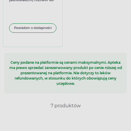
wstrzykiwań we wkładzie,
10 wkładów
Powiadom o dostępności
Ceny podane na platformie są cenami maksymalnymi. Apteka
ma prawo sprzedać zarezerwowany produkt po cenie niższej od
prezentowanej na platformie. Nie dotyczy to leków
refundowanych, w stosunku do których obowiązują ceny
urzędowe.
7 produktów