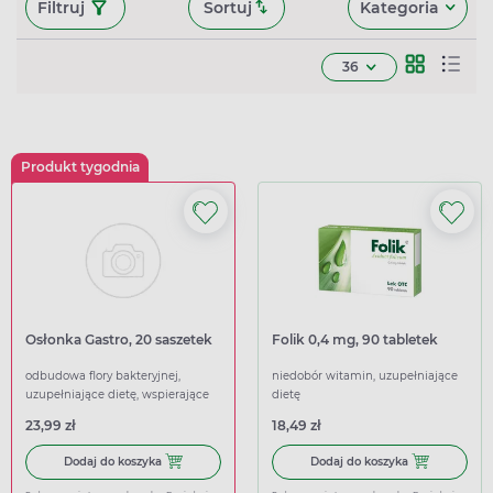
Filtruj
Sortuj
Kategoria
36
Produkt tygodnia
Osłonka Gastro, 20 saszetek
Folik 0,4 mg, 90 tabletek
odbudowa flory bakteryjnej,
niedobór witamin, uzupełniające
uzupełniające dietę, wspierające
dietę
23,99 zł
18,49 zł
Dodaj do koszyka Osłonka Gastro, 20 saszetek
Dodaj do koszy
Dodaj do koszyka
Dodaj do koszyka