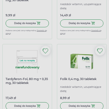
mg, 30 tabletek
niedobór witamin, uzupełniające
dietę
9,99 zł
14,49 zł
Dodaj do koszyka Acidum Folicum Hasco, 15 mg, 30 table
Dodaj do koszy
Dodaj do koszyka
Dodaj do koszyka
Podana cena jest ceną maksymalną.
Dowiedz się
Podana cena jest ceną maksymalną.
Dowiedz się
więcej
więcej
nierefundowany
Tardyferon-Fol, 80 mg + 0,35
Folik 0,4 mg, 30 tabletek
mg, 30 tabletek
powlekanych o
niedobór witamin, uzupełniające
przedłużonym uwalnianiu
dietę
(import równoległy
17,49 zł
8,99 zł
Allpharm)
Dodaj do koszyka Tardyferon-Fol, 80 mg + 0,35 mg, 30 t
Dodaj do koszy
Dodaj do koszyka
Dodaj do koszyka