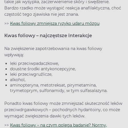
takie jak wysypka, zaczerwienienie skóry i swędzenie.
Bardzo rzadko może wystąpić reakcja anafilaktyczna, choć
częstość tego zjawiska nie jest znana.
>>
Kwas foliowy zmniejsza ryzyko udaru mózgu
Kwas foliowy – najczęstsze interakcje
Na zwiększenie zapotrzebowania na kwas foliowy
wpływają:
leki przeciwpadaczkowe,
doustne środki antykoncepcyjne,
leki przeciwgruźlicze,
alkohol,
aminopteryna, metotreksat, pirymetamina,
trymetoprym, sulfonamidy, w tym sulfasalazyna.
Ponadto kwas foliowy może zmniejszać skuteczność leków
przeciwdrgawkowych – pochodnych hydantoiny, co może
wymagać zwiększenia dawki tych leków.
>>
Kwas foliowy – na czym polega badanie? Normy,