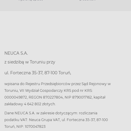
NEUCA S.A.
z siedzibą w Toruniu przy
ul. Forteczna 35-37, 87-100 Toruń,
wpisana do Rejestru Przedsiębiorców przez Sąd Rejonowy w
Toruniu, VII Wydział Gospodarczy KRS pod nr KRS:
0000049872, REGON 870227804, NIP 8790017162, kapitał
zakładowy 4 642 802 złotych.
Dane NEUCA S.A. w zakresie dotyczącym: rozliczania
podatku VAT: Neuca Grupa VAT, ul. Forteczna 35-37, 87-100
Toruń, NIP: 1070047823