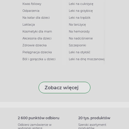
Kwas foliowy
Leki na cukrzycę
Odparzenia
Leki na grzybicę
Na katar dla dzieci
Leki na trądzik
Laktacja
Na tarczycę
Kosmetyki dla mam
Na hemoroidy
Akcesoria dla dzieci
Na nadciśnienie
Zdrowie dziecka
Szczepionki
Pielęgnacja dziecka
Leki na otyłość
Ból i gorączka u dzieci
Leki na dnę moczanową
Zobacz więcej
2 600 punktów odbioru
20 tys. produktów
Odbierz zamówienie w
Szeroki asortyment
wybranej aptece
produktów