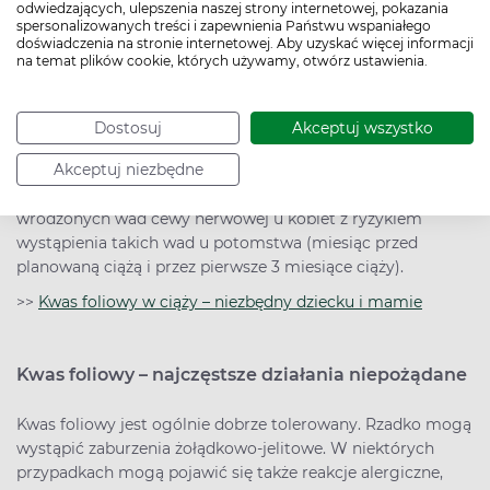
odwiedzających, ulepszenia naszej strony internetowej, pokazania
spersonalizowanych treści i zapewnienia Państwu wspaniałego
leki przeciwdrgawkowe,
doświadczenia na stronie internetowej. Aby uzyskać więcej informacji
doustne środki antykoncepcyjne,
na temat plików cookie, których używamy, otwórz ustawienia.
doustne środki przeciwbakteryjne,
w chorobach towarzyszących przewlekłej hemolizie,
takich jak talasemia i niedokrwistość sierpowata,
Dostosuj
Akceptuj wszystko
u pacjentów poddawanych długotrwałej dializie.
Akceptuj niezbędne
Dodatkowo jest stosowany we wtórnej profilaktyce
wrodzonych wad cewy nerwowej u kobiet z ryzykiem
wystąpienia takich wad u potomstwa (miesiąc przed
planowaną ciążą i przez pierwsze 3 miesiące ciąży).
>>
Kwas foliowy w ciąży – niezbędny dziecku i mamie
Kwas foliowy – najczęstsze działania niepożądane
Kwas foliowy jest ogólnie dobrze tolerowany. Rzadko mogą
wystąpić zaburzenia żołądkowo-jelitowe. W niektórych
przypadkach mogą pojawić się także reakcje alergiczne,