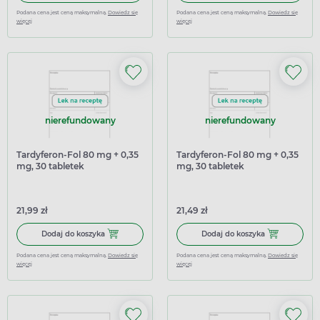
Podana cena jest ceną maksymalną.
Dowiedz się
Podana cena jest ceną maksymalną.
Dowiedz się
więcej
więcej
nierefundowany
nierefundowany
Tardyferon-Fol 80 mg + 0,35
Tardyferon-Fol 80 mg + 0,35
mg, 30 tabletek
mg, 30 tabletek
powlekanych (import
powlekanych o
równoległy Inpharm)
przedłużonym uwalnianiu
(import równoległy
21,99 zł
21,49 zł
Delfarma)
Dodaj do koszyka Tardyferon-Fol 80 mg + 0,35 mg, 30 ta
Dodaj do kosz
Dodaj do koszyka
Dodaj do koszyka
Podana cena jest ceną maksymalną.
Dowiedz się
Podana cena jest ceną maksymalną.
Dowiedz się
więcej
więcej