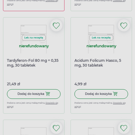
Podana cena jest ceną maksymalną.
Dowiedz się
Podana cena jest ceną maksymalną.
Dowiedz się
więcej
więcej
nierefundowany
nierefundowany
Tardyferon-Fol 80 mg + 0,35
Acidum Folicum Hasco, 5
mg, 30 tabletek
mg, 30 tabletek
powlekanych o
przedłużonym uwalnianiu
(import równoległy
21,49 zł
4,99 zł
Delfarma, Grecja)
Dodaj do koszyka Tardyferon-Fol 80 mg + 0,35 mg, 30 tab
Dodaj do kosz
Dodaj do koszyka
Dodaj do koszyka
Podana cena jest ceną maksymalną.
Dowiedz się
Podana cena jest ceną maksymalną.
Dowiedz się
więcej
więcej