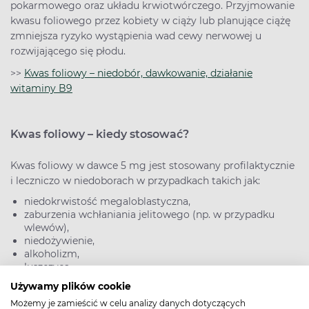
pokarmowego oraz układu krwiotwórczego. Przyjmowanie
kwasu foliowego przez kobiety w ciąży lub planujące ciążę
zmniejsza ryzyko wystąpienia wad cewy nerwowej u
rozwijającego się płodu.
>>
Kwas foliowy – niedobór, dawkowanie, działanie
witaminy B9
Kwas foliowy – kiedy stosować?
Kwas foliowy w dawce 5 mg jest stosowany profilaktycznie
i leczniczo w niedoborach w przypadkach takich jak:
niedokrwistość megaloblastyczna,
zaburzenia wchłaniania jelitowego (np. w przypadku
wlewów),
niedożywienie,
alkoholizm,
łuszczyca.
Używamy plików cookie
Możemy je zamieścić w celu analizy danych dotyczących
Jest również zalecany u pacjentów przyjmujących: