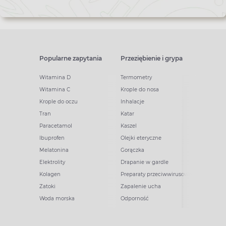
Popularne zapytania
Przeziębienie i grypa
Witamina D
Termometry
Witamina C
Krople do nosa
Krople do oczu
Inhalacje
Tran
Katar
Paracetamol
Kaszel
Ibuprofen
Olejki eteryczne
Melatonina
Gorączka
Elektrolity
Drapanie w gardle
Kolagen
Preparaty przeciwwirusowe
Zatoki
Zapalenie ucha
Woda morska
Odporność