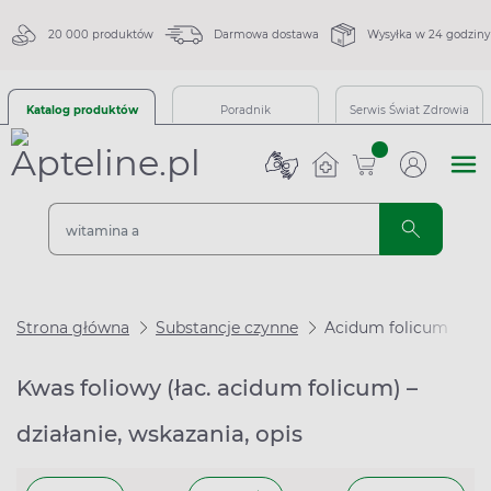
20 000 produktów
Darmowa dostawa
Wysyłka w 24 godziny
Katalog produktów
Poradnik
Serwis Świat Zdrowia
sztuk
Strona główna
Substancje czynne
Acidum folicum
Kwas foliowy (łac. acidum folicum) –
działanie, wskazania, opis