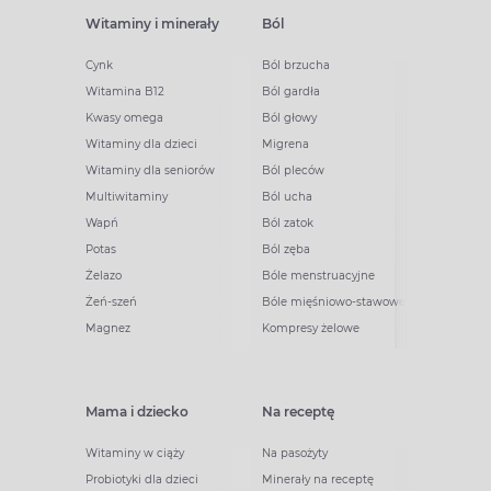
Witaminy i minerały
Ból
Cynk
Ból brzucha
Witamina B12
Ból gardła
Kwasy omega
Ból głowy
Witaminy dla dzieci
Migrena
Witaminy dla seniorów
Ból pleców
Multiwitaminy
Ból ucha
Wapń
Ból zatok
Potas
Ból zęba
Żelazo
Bóle menstruacyjne
Żeń-szeń
Bóle mięśniowo-stawowe
Magnez
Kompresy żelowe
Mama i dziecko
Na receptę
Witaminy w ciąży
Na pasożyty
Probiotyki dla dzieci
Minerały na receptę