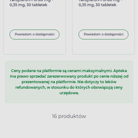
0,35 mg, 30 tabletek
0,35 mg, 30 tabletek
(import równoległy
powlekanych o
Inpharm)
zmodyfikowanym
uwalnianiu
Powiadom o dostępności
Powiadom o dostępności
Ceny podane na platformie są cenami maksymalnymi. Apteka
ma prawo sprzedać zarezerwowany produkt po cenie niższej od
prezentowanej na platformie. Nie dotyczy to leków
refundowanych, w stosunku do których obowiązują ceny
urzędowe.
16 produktów