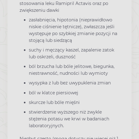
stosowania leku Ramipril Actavis oraz po
zwiększeniu dawki
zasłabnięcia, hipotonia (nieprawidłowo
niskie ciśnienie tętnicze), zwłaszcza jeśli
występuje po szybkiej zmianie pozycji na
stojącą lub siedzącą
suchy i męczący kaszel, zapalenie zatok
lub oskrzeli, duszność
ból brzucha lub bóle jelitowe, biegunka,
niestrawność, nudności lub wymioty
wysypka z lub bez uwypuklenia zmian
ból w klatce piersiowej
skurcze lub bóle mięśni
stwierdzenie wyższego niż zwykle
stężenia potasu we krwi w badaniach
laboratoryjnych.
Niezbyt często (mogą dotyczy nie więcej niż 1