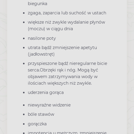
biegunka
zgaga, zaparcia lub suchość w ustach
większe niż zwykle wydalanie płynów
(moczu) w ciągu dnia
nasilone poty
utrata bądź zmniejszenie apetytu
(jadłowstręt)
przyspieszone bądź nieregularne bicie
serca.Obrzęki rąk i nóg. Mogą być
objawem zatrzymywania wody w
ilościach większych niż zwykle.
uderzenia gorąca
niewyraźne widzenie
bóle stawów
gorączka
impotencja u mężczyzn, zmniejszenie