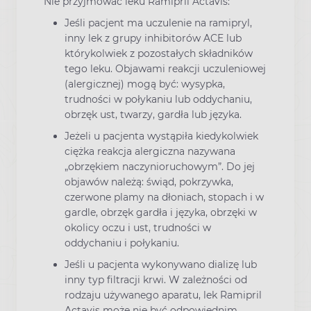
Nie przyjmować leku Ramipril Actavis:
Jeśli pacjent ma uczulenie na ramipryl,
inny lek z grupy inhibitorów ACE lub
którykolwiek z pozostałych składników
tego leku. Objawami reakcji uczuleniowej
(alergicznej) mogą być: wysypka,
trudności w połykaniu lub oddychaniu,
obrzęk ust, twarzy, gardła lub języka.
Jeżeli u pacjenta wystąpiła kiedykolwiek
ciężka reakcja alergiczna nazywana
„obrzękiem naczynioruchowym”. Do jej
objawów należą: świąd, pokrzywka,
czerwone plamy na dłoniach, stopach i w
gardle, obrzęk gardła i języka, obrzęki w
okolicy oczu i ust, trudności w
oddychaniu i połykaniu.
Jeśli u pacjenta wykonywano dializę lub
inny typ filtracji krwi. W zależności od
rodzaju używanego aparatu, lek Ramipril
Actavis może nie być odpowiednim