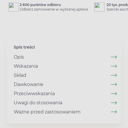
2 600 punktów odbioru
20 tys. pro
Odbierz zamówienie w wybranej aptece
Szeroki aso
Spis treści
Opis
Wskazania
Skład
Dawkowanie
Przeciwwskazania
Uwagi do stosowania
Ważne przed zastosowaniem