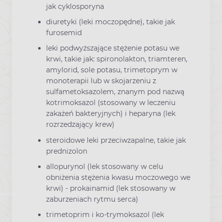
jak cyklosporyna
diuretyki (leki moczopędne), takie jak
furosemid
leki podwyższające stężenie potasu we
krwi, takie jak: spironolakton, triamteren,
amylorid, sole potasu, trimetoprym w
monoterapii lub w skojarzeniu z
sulfametoksazolem, znanym pod nazwą
kotrimoksazol (stosowany w leczeniu
zakażeń bakteryjnych) i heparyna (lek
rozrzedzający krew)
steroidowe leki przeciwzapalne, takie jak
prednizolon
allopurynol (lek stosowany w celu
obniżenia stężenia kwasu moczowego we
krwi) - prokainamid (lek stosowany w
zaburzeniach rytmu serca)
trimetoprim i ko-trymoksazol (lek