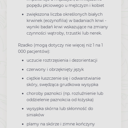
popędu płciowego u mężczyzn i kobiet
zwiększona liczba określonych białych
krwinek (eozynofilia) w badaniach krwi -
wyniki badań krwi wskazujące na zmiany
czynności wątroby, trzustki lub nerek.
Rzadko (mogą dotyczy nie więcej niż 1 na 1
000 pacjentów):
uczucie roztrzęsienia i dezorientacji
czerwony i obrzęknięty język
ciężkie łuszczenie się i odwarstwianie
skóry, swędząca grudkowa wysypka
choroby paznokci (np. rozluźnienie lub
oddzielenie paznokcia od łożyska)
wysypka skórna lub skłonność do
siniaków
plamy na skórze i zimne kończyny