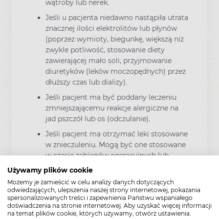
wątroby lub nerek.
Jeśli u pacjenta niedawno nastąpiła utrata
znacznej ilości elektrolitów lub płynów
(poprzez wymioty, biegunkę, większą niż
zwykle potliwość, stosowanie diety
zawierającej mało soli, przyjmowanie
diuretyków (leków moczopędnych) przez
dłuższy czas lub dializy).
Jeśli pacjent ma być poddany leczeniu
zmniejszającemu reakcje alergiczne na
jad pszczół lub os (odczulanie).
Jeśli pacjent ma otrzymać leki stosowane
w znieczuleniu. Mogą być one stosowane
w czasie zabiegów operacyjnych lub
stomatologicznych. Konieczne może być
Używamy plików cookie
zaprzestanie stosowania leku Ramipril
Możemy je zamieścić w celu analizy danych dotyczących
Actavis na jeden dzień przed zabiegiem.
odwiedzających, ulepszenia naszej strony internetowej, pokazania
spersonalizowanych treści i zapewnienia Państwu wspaniałego
W razie wątpliwości należy skontaktować
doświadczenia na stronie internetowej. Aby uzyskać więcej informacji
się z lekarzem.
na temat plików cookie, których używamy, otwórz ustawienia.