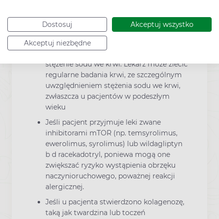
Jeśli u pacjenta stwierdzono wysokie
stężenie potasu we krwi (w wynikach
Dostosuj
Akceptuj wszystko
badań krwi).
Jeśli pacjent przyjmuje leki, lub cierpi na
Akceptuj niezbędne
schorzenia, które mogą zmniejszać
stężenie sodu we krwi. Lekarz może zlecić
regularne badania krwi, ze szczególnym
uwzględnieniem stężenia sodu we krwi,
zwłaszcza u pacjentów w podeszłym
wieku
Jeśli pacjent przyjmuje leki zwane
inhibitorami mTOR (np. temsyrolimus,
ewerolimus, syrolimus) lub wildagliptyn
b d racekadotryl, poniewa mogą one
zwiększać ryzyko wystąpienia obrzęku
naczynioruchowego, poważnej reakcji
alergicznej.
Jeśli u pacjenta stwierdzono kolagenozę,
taką jak twardzina lub toczeń