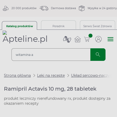
20 000 produktów
Darmowa dostawa
Wysyłka w 24 godziny
Katalog produktów
Poradnik
Serwis Świat Zdrowia
sztuk
Strona główna
Leki na receptę
Układ sercowo-naczynio
Ramipril Actavis 10 mg, 28 tabletek
produkt leczniczy nierefundowany rx, produkt dostępny za
okazaniem recepty