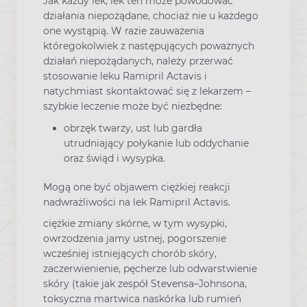
Jak każdy lek, lek ten może powodować
działania niepożądane, chociaż nie u każdego
one wystąpią. W razie zauważenia
któregokolwiek z następujących poważnych
działań niepożądanych, należy przerwać
stosowanie leku Ramipril Actavis i
natychmiast skontaktować się z lekarzem –
szybkie leczenie może być niezbędne:
obrzęk twarzy, ust lub gardła
utrudniający połykanie lub oddychanie
oraz świąd i wysypka.
Mogą one być objawem ciężkiej reakcji
nadwrażliwości na lek Ramipril Actavis.
ciężkie zmiany skórne, w tym wysypki,
owrzodzenia jamy ustnej, pogorszenie
wcześniej istniejących chorób skóry,
zaczerwienienie, pęcherze lub odwarstwienie
skóry (takie jak zespół Stevensa–Johnsona,
toksyczna martwica naskórka lub rumień