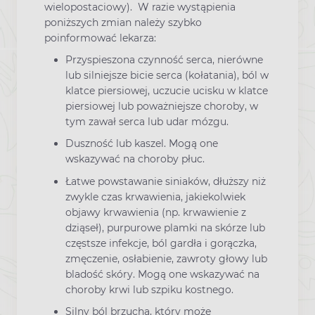
wielopostaciowy). W razie wystąpienia
poniższych zmian należy szybko
poinformować lekarza:
Przyspieszona czynność serca, nierówne
lub silniejsze bicie serca (kołatania), ból w
klatce piersiowej, uczucie ucisku w klatce
piersiowej lub poważniejsze choroby, w
tym zawał serca lub udar mózgu.
Duszność lub kaszel. Mogą one
wskazywać na choroby płuc.
Łatwe powstawanie siniaków, dłuższy niż
zwykle czas krwawienia, jakiekolwiek
objawy krwawienia (np. krwawienie z
dziąseł), purpurowe plamki na skórze lub
częstsze infekcje, ból gardła i gorączka,
zmęczenie, osłabienie, zawroty głowy lub
bladość skóry. Mogą one wskazywać na
choroby krwi lub szpiku kostnego.
Silny ból brzucha, który może