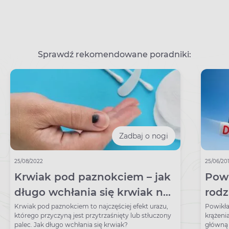
Sprawdź rekomendowane poradniki:
Zadbaj o nogi
25/08/2022
25/06/20
Krwiak pod paznokciem – jak
Powi
długo wchłania się krwiak na
rodz
palcu?
zapo
Krwiak pod paznokciem to najczęściej efekt urazu,
Powikła
którego przyczyną jest przytrzaśnięty lub stłuczony
krążeni
palec. Jak długo wchłania się krwiak?
główną 