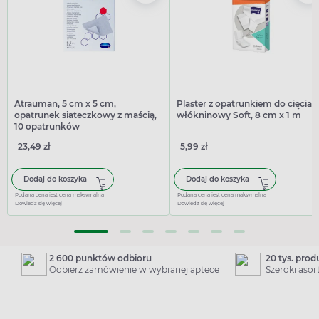
Atrauman, 5 cm x 5 cm,
Plaster z opatrunkiem do cięcia,
opatrunek siateczkowy z maścią,
włókninowy Soft, 8 cm x 1 m
10 opatrunków
23,49 zł
5,99 zł
Dodaj do koszyka
Dodaj do koszyka
Podana cena jest ceną maksymalną
Podana cena jest ceną maksymalną
Dowiedz się więcej
Dowiedz się więcej
2 600 punktów odbioru
20 tys. pro
Odbierz zamówienie w wybranej aptece
Szeroki aso