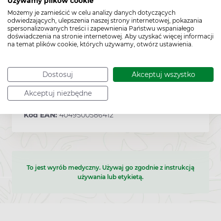
Używamy plików cookie
Możemy je zamieścić w celu analizy danych dotyczących
odwiedzających, ulepszenia naszej strony internetowej, pokazania
spersonalizowanych treści i zapewnienia Państwu wspaniałego
Producent:
HARTMANN
doświadczenia na stronie internetowej. Aby uzyskać więcej informacji
na temat plików cookie, których używamy, otwórz ustawienia.
Pozwolenie:
MA
Dostosuj
Akceptuj wszystko
Akceptuj niezbędne
Kod EAN:
4049500586412
To jest wyrób medyczny. Używaj go zgodnie z instrukcją
używania lub etykietą.