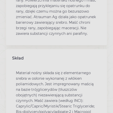
rany. Powierzchnia materiału nośnego i maść
zapobiegają przyklejaniu się opatrunku do
rany, dzięki czemu można go bezurazowo
zmieniać. Atrauman Ag działa jako opatrunek
barierowy zawierający srebro. Maść chroni
brzegi rany, zapobiegając maceracji. Nie
zawiera substancji czynnych ani parafiny.
Skład
Materiał nośny składa się z elementarnego
srebra w osłonie wykonanej z włókien
poliamidowych. Jest impregnowany maścią
na bazie trójglicerydów (tłuszczów
obojętnych) niezawierającą substancji
czynnych. Maść zawiera (według INCI):
Caprylic/Capric/Myristik/Stearic Triglyceride;
Bis-diglycerylpolyacyladipate-2 i Macrogol