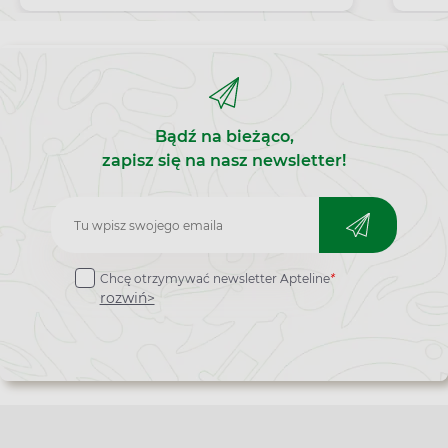
typu 2.
Bądź na bieżąco,
zapisz się na nasz newsletter!
Zapisz
do
Chcę otrzymywać newsletter Apteline
*
newslettera
rozwiń>