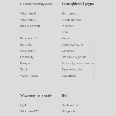
Popularne zapytania
Przeziębienie i grypa
Witamina D
Termometry
Witamina C
Krople do nosa
Krople do oczu
Inhalacje
Tran
Katar
Paracetamol
Kaszel
Ibuprofen
Olejki eteryczne
Melatonina
Gorączka
Elektrolity
Drapanie w gardle
Kolagen
Preparaty przeciwwirusowe
Zatoki
Zapalenie ucha
Woda morska
Odporność
Witaminy i minerały
Ból
Cynk
Ból brzucha
Witamina B12
Ból gardła