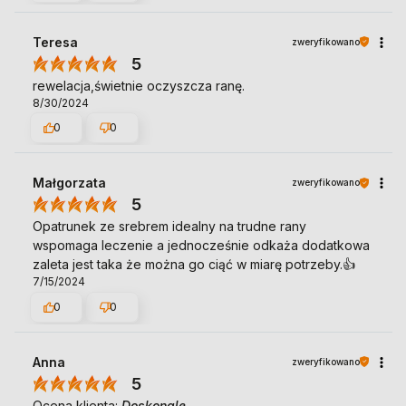
Teresa
zweryfikowano
5
rewelacja,świetnie oczyszcza ranę.
8/30/2024
0
0
Małgorzata
zweryfikowano
5
Opatrunek ze srebrem idealny na trudne rany
wspomaga leczenie a jednocześnie odkaża dodatkowa
zaleta jest taka że można go ciąć w miarę potrzeby.👍️
7/15/2024
0
0
Anna
zweryfikowano
5
Ocena klienta:
Doskonale