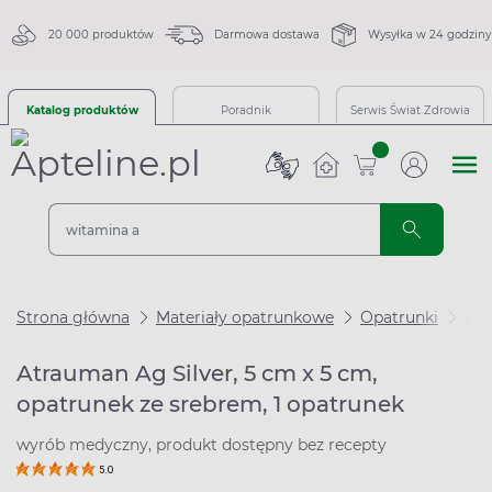
20 000 produktów
Darmowa dostawa
Wysyłka w 24 godziny
Katalog produktów
Poradnik
Serwis Świat Zdrowia
sztuk
Strona główna
Materiały opatrunkowe
Opatrunki
Opa
Atrauman Ag Silver, 5 cm x 5 cm,
opatrunek ze srebrem, 1 opatrunek
wyrób medyczny, produkt dostępny bez recepty
5.0