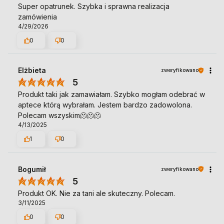
Super opatrunek. Szybka i sprawna realizacja
zamówienia
4/29/2026
0
0
Elżbieta
zweryfikowano
5
Produkt taki jak zamawiałam. Szybko mogłam odebrać w
aptece którą wybrałam. Jestem bardzo zadowolona.
Polecam wszyskim🫠🫠🫠
4/13/2025
1
0
Bogumił
zweryfikowano
5
Produkt OK. Nie za tani ale skuteczny. Polecam.
3/11/2025
0
0