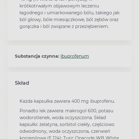
krótkotrwałym objawowym leczeniu
łagodnego i umiarkowanego bólu, takiego jak
ból głowy, bóle miesiączkowe, ból zębów oraz
gorączka i ból związane z przeziębieniem.
Substancja czynna:
Ibuprofenum
Skład
Każda kapsułka zawiera 400 mg ibuprofenu.
Ponadto lek zawiera: makrogol 600, potasu
wodorotlenek, woda oczyszczona. Skład
kapsułki: żelatyna, sorbitol ciekły, częściowo
odwodniony, woda oczyszczona, czerwień
koszenilowa (E 124); Tusz: Opacode WB White