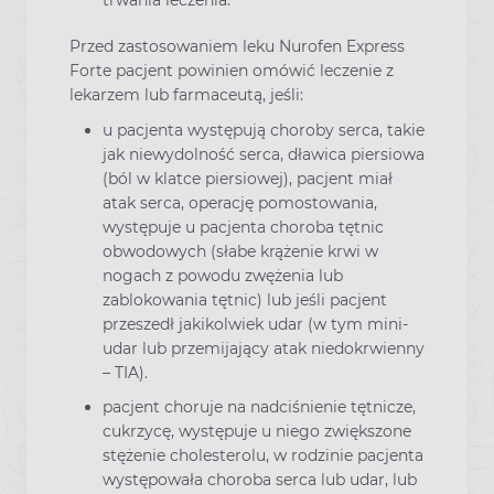
trwania leczenia.
Przed zastosowaniem leku Nurofen Express
Forte pacjent powinien omówić leczenie z
lekarzem lub farmaceutą, jeśli:
u pacjenta występują choroby serca, takie
jak niewydolność serca, dławica piersiowa
(ból w klatce piersiowej), pacjent miał
atak serca, operację pomostowania,
występuje u pacjenta choroba tętnic
obwodowych (słabe krążenie krwi w
nogach z powodu zwężenia lub
zablokowania tętnic) lub jeśli pacjent
przeszedł jakikolwiek udar (w tym mini-
udar lub przemijający atak niedokrwienny
– TIA).
pacjent choruje na nadciśnienie tętnicze,
cukrzycę, występuje u niego zwiększone
stężenie cholesterolu, w rodzinie pacjenta
występowała choroba serca lub udar, lub