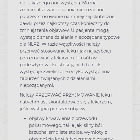
nie u każdego one wystąpią. Można
zminimalizować działania niepożądane
poprzez stosowanie najmniejszej skutecznej
dawki przez najkrótszy czas konieczny do
zmniejszenia objawów. U pacjenta mogą
wystąpić znane działania niepożądane typowe
dla NLPZ. W razie wątpliwości należy
przerwać stosowanie leku i jak najszybciej
porozmawiać z lekarzem. U osób w
podeszłym wieku stosujących ten lek
występuje zwiększone ryzyko wystąpienia
zaburzeń związanych z działaniami
niepożądanymi.
Należy PRZERWAĆ PRZYJMOWANIE leku i
natychmiast skontaktować się z lekarzem,
jeśli wystąpią poniższe objawy:
objawy krwawienia z przewodu
pokarmowego, takie jak: silny ból
brzucha, smoliste stolce, wymioty z
obecnością krwi lub ciemnych cząstek