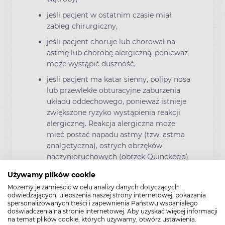
jeśli pacjent w ostatnim czasie miał
zabieg chirurgiczny,
jeśli pacjent choruje lub chorował na
astmę lub chorobę alergiczną, ponieważ
może wystąpić duszność,
jeśli pacjent ma katar sienny, polipy nosa
lub przewlekłe obturacyjne zaburzenia
układu oddechowego, ponieważ istnieje
zwiększone ryzyko wystąpienia reakcji
alergicznej. Reakcja alergiczna może
mieć postać napadu astmy (tzw. astma
analgetyczna), ostrych obrzęków
naczynioruchowych (obrzęk Quinckego)
lub wysypki skórnej,
Używamy plików cookie
jeśli pacjent przyjmuje leki mogące
Możemy je zamieścić w celu analizy danych dotyczących
zwiększać ryzyko owrzodzenia lub
odwiedzających, ulepszenia naszej strony internetowej, pokazania
spersonalizowanych treści i zapewnienia Państwu wspaniałego
krwawienia, takie jak doustne
doświadczenia na stronie internetowej. Aby uzyskać więcej informacji
kortykosteroidy, leki przeciwzakrzepowe
na temat plików cookie, których używamy, otwórz ustawienia.