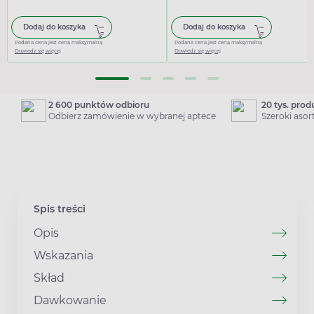
Dodaj do koszyka
Dodaj do koszyka
Podana cena jest ceną maksymalną
Podana cena jest ceną maksymalną
Dowiedz się więcej
Dowiedz się więcej
2 600 punktów odbioru
20 tys. pro
Odbierz zamówienie w wybranej aptece
Szeroki aso
Spis treści
Opis
Wskazania
Skład
Dawkowanie