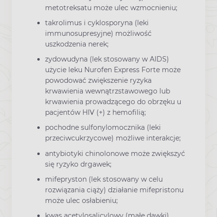
metotreksatu może ulec wzmocnieniu;
takrolimus i cyklosporyna (leki
immunosupresyjne) możliwość
uszkodzenia nerek;
zydowudyna (lek stosowany w AIDS)
użycie leku Nurofen Express Forte może
powodować zwiększenie ryzyka
krwawienia wewnątrzstawowego lub
krwawienia prowadzącego do obrzęku u
pacjentów HIV (+) z hemofilią;
pochodne sulfonylomocznika (leki
przeciwcukrzycowe) możliwe interakcje;
antybiotyki chinolonowe może zwiększyć
się ryzyko drgawek;
mifepryston (lek stosowany w celu
rozwiązania ciąży) działanie mifepristonu
może ulec osłabieniu;
kwas acetylosalicylowy (małe dawki)