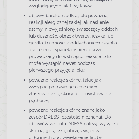
wyglądających jak fusy kawy;
objawy bardzo rzadkiej, ale poważnej
reakcji alergicznej takiej jak nasilenie
astmy, niewyjaśniony świszczący oddech
lub duszność, obrzęk twarzy, języka lub
gardła, trudności z oddychaniem, szybka
akcja serca, spadek ciśnienia krwi
prowadzący do wstrząsu. Reakcja taka
może wystąpić nawet podczas
pierwszego przyjęcia leku;
poważne reakcje skórne, takie jak
wysypka pokrywająca całe ciało,
złuszczanie się skóry lub powstawanie
pęcherzy;
poważne reakcje skórne znane jako
zespół DRESS (częstość nieznana). Do
objawów zespołu DRESS należą: wysypka
skórna, gorączka, obrzęk węzłów
chłonnych oraz zwiększenie liczby