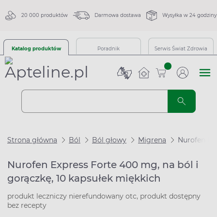
20 000 produktów
Darmowa dostawa
Wysyłka w 24 godziny
Katalog produktów
Poradnik
Serwis Świat Zdrowia
sztuk
Strona główna
Ból
Ból głowy
Migrena
Nurofen Exp
Nurofen Express Forte 400 mg, na ból i
gorączkę, 10 kapsułek miękkich
produkt leczniczy nierefundowany otc, produkt dostępny
bez recepty