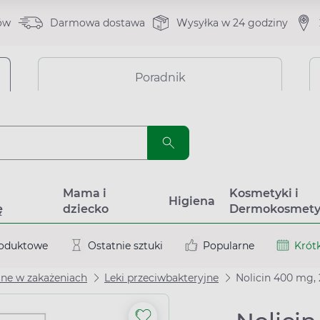
ów
Darmowa dostawa
Wysyłka w 24 godziny
Poradnik
a
Mama i
Kosmetyki i
Higiena
ę
dziecko
Dermokosmety
roduktowe
Ostatnie sztuki
Popularne
Krótk
ane w zakażeniach
Leki przeciwbakteryjne
Nolicin 400 mg,