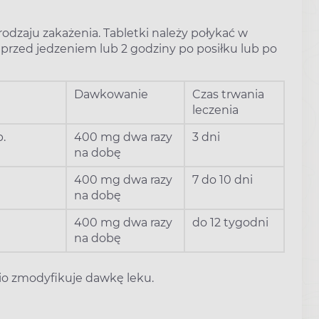
rodzaju zakażenia. Tabletki należy połykać w
ę przed jedzeniem lub 2 godziny po posiłku lub po
Dawkowanie
Czas trwania
leczenia
.
400 mg dwa razy
3 dni
na dobę
400 mg dwa razy
7 do 10 dni
na dobę
400 mg dwa razy
do 12 tygodni
na dobę
io zmodyfikuje dawkę leku.