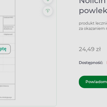
Nolicin
powle
produkt leczn
za okazaniem 
24,49 zł
Dostępność:
Powiadom 