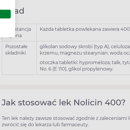
Skład
Substancja
Każda tabletka powlekana zawiera 400
czynna
Pozostałe
glikolan sodowy skrobi (typ A), celuloz
składniki
krzemu, magnezu stearynian, woda oc
otoczka tabletki: hypromeloza, talk, t
No. 6 (E 110), glikol propylenowy.
Jak stosować lek Nolicin 400?
Ten lek należy zawsze stosować zgodnie z zaleceniami l
zwrócić się do lekarza lub farmaceuty.