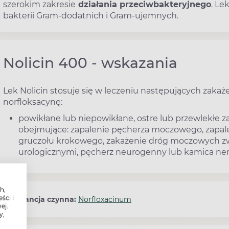
szerokim zakresie
działania przeciwbakteryjnego
. Le
bakterii Gram-dodatnich i Gram-ujemnych.
Nolicin 400 - wskazania
Lek Nolicin stosuje się w leczeniu następujących zaka
norfloksacynę:
powikłane lub niepowikłane, ostre lub przewlekłe
obejmujące: zapalenie pęcherza moczowego, zapal
gruczołu krokowego, zakażenie dróg moczowych zw
urologicznymi, pęcherz neurogenny lub kamica ne
h,
ści i
Substancja czynna:
Norfloxacinum
ej.
y,