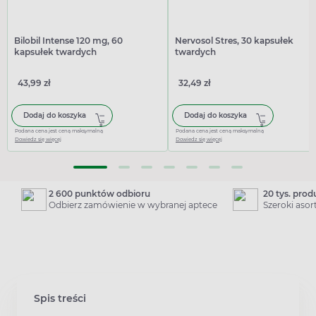
Bilobil Intense 120 mg, 60
Nervosol Stres, 30 kapsułek
kapsułek twardych
twardych
43,99 zł
32,49 zł
Dodaj do koszyka
Dodaj do koszyka
Podana cena jest ceną maksymalną
Podana cena jest ceną maksymalną
Dowiedz się więcej
Dowiedz się więcej
2 600 punktów odbioru
20 tys. pro
Odbierz zamówienie w wybranej aptece
Szeroki aso
Spis treści