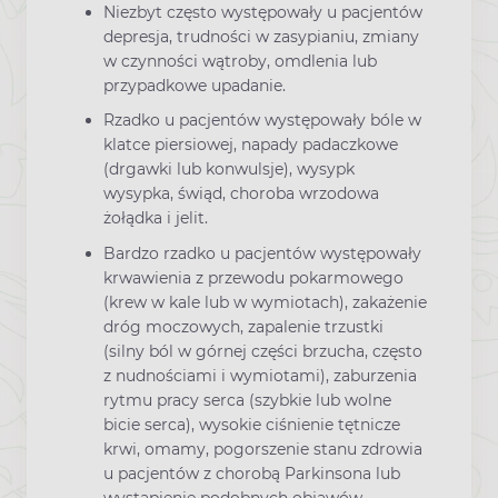
Niezbyt często występowały u pacjentów
depresja, trudności w zasypianiu, zmiany
w czynności wątroby, omdlenia lub
przypadkowe upadanie.
Rzadko u pacjentów występowały bóle w
klatce piersiowej, napady padaczkowe
(drgawki lub konwulsje), wysypk
wysypka, świąd, choroba wrzodowa
żołądka i jelit.
Bardzo rzadko u pacjentów występowały
krwawienia z przewodu pokarmowego
(krew w kale lub w wymiotach), zakażenie
dróg moczowych, zapalenie trzustki
(silny ból w górnej części brzucha, często
z nudnościami i wymiotami), zaburzenia
rytmu pracy serca (szybkie lub wolne
bicie serca), wysokie ciśnienie tętnicze
krwi, omamy, pogorszenie stanu zdrowia
u pacjentów z chorobą Parkinsona lub
wystąpienie podobnych objawów