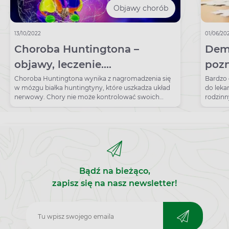
Objawy chorób
13/10/2022
01/06/20
Choroba Huntingtona –
Demencja
objawy, leczenie.
pozn
Dziedziczenie pląsawicy
pos
Choroba Huntingtona wynika z nagromadzenia się
Bardzo 
w mózgu białka huntingtyny, które uszkadza układ
do leka
nerwowy. Chory nie może kontrolować swoich
rodzinn
ruchów.
zapomin
pogorsz
przedmi
odpowie
imion i
mogą w
poznawc
Bądź na bieżąco,
starzeni
zapisz się na nasz newsletter!
Zapisz