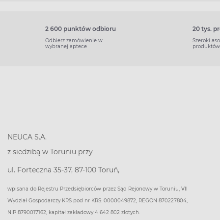
2 600 punktów odbioru
20 tys. 
Odbierz zamówienie w
Szeroki as
wybranej aptece
produktów
NEUCA S.A.
z siedzibą w Toruniu przy
ul. Forteczna 35-37, 87-100 Toruń,
wpisana do Rejestru Przedsiębiorców przez Sąd Rejonowy w Toruniu, VII
Wydział Gospodarczy KRS pod nr KRS: 0000049872, REGON 870227804,
NIP 8790017162, kapitał zakładowy 4 642 802 złotych.