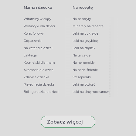
Mama i dziecko
Na receptę
Witaminy w ciąży
Na pasożyty
Probiotyki dla dzieci
Minerały na receptę
Kwas foliowy
Leki na cukrzycę
Odparzenia
Leki na grzybicę
Na katar dla dzieci
Leki na trądzik
Laktacja
Na tarczycę
Kosmetyki dla mam
Na hemoroidy
Akcesoria dla dzieci
Na nadciśnienie
Zdrowie dziecka
Szczepionki
Pielęgnacja dziecka
Leki na otyłość
Ból i gorączka u dzieci
Leki na dnę moczanową
Zobacz więcej