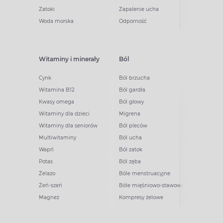
Zatoki
Zapalenie ucha
Woda morska
Odporność
Witaminy i minerały
Ból
Cynk
Ból brzucha
Witamina B12
Ból gardła
Kwasy omega
Ból głowy
Witaminy dla dzieci
Migrena
Witaminy dla seniorów
Ból pleców
Multiwitaminy
Ból ucha
Wapń
Ból zatok
Potas
Ból zęba
Żelazo
Bóle menstruacyjne
Żeń-szeń
Bóle mięśniowo-stawowe
Magnez
Kompresy żelowe