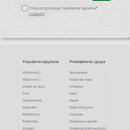
do
Chcę otrzymywać newsletter Apteline
*
newslettera
rozwiń>
Popularne zapytania
Przeziębienie i grypa
Witamina D
Termometry
Witamina C
Krople do nosa
Krople do oczu
Inhalacje
Tran
Katar
Paracetamol
Kaszel
Ibuprofen
Olejki eteryczne
Melatonina
Gorączka
Elektrolity
Drapanie w gardle
Kolagen
Preparaty przeciwwirusowe