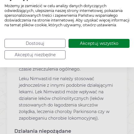
o wszystkich przyjmowanych aktualnie lub
Możemy je zamieścić w celu analizy danych dotyczących
ostatnio lekach, również tych, które
odwiedzających, ulepszenia naszej strony internetowej, pokazania
spersonalizowanych treści i zapewnienia Państwu wspaniałego
wydawane są bez recepty. Jeśli w trakcie
doświadczenia na stronie internetowej. Aby uzyskać więcej informacji
leczenia lekiem Nimvastid zajdzie
na temat plików cookie, których używamy, otwórz ustawienia.
konieczność wykonania zabiegu
chirurgicznego, o przyjmowaniu leku należy
poinformować lekarza przed zastosowaniem
Dostosuj
Akceptuj wszystko
znieczulenia ogólnego, ponieważ Nimvastid
Akceptuj niezbędne
może nasilać działanie niektórych leków
zwiotczających mięśnie, stosowanych w
czasie znieczulenia ogólnego.
Leku Nimvastid nie należy stosować
jednocześnie z innymi podobnie działającymi
lekami. Lek Nimvastid może wpływać na
działanie leków cholinolitycznych (leków
stosowanych do łagodzenia skurczów
żołądka, leczenia choroby Parkinsona czy w
zapobieganiu chorobie lokomocyjnej).
Działania niepożądane