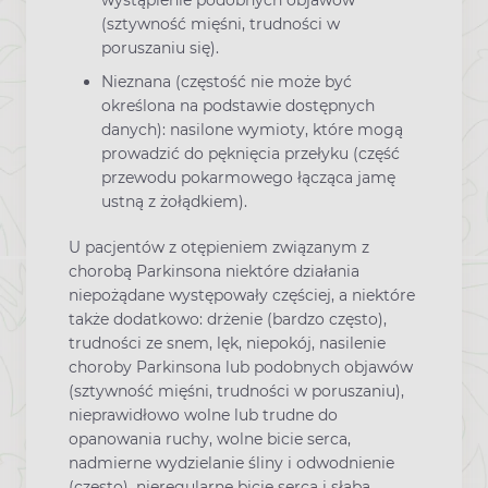
(sztywność mięśni, trudności w
poruszaniu się).
Nieznana (częstość nie może być
określona na podstawie dostępnych
danych): nasilone wymioty, które mogą
prowadzić do pęknięcia przełyku (część
przewodu pokarmowego łącząca jamę
ustną z żołądkiem).
U pacjentów z otępieniem związanym z
chorobą Parkinsona niektóre działania
niepożądane występowały częściej, a niektóre
także dodatkowo: drżenie (bardzo często),
trudności ze snem, lęk, niepokój, nasilenie
choroby Parkinsona lub podobnych objawów
(sztywność mięśni, trudności w poruszaniu),
nieprawidłowo wolne lub trudne do
opanowania ruchy, wolne bicie serca,
nadmierne wydzielanie śliny i odwodnienie
(często), nieregularne bicie serca i słaba