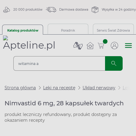
20 000 produktów
Darmowa dostawa
Wysyłka w 24 godziny
Katalog produktów
Poradnik
Serwis Świat Zdrowia
sztuk
Strona główna
Leki na receptę
Układ nerwowy
Leki 
Nimvastid 6 mg, 28 kapsułek twardych
produkt leczniczy refundowany, produkt dostępny za
okazaniem recepty