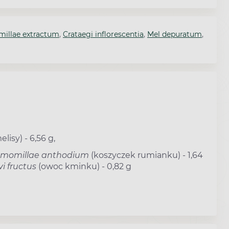
illae extractum
,
Crataegi inflorescentia
,
Mel depuratum
,
elisy) - 6,56 g,
momillae anthodium
(koszyczek rumianku) - 1,64
i fructus
(owoc kminku) - 0,82 g