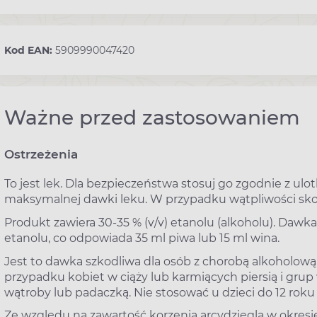
Kod EAN:
5909990047420
Ważne przed zastosowaniem
Ostrzeżenia
To jest lek. Dla bezpieczeństwa stosuj go zgodnie z ul
maksymalnej dawki leku. W przypadku wątpliwości skon
Produkt zawiera 30-35 % (v/v) etanolu (alkoholu). Dawka
etanolu, co odpowiada 35 ml piwa lub 15 ml wina.
Jest to dawka szkodliwa dla osób z chorobą alkoholową
przypadku kobiet w ciąży lub karmiących piersią i grup
wątroby lub padaczką. Nie stosować u dzieci do 12 roku 
Ze względu na zawartość korzenia arcydzięgla w okresie