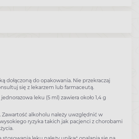
otką dołączoną do opakowania. Nie przekraczaj
sultuj się z lekarzem lub farmaceutą.
 jednorazowa leku (5 ml) zawiera około 1,4 g
. Zawartość alkoholu należy uwzględnić w
 wysokiego ryzyka takich jak pacjenci z chorobami
życia.
 stosowania leku należy unikać opalania się na