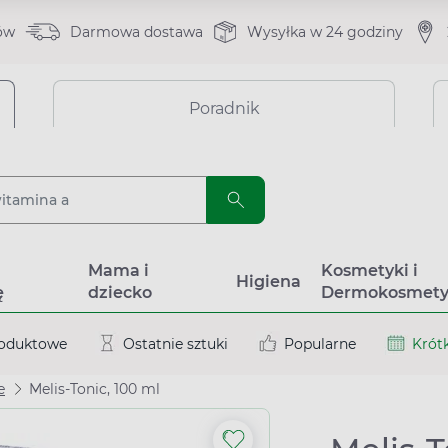
ów
Darmowa dostawa
Wysyłka w 24 godziny
Poradnik
a
Mama i
Kosmetyki i
Higiena
ę
dziecko
Dermokosmety
roduktowe
Ostatnie sztuki
Popularne
Krótk
e
Melis-Tonic, 100 ml