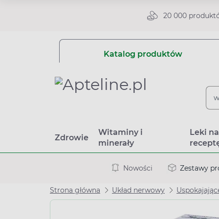
20 000 produkt
Katalog produktów
Witaminy i
Leki n
Zdrowie
minerały
recept
Nowości
Zestawy p
Strona główna
Układ nerwowy
Uspokajając