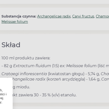
Substancja czynna:
Archangelicae radix
,
Carvi fructus
,
Chamom
Melissae folium
Skład
100 ml produktu zawiera:
- 82 g
Extractum fluidum
(1:5)
ex: Melissae folium
(liść m
Crataegi inflorescentia
(kwiatostan głogu) - 5,74 g,
Cha
g,
Archangelicae radix
(korzeń arcydzięgla) - 1,64 g,
Carv
- 20,5 g miodu.
h,
ści i
Produkt zawiera 30 - 35 % (v/v) etanolu.
ej.
y,