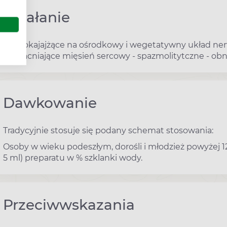
Działanie
- uspokajajżące na ośrodkowy i wegetatywny układ ne
wzmacniające mięsień sercowy - spazmolitytczne - obni
Dawkowanie
Tradycyjnie stosuje się podany schemat stosowania:
Osoby w wieku podeszłym, dorośli i młodzież powyżej 12 
5 ml) preparatu w % szklanki wody.
Przeciwwskazania