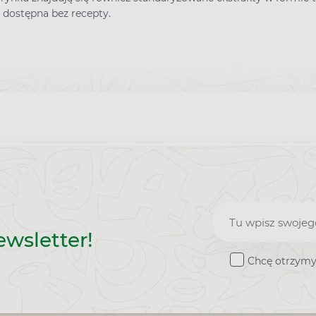
 dostępna bez recepty.
Zapisz
ewsletter!
do
Chcę otrzymy
newslette