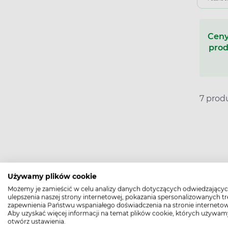
Ceny
prod
7 pro
Kwiatostan głogu pozyskuje się z 
Używamy plików cookie
Surowiec stanowią wysuszone kwiat
Możemy je zamieścić w celu analizy danych dotyczących odwiedzającyc
Kwiatostan głogu jest stosowany 
ulepszenia naszej strony internetowej, pokazania spersonalizowanych tre
zapewnienia Państwu wspaniałego doświadczenia na stronie internetow
zaburzeniach rytmu serca oraz w
Aby uzyskać więcej informacji na temat plików cookie, których używam
otwórz ustawienia.