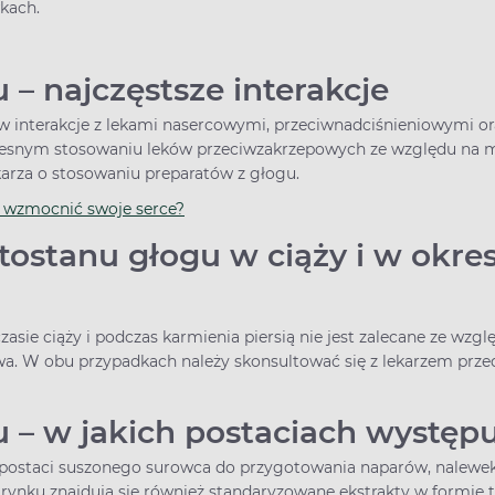
wkach.
 – najczęstsze interakcje
 interakcje z lekami nasercowymi, przeciwnadciśnieniowymi ora
esnym stosowaniu leków przeciwzakrzepowych ze względu na możl
karza o stosowaniu preparatów z głogu.
b wzmocnić swoje serce?
ostanu głogu w ciąży i w okre
sie ciąży i podczas karmienia piersią nie jest zalecane ze wzg
a. W obu przypadkach należy skonsultować się z lekarzem prz
 – w jakich postaciach występ
 postaci suszonego surowca do przygotowania naparów, nalewek
rynku znajdują się również standaryzowane ekstrakty w formie tab