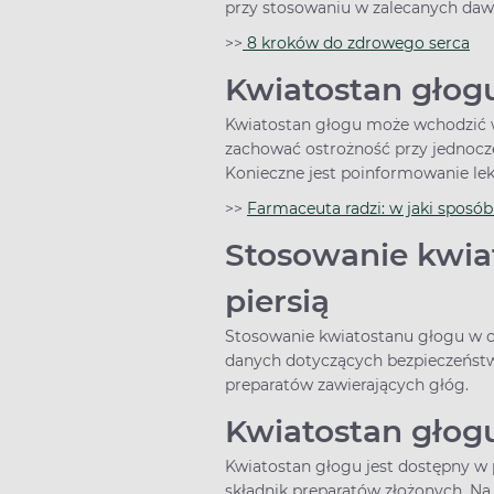
przy stosowaniu w zalecanych da
>>
8 kroków do zdrowego serca
Kwiatostan głogu
Kwiatostan głogu może wchodzić w
zachować ostrożność przy jednocz
Konieczne jest poinformowanie le
>>
Farmaceuta radzi: w jaki sposó
Stosowanie kwiat
piersią
Stosowanie kwiatostanu głogu w cza
danych dotyczących bezpieczeństw
preparatów zawierających głóg.
Kwiatostan głogu
Kwiatostan głogu jest dostępny w
składnik preparatów złożonych. Na 