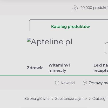
20 000 produkt
Katalog produktów
Witaminy i
Leki n
Zdrowie
minerały
recept
Nowości
Zestawy p
Strona główna
Substancje czynne
Crataegi 