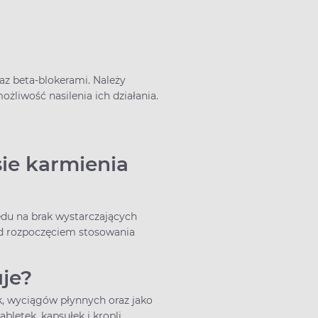
z beta-blokerami. Należy
iwość nasilenia ich działania.
sie karmienia
lędu na brak wystarczających
ed rozpoczęciem stosowania
uje?
, wyciągów płynnych oraz jako
letek, kapsułek i kropli.