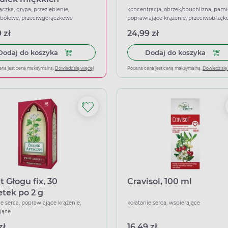
ączka, grypa, przeziębienie,
koncentracja, obrzęk/opuchlizna, pami
wbólowe, przeciwgorączkowe
poprawiające krążenie, przeciwobrzę
 zł
24,99 zł
Dodaj do koszyka Ibuprom Max Sprint, 40 kapsu
Dodaj
Dodaj do koszyka
Dodaj do koszyka
ena jest ceną maksymalną.
Dowiedz się więcej
Podana cena jest ceną maksymalną.
Dowiedz się
t Głogu fix, 30
Cravisol, 100 ml
etek po 2 g
ie serca, poprawiające krążenie,
kołatanie serca, wspierające
jące
zł
16,49 zł