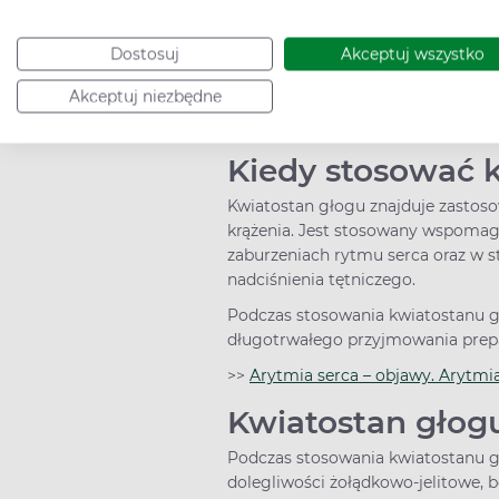
Jak działa kwia
Kwiatostan głogu działa poprzez 
Dostosuj
Akceptuj wszystko
kardioprotekcyjne, poprawiają ukr
również łagodne działanie przeciw
Akceptuj niezbędne
>>
Głóg - właściwości kwiatów i 
Kiedy stosować 
Kwiatostan głogu znajduje zastos
krążenia. Jest stosowany wspomag
zaburzeniach rytmu serca oraz w 
nadciśnienia tętniczego.
Podczas stosowania kwiatostanu gł
długotrwałego przyjmowania prepar
>>
Arytmia serca – objawy. Aryt
Kwiatostan głogu
Podczas stosowania kwiatostanu g
dolegliwości żołądkowo-jelitowe, 