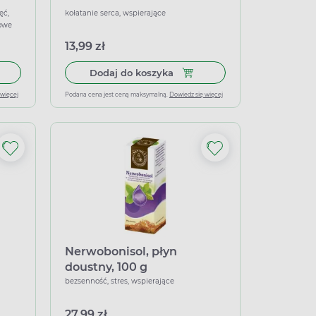
ęć,
kołatanie serca, wspierające
kowe
13,99 zł
łek miękkich
 do koszyka Venoforton, 125 g
Dodaj do koszyka Wyciąg z g
Dodaj do koszyka
 więcej
Podana cena jest ceną maksymalną.
Dowiedz się więcej
Nerwobonisol, płyn
doustny, 100 g
bezsenność, stres, wspierające
27,99 zł