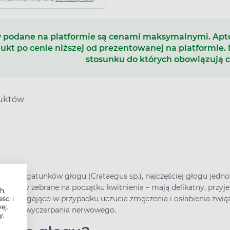
 podane na platformie są cenami maksymalnymi. Ap
ukt po cenie niższej od prezentowanej na platformie.
stosunku do których obowiązują 
duktów
różnych gatunków głogu (Crataegus sp.), najczęściej głogu jed
ostany zebrane na początku kwitnienia – mają delikatny, przyje
h,
wspomagająco w przypadku uczucia zmęczenia i osłabienia zwią
ści i
ej.
 stanach wyczerpania nerwowego.
y,