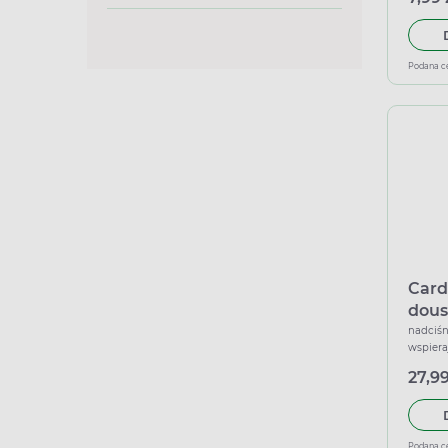
Podana c
Card
dous
nadciśn
wspiera
27,99
Podana c