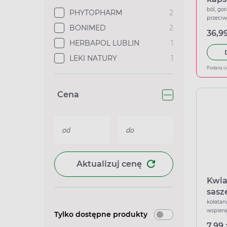
ból, gor
PHYTOPHARM
2
przeci
BONIMED
2
36,99
HERBAPOL LUBLIN
1
LEKI NATURY
1
Podana c
Cena
Aktualizuj cenę
Kwia
sasz
kołatan
wspiera
Tylko dostępne produkty
7,99 