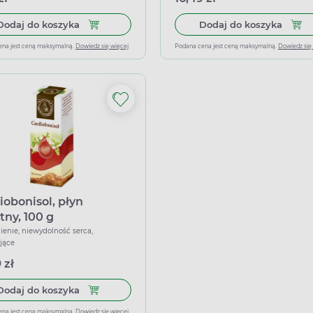
Dodaj do koszyka Kwiat Głogu fix, 30 saszetek p
Dodaj
Dodaj do koszyka
Dodaj do koszyka
ena jest ceną maksymalną.
Dowiedz się więcej
Podana cena jest ceną maksymalną.
Dowiedz się
iobonisol, płyn
tny, 100 g
ienie, niewydolność serca,
jące
 zł
Dodaj do koszyka Cardiobonisol, płyn doustny, 1
Dodaj do koszyka
ena jest ceną maksymalną.
Dowiedz się więcej