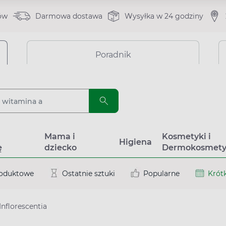
ów
Darmowa dostawa
Wysyłka w 24 godziny
Poradnik
a
Mama i
Kosmetyki i
Higiena
ę
dziecko
Dermokosmety
roduktowe
Ostatnie sztuki
Popularne
Krótk
Inflorescentia