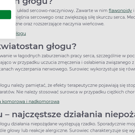
tostan głogu?
wpływ na układ sercowo-naczyniowy. Zawarte w nim
flawonoidy
i
wienie mięśnia sercowego oraz zwiększają siłę skurczu serca. M
arytmiczne oraz rozszerzające naczynia wieńcowe.
owoców głogu
kwiatostan głogu?
owanie w łagodnych zaburzeniach pracy serca, szczególnie w po
ająco w przypadku uczucia zmęczenia i osłabienia związanego 
stanach wyczerpania nerwowego. Surowiec wykorzystuje się ró
ogu należy pamiętać, że efekty terapeutyczne pojawiają się st
atów. Nie należy stosować surowca w przypadku ciężkich chorób
mia komorowa i nadkomorowa
 – najczęstsze działania niep
łogu działania niepożądane występują rzadko. Sporadycznie mog
bóle głowy lub reakcje alergiczne. Surowiec charakteryzuje się 