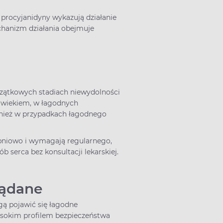
 procyjanidyny wykazują działanie
echanizm działania obejmuje
czątkowych stadiach niewydolności
z wiekiem, w łagodnych
wnież w przypadkach łagodnego
opniowo i wymagają regularnego,
 serca bez konsultacji lekarskiej.
ożądane
ą pojawić się łagodne
wysokim profilem bezpieczeństwa