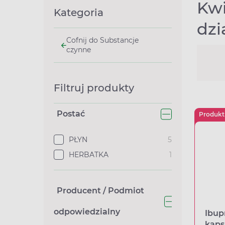
Kwi
Kategoria
dzi
Cofnij do Substancje
czynne
Filtruj produkty
Postać
Produkt
PŁYN
5
HERBATKA
1
Producent / Podmiot
odpowiedzialny
Ibup
kaps