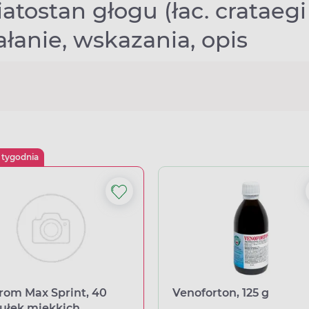
atostan głogu (łac. crataegi 
ałanie, wskazania, opis
 tygodnia
rom Max Sprint, 40
Venoforton, 125 g
ułek miękkich