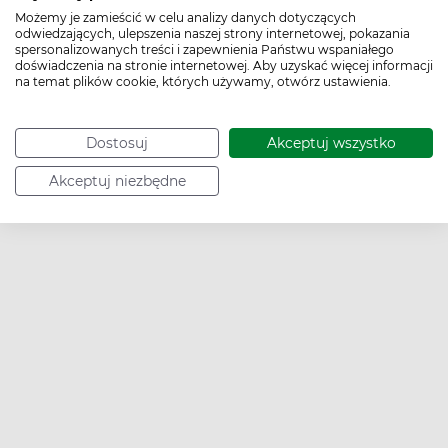
Pozwolenie:
CPNP*
Możemy je zamieścić w celu analizy danych dotyczących
odwiedzających, ulepszenia naszej strony internetowej, pokazania
spersonalizowanych treści i zapewnienia Państwu wspaniałego
doświadczenia na stronie internetowej. Aby uzyskać więcej informacji
na temat plików cookie, których używamy, otwórz ustawienia.
Kod EAN:
4075700104767
Dostosuj
Akceptuj wszystko
Akceptuj niezbędne