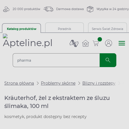
20 000 produktów
Darmowa dostawa
Wysyłka w 24 godziny
Katalog produktów
Poradnik
Serwis Świat Zdrowia
sztuk
Strona główna
Problemy skórne
Blizny i rozstępy
Krä
Kräuterhof, żel z ekstraktem ze śluzu
ślimaka, 100 ml
kosmetyk, produkt dostępny bez recepty