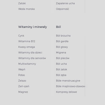
Zatoki
Zapalenie ucha
Woda morska
Odporność
Witaminy i minerały
Ból
Cynk
Ból brzucha
Witamina B12
Ból gardła
Kwasy omega
Ból głowy
Witaminy dla dzieci
Migrena
Witaminy dla seniorów
Ból pleców
Multiwitaminy
Ból ucha
Wapń
Ból zatok
Potas
Ból zęba
Żelazo
Bóle menstruacyjne
Żeń-szeń
Bóle mięśniowo-stawowe
Magnez
Kompresy żelowe