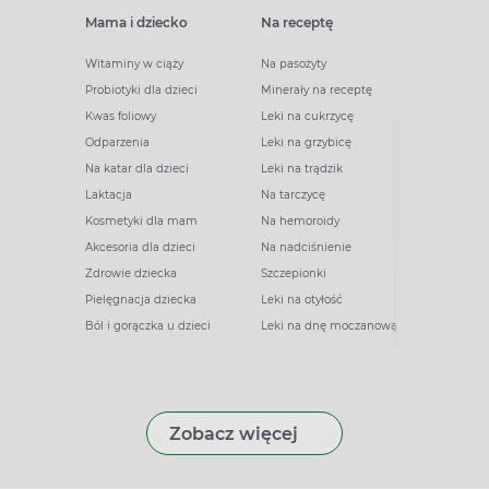
Mama i dziecko
Na receptę
Witaminy w ciąży
Na pasożyty
Probiotyki dla dzieci
Minerały na receptę
Kwas foliowy
Leki na cukrzycę
Odparzenia
Leki na grzybicę
Na katar dla dzieci
Leki na trądzik
Laktacja
Na tarczycę
Kosmetyki dla mam
Na hemoroidy
Akcesoria dla dzieci
Na nadciśnienie
Zdrowie dziecka
Szczepionki
Pielęgnacja dziecka
Leki na otyłość
Ból i gorączka u dzieci
Leki na dnę moczanową
Zobacz więcej