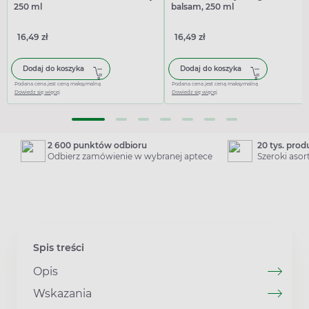
250 ml
balsam, 250 ml
16,49 zł
16,49 zł
Dodaj do koszyka
Dodaj do koszyka
Podana cena jest ceną maksymalną
Podana cena jest ceną maksymalną
Dowiedz się więcej
Dowiedz się więcej
2 600 punktów odbioru
20 tys. pro
Odbierz zamówienie w wybranej aptece
Szeroki aso
Spis treści
Opis
Wskazania