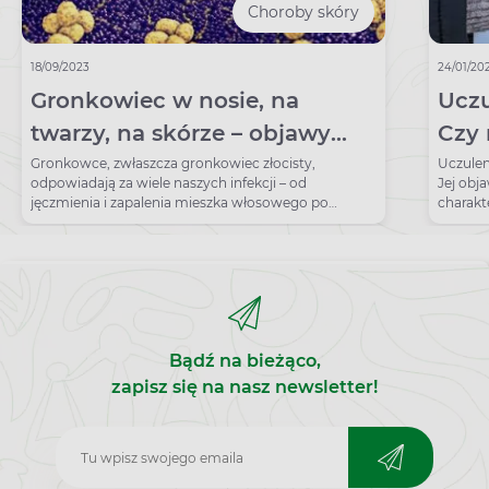
Choroby skóry
18/09/2023
24/01/20
Gronkowiec w nosie, na
Uczu
twarzy, na skórze – objawy
Czy 
zakażenia, czy można je
zim
Gronkowce, zwłaszcza gronkowiec złocisty,
Uczulen
odpowiadają za wiele naszych infekcji – od
Jej obj
wyleczyć?
jęczmienia i zapalenia mieszka włosowego po
charakt
zapalenie płuc czy sepsę.
dłoniac
Bądź na bieżąco,
zapisz się na nasz newsletter!
Zapisz