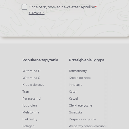
do
Chcę otrzymywać newsletter Apteline
*
newslettera
rozwiń>
Popularne zapytania
Przeziębienie i grypa
Witamina D
Termometry
Witamina C
Krople do nosa
Krople do oczu
Inhalacje
Tran
Katar
Paracetamol
Kaszel
Ibuprofen
Olejki eteryczne
Melatonina
Gorączka
Elektrolity
Drapanie w gardle
Kolagen
Preparaty przeciwwirusowe