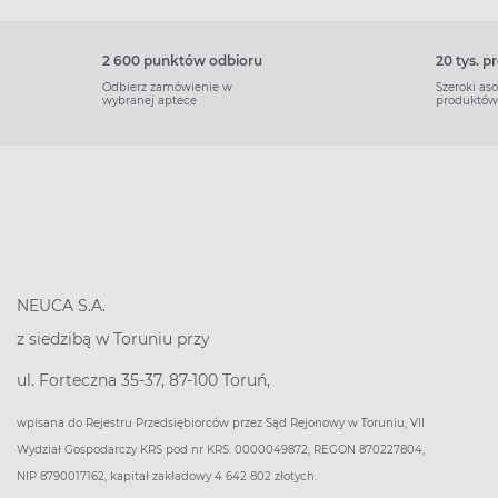
2 600 punktów odbioru
20 tys. 
Odbierz zamówienie w
Szeroki as
wybranej aptece
produktów
NEUCA S.A.
z siedzibą w Toruniu przy
ul. Forteczna 35-37, 87-100 Toruń,
wpisana do Rejestru Przedsiębiorców przez Sąd Rejonowy w Toruniu, VII
Wydział Gospodarczy KRS pod nr KRS: 0000049872, REGON 870227804,
NIP 8790017162, kapitał zakładowy 4 642 802 złotych.