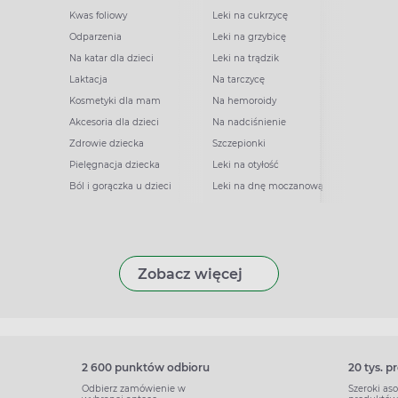
Kwas foliowy
Leki na cukrzycę
Odparzenia
Leki na grzybicę
Na katar dla dzieci
Leki na trądzik
Laktacja
Na tarczycę
Kosmetyki dla mam
Na hemoroidy
Akcesoria dla dzieci
Na nadciśnienie
Zdrowie dziecka
Szczepionki
Pielęgnacja dziecka
Leki na otyłość
Ból i gorączka u dzieci
Leki na dnę moczanową
Zobacz więcej
2 600 punktów odbioru
20 tys. 
Odbierz zamówienie w
Szeroki as