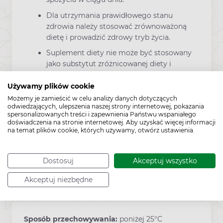
Dla utrzymania prawidłowego stanu
zdrowia należy stosować zrównoważoną
dietę i prowadzić zdrowy tryb życia.
Suplement diety nie może być stosowany
jako substytut zróżnicowanej diety i
zdrowego stylu życia.
Używamy plików cookie
Przechowywać w suchym miejscu, w
Możemy je zamieścić w celu analizy danych dotyczących
temperaturze poniżej 25°C.
odwiedzających, ulepszenia naszej strony internetowej, pokazania
Przechowywać w miejscu niedostępnym
spersonalizowanych treści i zapewnienia Państwu wspaniałego
doświadczenia na stronie internetowej. Aby uzyskać więcej informacji
dla małych dzieci.
na temat plików cookie, których używamy, otwórz ustawienia.
Dostosuj
Akceptuj wszystko
Producent:
VALENTIS
Akceptuj niezbędne
Sposób przechowywania:
poniżej 25°C