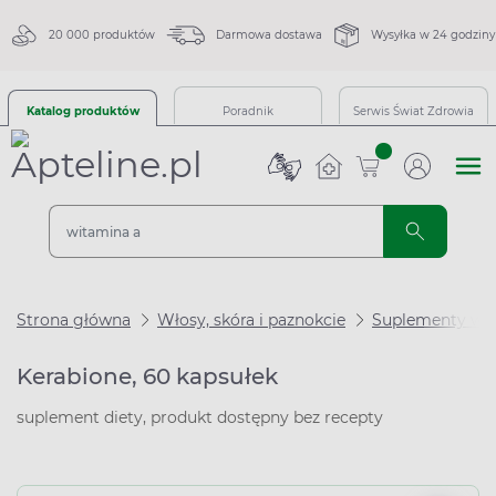
20 000 produktów
Darmowa dostawa
Wysyłka w 24 godziny
Katalog produktów
Poradnik
Serwis Świat Zdrowia
sztuk
Strona główna
Włosy, skóra i paznokcie
Suplementy wzm
Kerabione, 60 kapsułek
suplement diety, produkt dostępny bez recepty