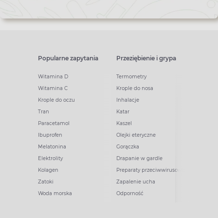
Popularne zapytania
Przeziębienie i grypa
Witamina D
Termometry
Witamina C
Krople do nosa
Krople do oczu
Inhalacje
Tran
Katar
Paracetamol
Kaszel
Ibuprofen
Olejki eteryczne
Melatonina
Gorączka
Elektrolity
Drapanie w gardle
Kolagen
Preparaty przeciwwirusowe
Zatoki
Zapalenie ucha
Woda morska
Odporność