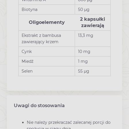
Biotyna
50 μg
2 kapsułki
Oligoelementy
zawierają
Ekstrakt z bambusa
13,3 mg
zawierający krzem
Cynk
10 mg
Miedź
1 mg
Selen
55 μg
Uwagi do stosowania
Nie należy przekraczać zalecanej porcji do
spożycia w ciągu dnia.