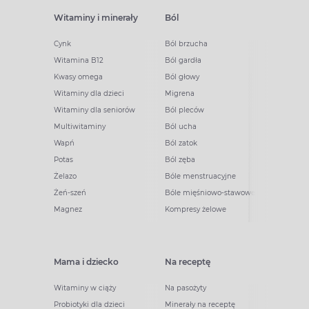
Witaminy i minerały
Ból
Cynk
Ból brzucha
Witamina B12
Ból gardła
Kwasy omega
Ból głowy
Witaminy dla dzieci
Migrena
Witaminy dla seniorów
Ból pleców
Multiwitaminy
Ból ucha
Wapń
Ból zatok
Potas
Ból zęba
Żelazo
Bóle menstruacyjne
Żeń-szeń
Bóle mięśniowo-stawowe
Magnez
Kompresy żelowe
Mama i dziecko
Na receptę
Witaminy w ciąży
Na pasożyty
Probiotyki dla dzieci
Minerały na receptę