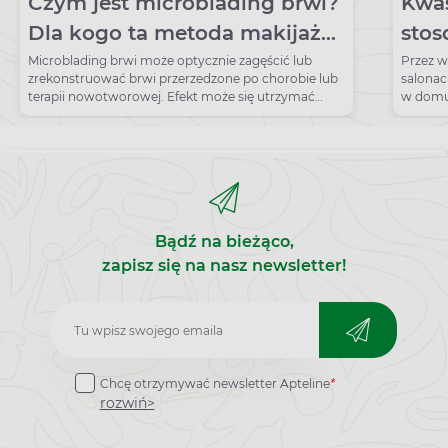
Czym jest microblading brwi?
Kwas
Dla kogo ta metoda makijażu
sto
permanentnego?
Microblading brwi może optycznie zagęścić lub
Przez w
zrekonstruować brwi przerzedzone po chorobie lub
salonac
terapii nowotworowej. Efekt może się utrzymać
w domu.
nawet dwa lata.
stosow
Bądź na bieżąco,
zapisz się na nasz newsletter!
Zapisz
do
Chcę otrzymywać newsletter Apteline
*
newslettera
rozwiń>