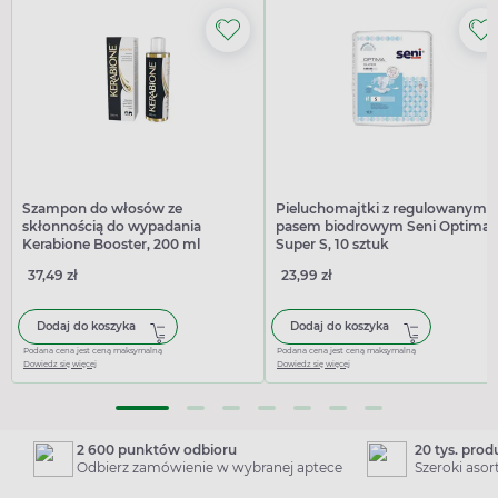
Szampon do włosów ze
Pieluchomajtki z regulowanym
skłonnością do wypadania
pasem biodrowym Seni Optima
Kerabione Booster, 200 ml
Super S, 10 sztuk
37,49 zł
23,99 zł
Dodaj do koszyka
Dodaj do koszyka
Podana cena jest ceną maksymalną
Podana cena jest ceną maksymalną
Dowiedz się więcej
Dowiedz się więcej
2 600 punktów odbioru
20 tys. pro
Odbierz zamówienie w wybranej aptece
Szeroki aso