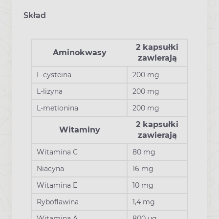
Skład
2 kapsułki
Aminokwasy
zawierają
L-cysteina
200 mg
L-lizyna
200 mg
L-metionina
200 mg
2 kapsułki
Witaminy
zawierają
Witamina C
80 mg
Niacyna
16 mg
Witamina E
10 mg
Ryboflawina
1,4 mg
Witamina A
800 μg