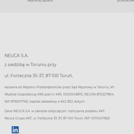
wybranej aptece
produktów
NEUCA S.A.
z siedzibą w Toruniu przy
ul. Forteczna 35-37, 87-100 Toruń,
wpisana do Rejestru Przedsiębiorców przez Sąd Rejonowy w Toruniu, VII
Wydział Gospodarczy KRS pod nr KRS: 0000049872, REGON 870227804,
NIP 8790017162, kapitał zakładowy 4 642 802 złotych.
Dane NEUCA S.A. w zakresie dotyczącym: rozliczania podatku VAT:
Neuca Grupa VAT, ul. Forteczna 35-37, 87-100 Toruń, NIP: 1070047823