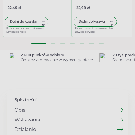
22,49 zł
22,99 zł
Dodaj do koszyka
Dodaj do koszyka
Podana cena jest ceną maksymalną
Podana cena jest ceną maksymalną
Dowiedz się więcej
Dowiedz się więcej
2 600 punktów odbioru
20 tys. pro
Odbierz zamówienie w wybranej aptece
Szeroki aso
Spis treści
Opis
Wskazania
Działanie