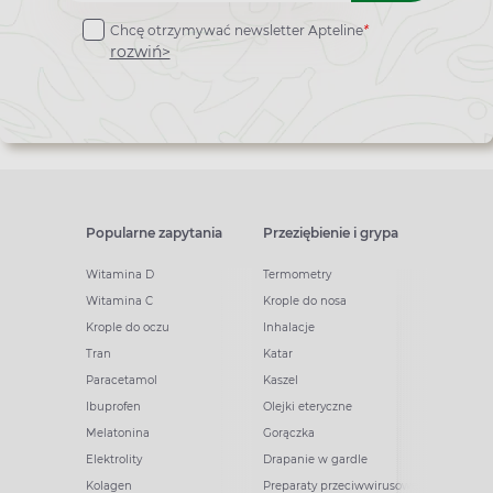
do
Chcę otrzymywać newsletter Apteline
*
newslettera
rozwiń>
Popularne zapytania
Przeziębienie i grypa
Witamina D
Termometry
Witamina C
Krople do nosa
Krople do oczu
Inhalacje
Tran
Katar
Paracetamol
Kaszel
Ibuprofen
Olejki eteryczne
Melatonina
Gorączka
Elektrolity
Drapanie w gardle
Kolagen
Preparaty przeciwwirusowe