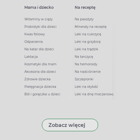
Mama i dziecko
Na receptę
Witaminy w ciąży
Na pasożyty
Probiotyki dla dzieci
Minerały na receptę
Kwas foliowy
Leki na cukrzycę
Odparzenia
Leki na grzybicę
Na katar dla dzieci
Leki na trądzik
Laktacja
Na tarczycę
Kosmetyki dla mam
Na hemoroidy
Akcesoria dla dzieci
Na nadciśnienie
Zdrowie dziecka
Szczepionki
Pielęgnacja dziecka
Leki na otyłość
Ból i gorączka u dzieci
Leki na dnę moczanową
Zobacz więcej