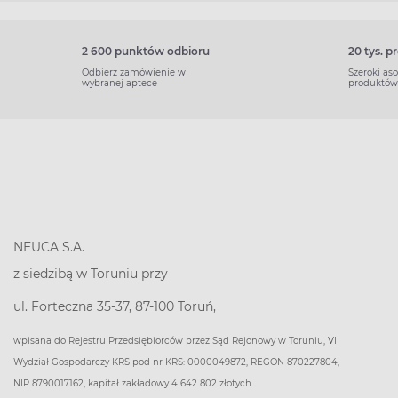
2 600 punktów odbioru
20 tys. 
Odbierz zamówienie w
Szeroki as
wybranej aptece
produktów
NEUCA S.A.
z siedzibą w Toruniu przy
ul. Forteczna 35-37, 87-100 Toruń,
wpisana do Rejestru Przedsiębiorców przez Sąd Rejonowy w Toruniu, VII
Wydział Gospodarczy KRS pod nr KRS: 0000049872, REGON 870227804,
NIP 8790017162, kapitał zakładowy 4 642 802 złotych.