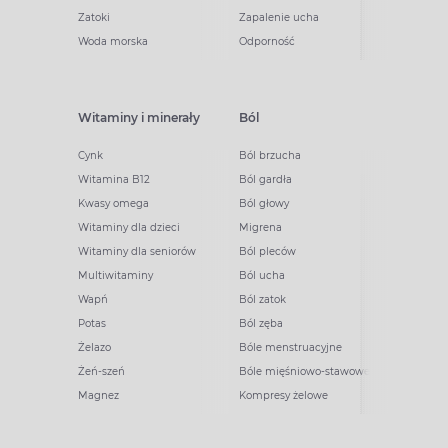
Zatoki
Zapalenie ucha
Woda morska
Odporność
Witaminy i minerały
Ból
Cynk
Ból brzucha
Witamina B12
Ból gardła
Kwasy omega
Ból głowy
Witaminy dla dzieci
Migrena
Witaminy dla seniorów
Ból pleców
Multiwitaminy
Ból ucha
Wapń
Ból zatok
Potas
Ból zęba
Żelazo
Bóle menstruacyjne
Żeń-szeń
Bóle mięśniowo-stawowe
Magnez
Kompresy żelowe