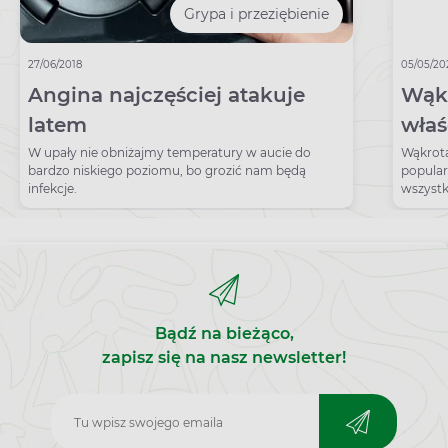
Grypa i przeziębienie
27/06/2018
05/05/20
Angina najczęściej atakuje
Wąkr
latem
właś
dzia
W upały nie obniżajmy temperatury w aucie do
Wąkrota 
bardzo niskiego poziomu, bo grozić nam będą
popular
infekcje.
wszystk
jest ró
Należy 
Umbelli
adaptog
poprawy
podrażn
starzeni
Bądź na bieżąco,
zapisz się na nasz newsletter!
Zapisz