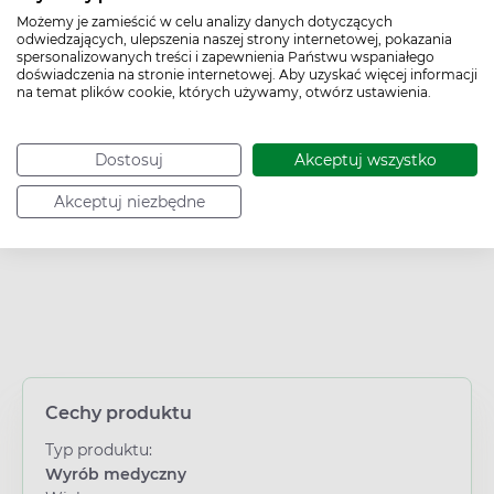
Możemy je zamieścić w celu analizy danych dotyczących
Kod EAN:
5907581253656
odwiedzających, ulepszenia naszej strony internetowej, pokazania
spersonalizowanych treści i zapewnienia Państwu wspaniałego
doświadczenia na stronie internetowej. Aby uzyskać więcej informacji
na temat plików cookie, których używamy, otwórz ustawienia.
To jest wyrób medyczny. Używaj go zgodnie z instrukcją
Dostosuj
Akceptuj wszystko
używania lub etykietą.
Akceptuj niezbędne
Cechy produktu
Typ produktu:
Wyrób medyczny